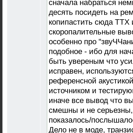
сначала набраться немн
десять посидеть на рем
копипастить сюда ТТХ 
скоропалительные выв
особенно про "звуЧЧан
подобное - ибо для на
быть увереным что ус
исправен, используются
референсной акустико
источником и тестиру
иначе все вывод что вы
смешны и не серьезны,
показалось/послышалос
Дело не в моде, транз