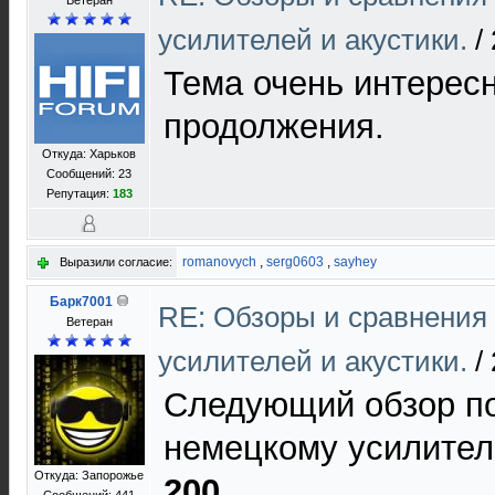
Ветеран
усилителей и акустики.
/
Тема очень интерес
продолжения.
Откуда: Харьков
Сообщений: 23
Репутация:
183
romanovych
,
serg0603
,
sayhey
Выразили согласие:
Барк7001
RE: Обзоры и сравнения
Ветеран
усилителей и акустики.
/
Следующий обзор п
немецкому усилите
Откуда: Запорожье
200
.