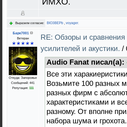
ИМХО.
BIO3BEPb
,
voyager.
Выразили согласие:
Барк7001
RE: Обзоры и сравнения
Ветеран
усилителей и акустики.
/
Audio Fanat писал(а):
Все эти харакиеристики
Откуда: Запорожье
Возьмите 100 разных м
Сообщений: 441
Репутация:
111
разных фирм с абсолю
характеристиками и все
разному. От вполне при
набора шума и грохота.