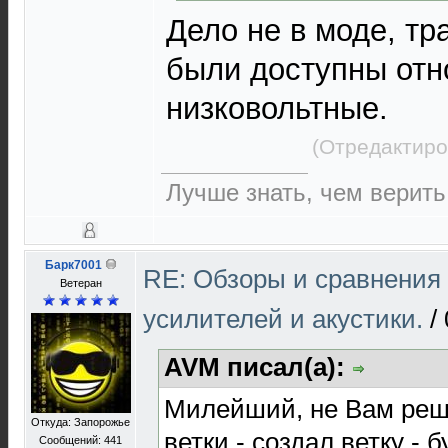
Дело не в моде, тр
были доступны отн
низковольтные.
(Отредактиро
Лучше знать, чем верить
Барк7001
RE: Обзоры и сравнения
Ветеран
усилителей и акустики.
/
AVM писал(а):
Милейший, не Вам реша
Откуда: Запорожье
ветки - создал ветку - 
Сообщений: 441