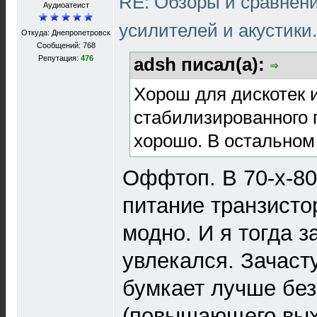
RE: Обзоры и сравнен
Aудиоатеист
усилителей и акустики
Откуда: Днепропетровск
Сообщений: 768
Репутация:
476
adsh писал(а):
Хорош для дискотек 
стабилизированного 
хорошо. В остальном 
Оффтоп. В 70-х-80
питание транзист
модно. И я тогда з
увлекался. Зачаст
бумкает лучше без
(повышающего вы