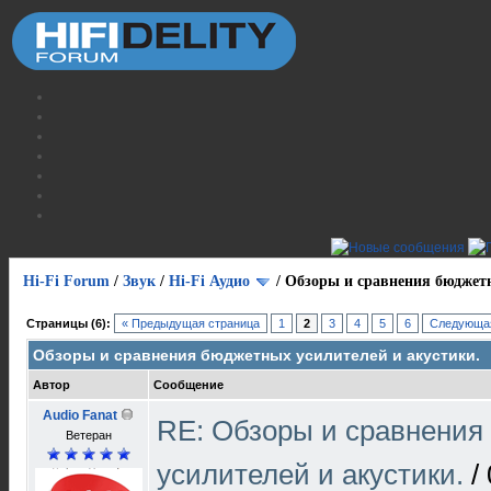
Hi-Fi Forum
/
Звук
/
Hi-Fi Аудио
/
Обзоры и сравнения бюджетн
Страницы (6):
« Предыдущая страница
1
2
3
4
5
6
Следующая
Обзоры и сравнения бюджетных усилителей и акустики.
Автор
Сообщение
Audio Fanat
RE: Обзоры и сравнения
Ветеран
усилителей и акустики.
/