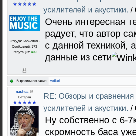
усилителей и акустики.
/
Очень интересная т
радует, что автор с
Откуда: Борисполь
с данной техникой, а
Сообщений: 373
Репутация:
400
данные из сети
voitart
Выразили согласие:
nashua
RE: Обзоры и сравнения
Ветеран
усилителей и акустики.
/
Ну собственно с 6-7
скромность баса уж