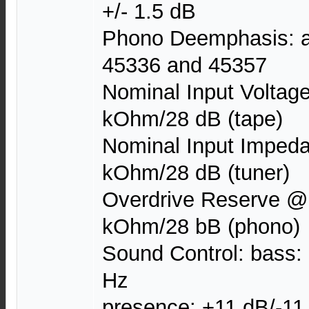
+/- 1.5 dB
Phono Deemphasis: ac
45336 and 45357
Nominal Input Voltag
kOhm/28 dB (tape)
Nominal Input Imped
kOhm/28 dB (tuner)
Overdrive Reserve @
kOhm/28 bB (phono)
Sound Control: bass:
Hz
presence: +11 dB/-1