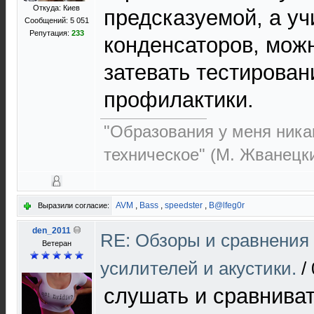
Откуда: Киев
предсказуемой, а уч
Сообщений: 5 051
Репутация:
233
конденсаторов, мож
затевать тестирован
профилактики.
"Образования у меня никак
техническое" (М. Жванецк
AVM
,
Bass
,
speedster
,
B@lfeg0r
Выразили согласие:
den_2011
RE: Обзоры и сравнения
Ветеран
усилителей и акустики.
/
слушать и сравниват