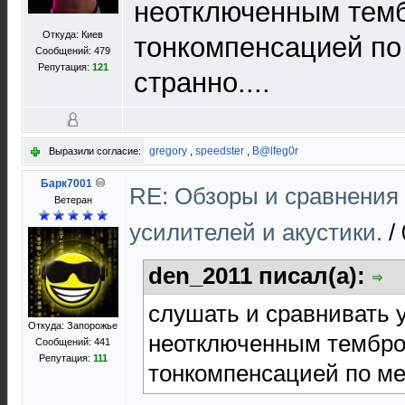
неотключенным тем
Откуда: Киев
тонкомпенсацией по
Сообщений: 479
Репутация:
121
странно....
gregory
,
speedster
,
B@lfeg0r
Выразили согласие:
Барк7001
RE: Обзоры и сравнения
Ветеран
усилителей и акустики.
/
den_2011 писал(а):
слушать и сравнивать 
Откуда: Запорожье
неотключенным тембро
Сообщений: 441
Репутация:
111
тонкомпенсацией по ме