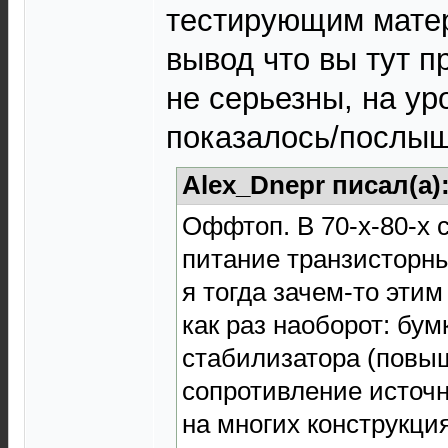
тестирующим матер
вывод что вы тут 
не серьезны, на ур
показалось/послыш
Alex_Dnepr писал(а)
Оффтоп. В 70-х-80-х 
питание транзисторн
я тогда зачем-то эти
как раз наоборот: бум
стабилизатора (повы
сопротивление источн
на многих конструкци