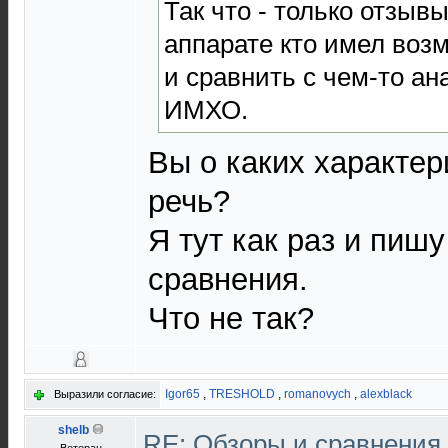
Так что - только отзыв
аппарате кто имел воз
и сравнить с чем-то а
ИМХО.
Вы о каких характер
речь?
Я тут как раз и пиш
сравнения.
Что не так?
Igor65
,
TRESHOLD
,
romanovych
,
alexblack
Выразили согласие:
shelb
RE: Обзоры и сравнения