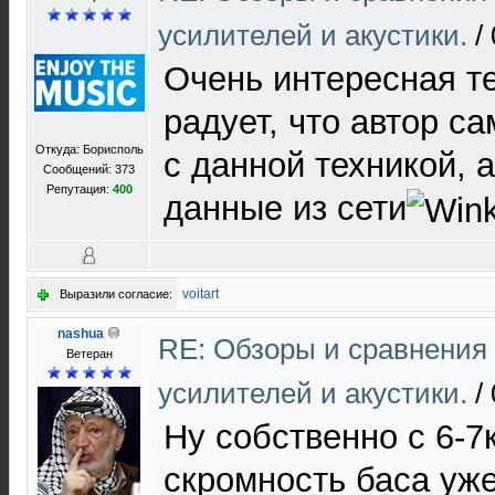
усилителей и акустики.
/
Очень интересная т
радует, что автор с
Откуда: Борисполь
с данной техникой, а
Сообщений: 373
Репутация:
400
данные из сети
voitart
Выразили согласие:
nashua
RE: Обзоры и сравнения
Ветеран
усилителей и акустики.
/
Ну собственно с 6-7
скромность баса уж