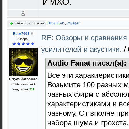
ИМХО.
BIO3BEPb
,
voyager.
Выразили согласие:
Барк7001
RE: Обзоры и сравнения
Ветеран
усилителей и акустики.
/
Audio Fanat писал(а):
Все эти харакиеристики
Откуда: Запорожье
Возьмите 100 разных м
Сообщений: 441
Репутация:
111
разных фирм с абсолю
характеристиками и все
разному. От вполне при
набора шума и грохота.