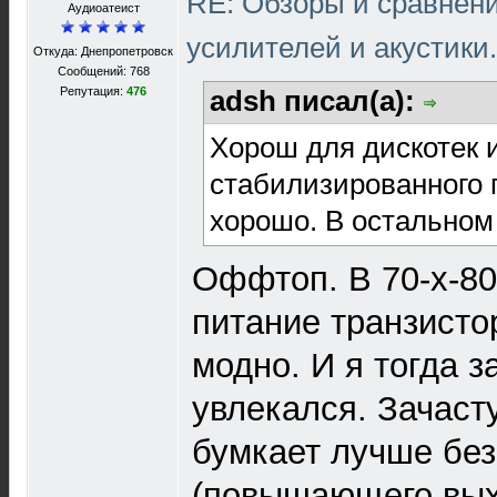
RE: Обзоры и сравнен
Aудиоатеист
усилителей и акустики
Откуда: Днепропетровск
Сообщений: 768
Репутация:
476
adsh писал(а):
Хорош для дискотек 
стабилизированного 
хорошо. В остальном 
Оффтоп. В 70-х-80
питание транзист
модно. И я тогда з
увлекался. Зачаст
бумкает лучше без
(повышающего вы