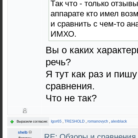
Так что - только отзыв
аппарате кто имел воз
и сравнить с чем-то а
ИМХО.
Вы о каких характер
речь?
Я тут как раз и пиш
сравнения.
Что не так?
Igor65
,
TRESHOLD
,
romanovych
,
alexblack
Выразили согласие:
shelb
RE: Обзоры и сравнения