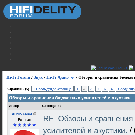
Hi-Fi Forum
/
Звук
/
Hi-Fi Аудио
/
Обзоры и сравнения бюджетн
Страницы (6):
« Предыдущая страница
1
2
3
4
5
6
Следующая
Обзоры и сравнения бюджетных усилителей и акустики.
Автор
Сообщение
Audio Fanat
RE: Обзоры и сравнения
Ветеран
усилителей и акустики.
/