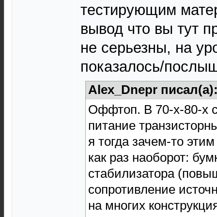
тестирующим матер
вывод что вы тут 
не серьезны, на ур
показалось/послыш
Alex_Dnepr писал(а)
Оффтоп. В 70-х-80-х 
питание транзисторн
я тогда зачем-то эти
как раз наоборот: бум
стабилизатора (повы
сопротивление источн
на многих конструкци