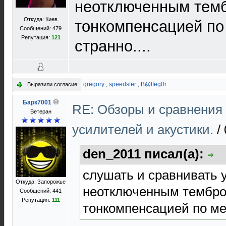
неотключенным тем
Откуда: Киев
тонкомпенсацией по
Сообщений: 479
Репутация:
121
странно....
gregory
,
speedster
,
B@lfeg0r
Выразили согласие:
Барк7001
RE: Обзоры и сравнения
Ветеран
усилителей и акустики.
/
den_2011 писал(а):
слушать и сравнивать 
Откуда: Запорожье
неотключенным тембро
Сообщений: 441
Репутация:
111
тонкомпенсацией по ме