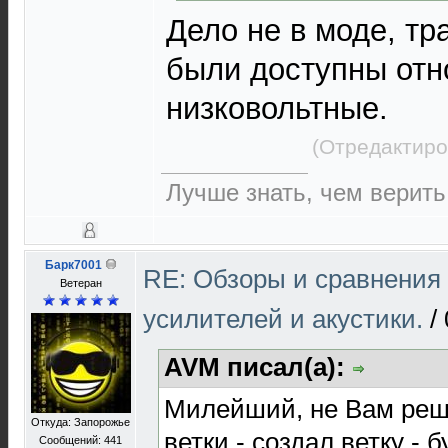
Дело не в моде, тр
были доступны отн
низковольтные.
(Отредактиро
Лучше знать, чем верить
Барк7001
RE: Обзоры и сравнения
Ветеран
усилителей и акустики.
/
AVM писал(а):
Милейший, не Вам реша
Откуда: Запорожье
ветки - создал ветку - 
Сообщений: 441