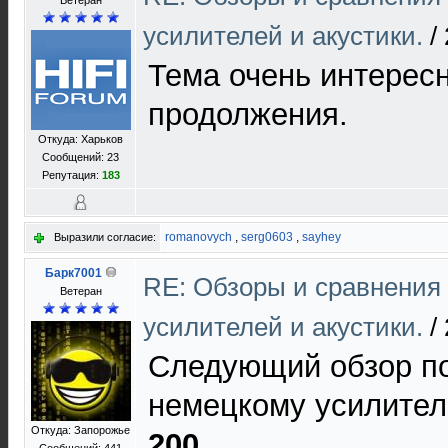
Ветеран
усилителей и акустики.
/
Тема очень интерес
продолжения.
Откуда: Харьков
Сообщений: 23
Репутация:
183
romanovych
,
serg0603
,
sayhey
Выразили согласие:
Барк7001
RE: Обзоры и сравнения
Ветеран
усилителей и акустики.
/
Следующий обзор п
немецкому усилите
Откуда: Запорожье
200
.