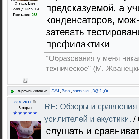
Откуда: Киев
предсказуемой, а уч
Сообщений: 5 051
Репутация:
233
конденсаторов, мож
затевать тестирован
профилактики.
"Образования у меня никак
техническое" (М. Жванецк
AVM
,
Bass
,
speedster
,
B@lfeg0r
Выразили согласие:
den_2011
RE: Обзоры и сравнения
Ветеран
усилителей и акустики.
/
слушать и сравниват