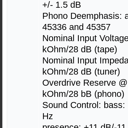
+/- 1.5 dB
Phono Deemphasis: ac
45336 and 45357
Nominal Input Voltag
kOhm/28 dB (tape)
Nominal Input Imped
kOhm/28 dB (tuner)
Overdrive Reserve @
kOhm/28 bB (phono)
Sound Control: bass:
Hz
presence: +11 dB/-1