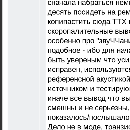
сначала набраться немн
десять посидеть на рем
копипастить сюда ТТХ 
скоропалительные выв
особенно про "звуЧЧан
подобное - ибо для на
быть увереным что ус
исправен, используются
референсной акустико
источником и тестиру
иначе все вывод что вы
смешны и не серьезны,
показалось/послышалос
Дело не в моде, транз