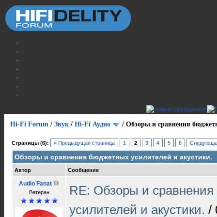
Hi-Fi Forum
/
Звук
/
Hi-Fi Аудио
/
Обзоры и сравнения бюджетн
Страницы (6):
« Предыдущая страница
1
2
3
4
5
6
Следующая
Обзоры и сравнения бюджетных усилителей и акустики.
Автор
Сообщение
Audio Fanat
RE: Обзоры и сравнения
Ветеран
усилителей и акустики.
/