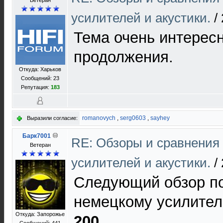
Ветеран
усилителей и акустики.
/
Тема очень интерес
продолжения.
Откуда: Харьков
Сообщений: 23
Репутация:
183
romanovych
,
serg0603
,
sayhey
Выразили согласие:
Барк7001
RE: Обзоры и сравнения
Ветеран
усилителей и акустики.
/
Следующий обзор п
немецкому усилите
Откуда: Запорожье
200
.