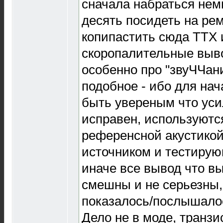
сначала набраться немн
десять посидеть на рем
копипастить сюда ТТХ 
скоропалительные выв
особенно про "звуЧЧан
подобное - ибо для на
быть увереным что ус
исправен, используются
референсной акустико
источником и тестиру
иначе все вывод что вы
смешны и не серьезны,
показалось/послышалос
Дело не в моде, транз