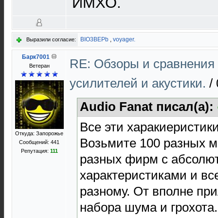
ИМХО.
BIO3BEPb
,
voyager.
Выразили согласие:
Барк7001
RE: Обзоры и сравнения
Ветеран
усилителей и акустики.
/
Audio Fanat писал(а):
Все эти харакиеристики
Откуда: Запорожье
Возьмите 100 разных м
Сообщений: 441
Репутация:
111
разных фирм с абсолю
характеристиками и все
разному. От вполне при
набора шума и грохота.