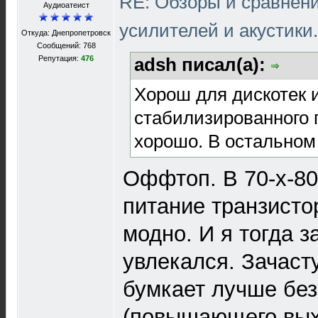
RE: Обзоры и сравнен
Aудиоатеист
усилителей и акустики
Откуда: Днепропетровск
Сообщений: 768
Репутация:
476
adsh писал(а):
Хорош для дискотек 
стабилизированного 
хорошо. В остальном 
Оффтоп. В 70-х-80
питание транзист
модно. И я тогда з
увлекался. Зачаст
бумкает лучше без
(повышающего вы