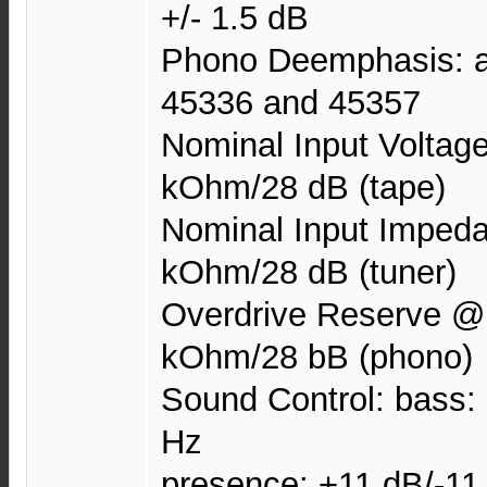
+/- 1.5 dB
Phono Deemphasis: ac
45336 and 45357
Nominal Input Voltag
kOhm/28 dB (tape)
Nominal Input Imped
kOhm/28 dB (tuner)
Overdrive Reserve @
kOhm/28 bB (phono)
Sound Control: bass:
Hz
presence: +11 dB/-1