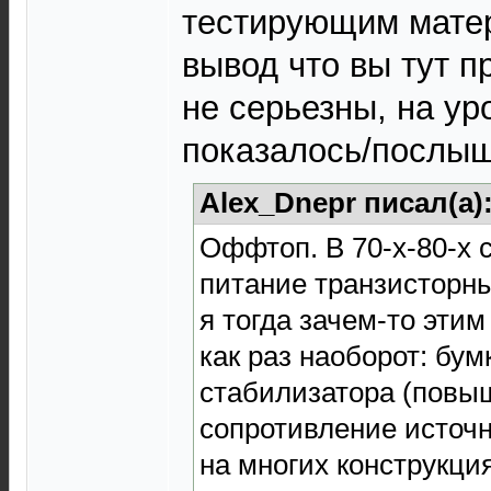
тестирующим матер
вывод что вы тут 
не серьезны, на ур
показалось/послыш
Alex_Dnepr писал(а)
Оффтоп. В 70-х-80-х 
питание транзисторн
я тогда зачем-то эти
как раз наоборот: бум
стабилизатора (повы
сопротивление источн
на многих конструкци