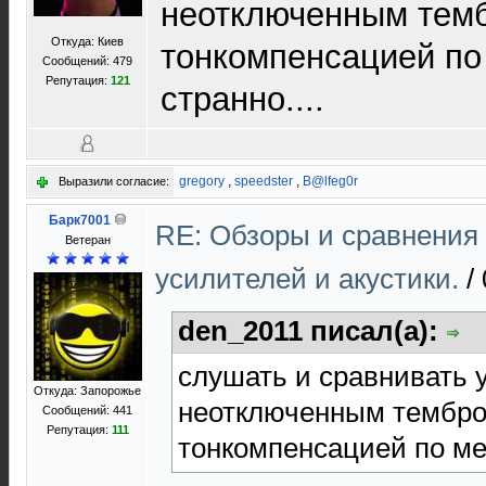
неотключенным тем
Откуда: Киев
тонкомпенсацией по
Сообщений: 479
Репутация:
121
странно....
gregory
,
speedster
,
B@lfeg0r
Выразили согласие:
Барк7001
RE: Обзоры и сравнения
Ветеран
усилителей и акустики.
/
den_2011 писал(а):
слушать и сравнивать 
Откуда: Запорожье
неотключенным тембро
Сообщений: 441
Репутация:
111
тонкомпенсацией по ме