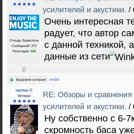
усилителей и акустики.
/
Очень интересная т
радует, что автор с
Откуда: Борисполь
с данной техникой, а
Сообщений: 373
Репутация:
400
данные из сети
voitart
Выразили согласие:
nashua
RE: Обзоры и сравнения
Ветеран
усилителей и акустики.
/
Ну собственно с 6-7
скромность баса уж