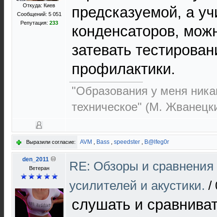
Откуда: Киев
предсказуемой, а уч
Сообщений: 5 051
Репутация:
233
конденсаторов, мож
затевать тестирован
профилактики.
"Образования у меня никак
техническое" (М. Жванецк
AVM
,
Bass
,
speedster
,
B@lfeg0r
Выразили согласие:
den_2011
RE: Обзоры и сравнения
Ветеран
усилителей и акустики.
/
слушать и сравниват