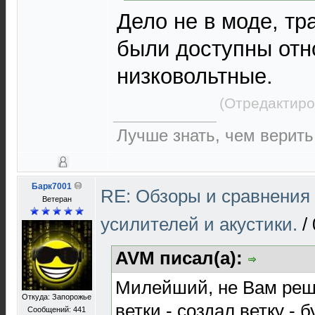
Дело не в моде, тр
были доступны отн
низковольтные.
(Отредактиро
Лучше знать, чем верить
Барк7001
RE: Обзоры и сравнения
Ветеран
усилителей и акустики.
/
AVM писал(а):
Милейший, не Вам реша
Откуда: Запорожье
ветки - создал ветку - 
Сообщений: 441