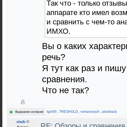
Так что - только отзыв
аппарате кто имел воз
и сравнить с чем-то а
ИМХО.
Вы о каких характер
речь?
Я тут как раз и пиш
сравнения.
Что не так?
Igor65
,
TRESHOLD
,
romanovych
,
alexblack
Выразили согласие:
shelb
RE: Обзоры и сравнения