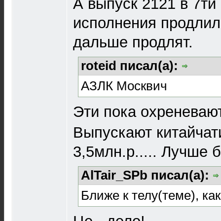
А выпуск 2121 в 7ти
исполнения продлили
дальше продлят.
roteid писал(а):
АЗЛК Москвич
Эти пока охреневают
Выпускают китайчат
3,5млн.р..... Лучше 
AlTair_SPb писал(а):
Ближе к телу(теме), как