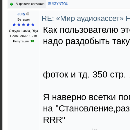
SUIGYNTOU
Выразили согласие:
Juliy
RE: «Мир аудиокассет» 
Ветеран
Как пользователю эт
Откуда: Latvia, Riga
Сообщений: 1 218
надо раздобыть таку
Репутация:
18
фоток и тд. 350 стр.
Я наверно всетки п
на "Становление,раз
RRR"