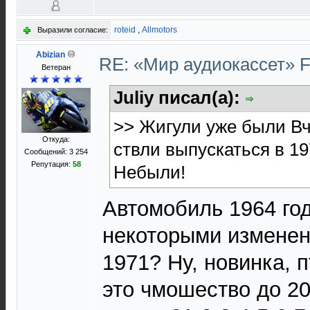
roteid
,
Allmotors
Выразили согласие:
Abizian
RE: «Мир аудиокассет» 
Ветеран
Juliy писал(а):
>> Жигули уже были В
Откуда:
ствли выпускаться в 1
Сообщений: 3 254
Репутация:
58
Небыли!
Автомобиль 1964 год
некоторыми изменен
1971? Ну, новинка, п
это чмошество до 20