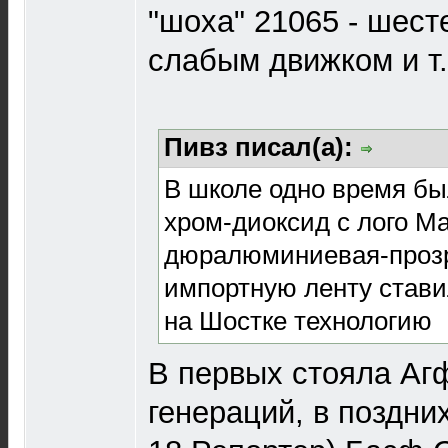
"шоха" 21065 - шест
слабым движком и т.
Пивз писал(а):
В школе одно время был
хром-диоксид с лого Ма
дюралюминиевая-прозр
импортную ленту стави
на Шостке технологию
В первых стояла Аг
генераций, в поздни