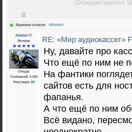
(Отредактировал 11
Allmotors
Выразили согласие:
Abizian
RE: «Мир аудиокассет» 
Ветеран
Ну, давайте про касс
Что ещё по ним не 
На фантики поглядет
Откуда:
Сообщений: 3 254
Репутация:
58
сайтов есть для нос
фапанья.
А что ещё по ним о
Всё видано, пересм
неоднократно.