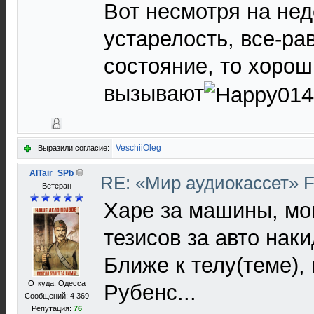
Вот несмотря на нед
устарелость, все-ра
состояние, то хорош
вызывают
VeschiiOleg
Выразили согласие:
AlTair_SPb
RE: «Мир аудиокассет» 
Ветеран
Харе за машины, мо
тезисов за авто наки
Ближе к телу(теме),
Откуда: Одесса
Рубенс...
Сообщений: 4 369
Репутация:
76