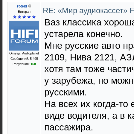
roteid
RE: «Мир аудиокассет» 
Ветеран
Ваз классика хорош
устарела конечно.
Мне русские авто нр
Откуда: Audioplanet
2109, Нива 2121, АЗ
Сообщений: 5 495
Репутация:
168
хотя там тоже части
у зарубежа, но можн
русскими.
На всех их когда-то 
виде водителя, а в к
пассажира.