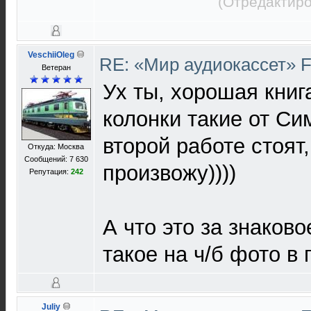
(Отредактиро
VeschiiOleg
RE: «Мир аудиокассет» 
Ветеран
Ух ты, хорошая книга
колонки такие от Си
второй работе стоят,
Откуда: Москва
Сообщений: 7 630
произвожу))))
Репутация:
242
А что это за знаково
такое на ч/б фото в 
Juliy