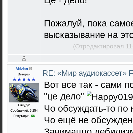
Це - дело!
Пожалуй, пока само
высказывание на это
(Отредактировал 11
Abizian
RE: «Мир аудиокассет» 
Ветеран
Вот все так - сами п
"це дело"
Откуда:
Чо обсуждать-то по 
Сообщений: 3 254
Репутация:
58
Чо ещё не обсужден
Занимаццо дебилизм