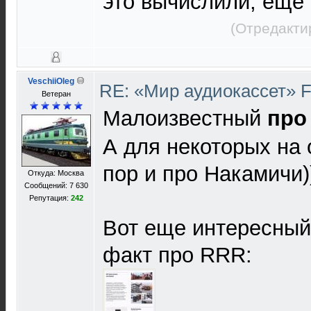
это вычислили, еще 
(Отредакти
VeschiiOleg
RE: «Мир аудиокассет» 
Ветеран
Малоизвестный
про
А для некоторых на 
пор и про Накамичи)
Откуда: Москва
Сообщений: 7 630
Репутация:
242
Вот еще интересный
факт про RRR: