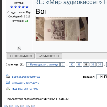
RE: «Мир аудиокассет» 
Ветеран
Вот
Откуда: Latvia, Riga
Сообщений: 1 218
Репутация:
18
«« Предыдущая
Следующая »»
Страницы (91):
« Предыдущая страница
1
...
30
31
32
33
34
...
Версия для просмотра
Переход:
Отправить тему другу
Подписаться на тему
Пользователи просматривают эту тему: 1 Гость(ей)