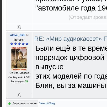
"автомобиле года 19
(Отредактирова
AlTair_SPb
RE: «Мир аудиокассет» 
Ветеран
Были ещё в те време
поррядок цифровой 
выпуске
Откуда: Одесса
этих моделей по год
Сообщений: 4 369
Репутация:
76
Блин, вы за машины 
VeschiiOleg
Выразили согласие: