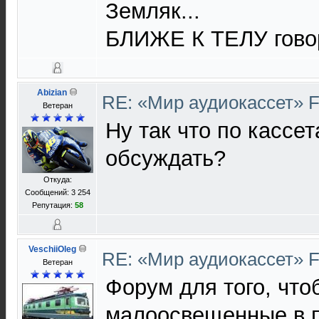
Земляк...
БЛИЖЕ К ТЕЛУ гово
Abizian
RE: «Мир аудиокассет» 
Ветеран
Ну так что по кассе
обсуждать?
Откуда:
Сообщений: 3 254
Репутация:
58
VeschiiOleg
RE: «Мир аудиокассет» 
Ветеран
Форум для того, чт
малоосвещенные в п