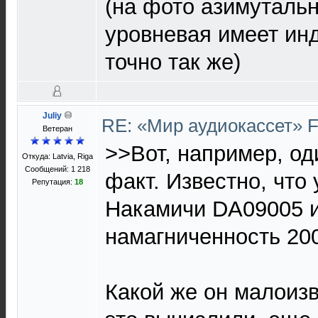
(на фото азимутальн
уровневая имеет инд
точно так же)
Juliy
RE: «Мир аудиокассет» 
Ветеран
>>Вот, например, о
Откуда: Latvia, Riga
Сообщений: 1 218
факт. Известно, что
Репутация:
18
Накамичи DA09005 
намагниченность 20
Какой же он малоиз