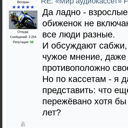
RE: «Мир аудиокассет» 
Ветеран
Да ладно - взрослые
обиженок не включаю
все люди разные.
Откуда:
Сообщений: 3 254
Репутация:
58
И обсуждают сабжи,
чужое мнение, даже
противоположно сво
Но по кассетам - я 
представить: что ещ
пережёвано хотя бы 
лет?