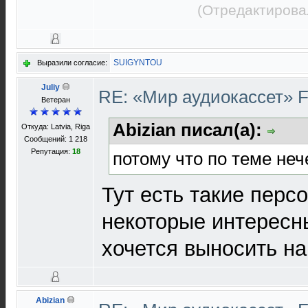
(Отредактирова
SUIGYNTOU
Выразили согласие:
Juliy
RE: «Мир аудиокассет» 
Ветеран
Abizian писал(а):
Откуда: Latvia, Riga
Сообщений: 1 218
Репутация:
18
потому что по теме неч
Тут есть такие перс
некоторые интересн
хочется выносить н
Abizian