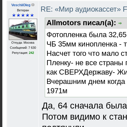
VeschiiOleg
RE: «Мир аудиокассет» 
Ветеран
Allmotors писал(а):
Фотопленка была 32,65
ЧБ 35мм кинопленка - т
Откуда: Москва
Сообщений: 7 630
Насчет того что мало с
Репутация:
242
Пленку- не все страны
как СВЕРХДержаву- Жи
Вчерашним днем когда 
1971м
Да, 64 сначала была 
Потом видимо к ста