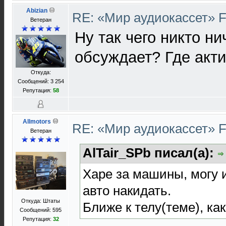
Abizian
RE: «Мир аудиокассет» 
Ветеран
Ну так чего никто ни
обсуждает? Где акт
Откуда:
Сообщений: 3 254
Репутация:
58
Allmotors
RE: «Мир аудиокассет» 
Ветеран
AlTair_SPb писал(а):
Харе за машины, могу 
авто накидать.
Откуда: Штаты
Ближе к телу(теме), как
Сообщений: 595
Репутация:
32