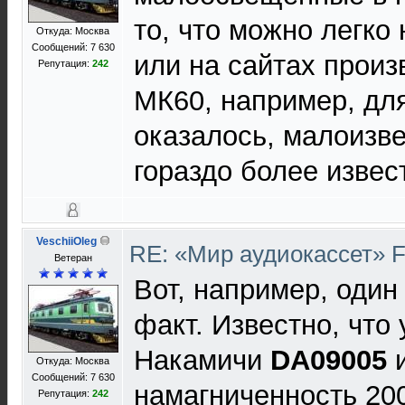
то, что можно легко 
Откуда: Москва
Сообщений: 7 630
или на сайтах произ
Репутация:
242
МК60, например, для
оказалось, малоизве
гораздо более извес
VeschiiOleg
RE: «Мир аудиокассет» 
Ветеран
Вот, например, оди
факт. Известно, что
Накамичи
DA09005
и
Откуда: Москва
Сообщений: 7 630
намагниченность 20
Репутация:
242