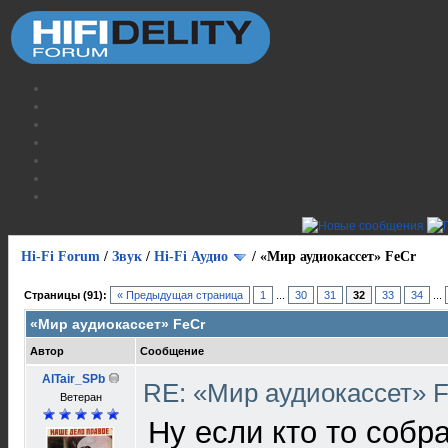
Hi-Fi Forum
/
Звук
/
Hi-Fi Аудио
/
«Мир аудиокассет» FeCr
Страницы (91):
« Предыдущая страница
1
...
30
31
32
33
34
...
«Мир аудиокассет» FeCr
Автор
Сообщение
AlTair_SPb
RE: «Мир аудиокассет» 
Ветеран
Ну если кто то собра