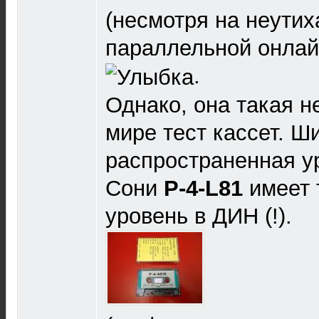
(несмотря на неути
параллельной онлай
.
Однако, она такая н
мире тест кассет. Ш
распространенная у
Сони
Р-4-L81
имеет 
уровень в ДИН (!).