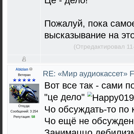
Це - дело!
Пожалуй, пока само
высказывание на это
(Отредактировал 11
Abizian
RE: «Мир аудиокассет» 
Ветеран
Вот все так - сами п
"це дело"
Откуда:
Чо обсуждать-то по 
Сообщений: 3 254
Репутация:
58
Чо ещё не обсужден
Занимаццо дебилизм