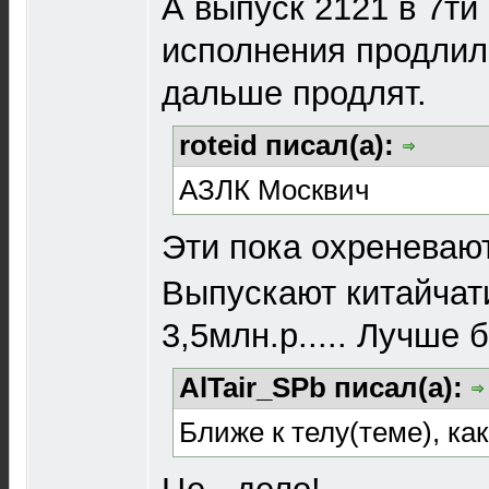
А выпуск 2121 в 7ти
исполнения продлили
дальше продлят.
roteid писал(а):
АЗЛК Москвич
Эти пока охреневают
Выпускают китайчат
3,5млн.р..... Лучше 
AlTair_SPb писал(а):
Ближе к телу(теме), как