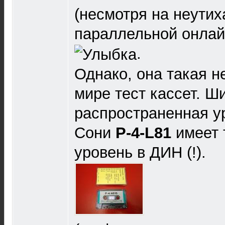
(несмотря на неути
параллельной онлай
.
Однако, она такая н
мире тест кассет. Ш
распространенная у
Сони
Р-4-L81
имеет 
уровень в ДИН (!).