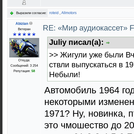
roteid
,
Allmotors
Выразили согласие:
Abizian
RE: «Мир аудиокассет» 
Ветеран
Juliy писал(а):
>> Жигули уже были В
Откуда:
ствли выпускаться в 1
Сообщений: 3 254
Репутация:
58
Небыли!
Автомобиль 1964 год
некоторыми изменен
1971? Ну, новинка, п
это чмошество до 20