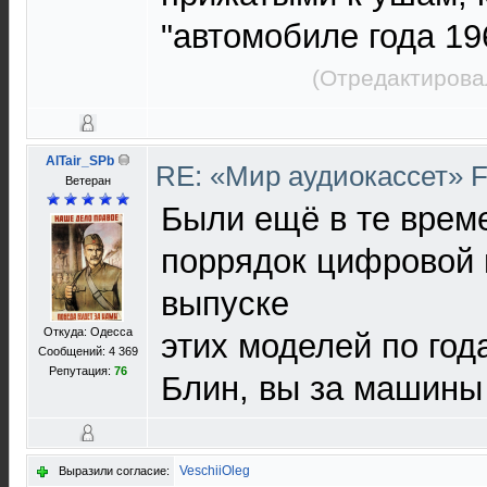
"автомобиле года 19
(Отредактирова
AlTair_SPb
RE: «Мир аудиокассет» 
Ветеран
Были ещё в те време
поррядок цифровой 
выпуске
Откуда: Одесса
этих моделей по год
Сообщений: 4 369
Репутация:
76
Блин, вы за машины 
VeschiiOleg
Выразили согласие: