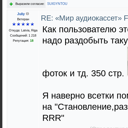
SUIGYNTOU
Выразили согласие:
Juliy
RE: «Мир аудиокассет» 
Ветеран
Как пользователю эт
Откуда: Latvia, Riga
Сообщений: 1 218
надо раздобыть таку
Репутация:
18
фоток и тд. 350 стр.
Я наверно всетки п
на "Становление,раз
RRR"