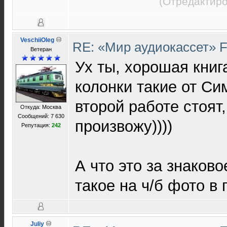
(Отредактиро
VeschiiOleg
RE: «Мир аудиокассет» 
Ветеран
Ух ты, хорошая книга
колонки такие от Си
второй работе стоят,
Откуда: Москва
Сообщений: 7 630
произвожу))))
Репутация:
242
А что это за знаково
такое на ч/б фото в 
Juliy