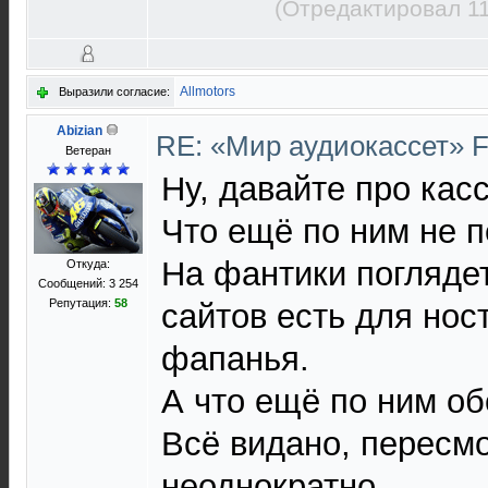
(Отредактировал 11
Allmotors
Выразили согласие:
Abizian
RE: «Мир аудиокассет» 
Ветеран
Ну, давайте про касс
Что ещё по ним не 
На фантики поглядет
Откуда:
Сообщений: 3 254
Репутация:
58
сайтов есть для нос
фапанья.
А что ещё по ним о
Всё видано, пересм
неоднократно.