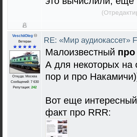
это вычислили, еще 
(Отредакти
VeschiiOleg
RE: «Мир аудиокассет» 
Ветеран
Малоизвестный
про
А для некоторых на 
пор и про Накамичи)
Откуда: Москва
Сообщений: 7 630
Репутация:
242
Вот еще интересный
факт про RRR: