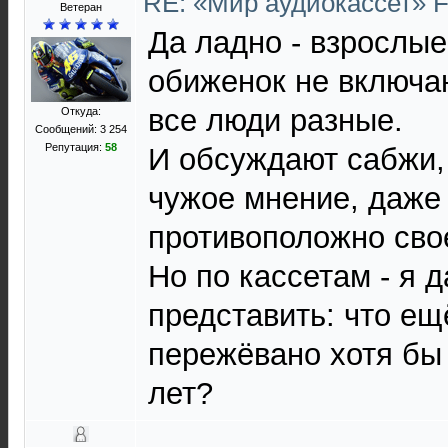
RE: «Мир аудиокассет» 
Ветеран
Да ладно - взрослые
обиженок не включаю
все люди разные.
Откуда:
Сообщений: 3 254
Репутация:
58
И обсуждают сабжи,
чужое мнение, даже
противоположно сво
Но по кассетам - я 
представить: что ещ
пережёвано хотя бы 
лет?