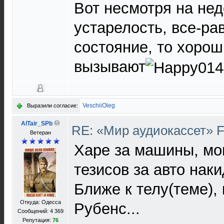
Вот несмотря на нед
устарелость, все-ра
состояние, то хорош
вызывают
VeschiiOleg
Выразили согласие:
AlTair_SPb
RE: «Мир аудиокассет» 
Ветеран
Харе за машины, мо
тезисов за авто наки
Ближе к телу(теме),
Откуда: Одесса
Рубенс...
Сообщений: 4 369
Репутация:
76