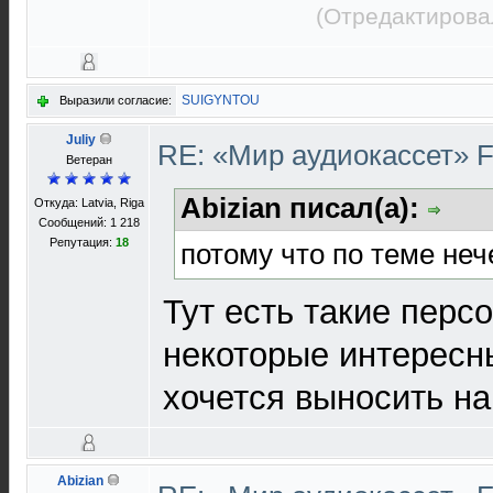
(Отредактирова
SUIGYNTOU
Выразили согласие:
Juliy
RE: «Мир аудиокассет» 
Ветеран
Abizian писал(а):
Откуда: Latvia, Riga
Сообщений: 1 218
Репутация:
18
потому что по теме неч
Тут есть такие перс
некоторые интересн
хочется выносить н
Abizian