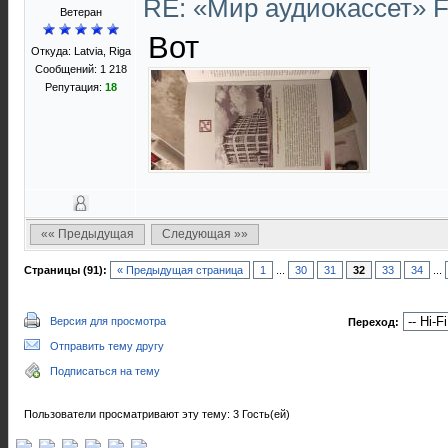
RE: «Мир аудиокассет» 
Ветеран
Вот
Откуда: Latvia, Riga
Сообщений: 1 218
Репутация:
18
«« Предыдущая
Следующая »»
Страницы (91):
« Предыдущая страница
1
...
30
31
32
33
34
...
Версия для просмотра
Переход:
Отправить тему другу
Подписаться на тему
Пользователи просматривают эту тему: 3 Гость(ей)