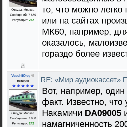
то, что можно легко 
Откуда: Москва
Сообщений: 7 630
или на сайтах произ
Репутация:
242
МК60, например, для
оказалось, малоизве
гораздо более извес
VeschiiOleg
RE: «Мир аудиокассет» 
Ветеран
Вот, например, оди
факт. Известно, что
Накамичи
DA09005
и
Откуда: Москва
Сообщений: 7 630
намагниченность 20
Репутация:
242