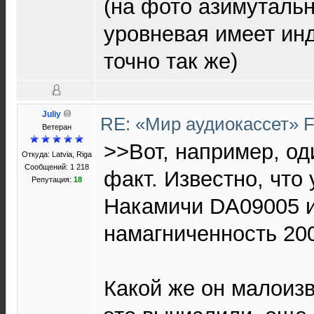
(на фото азимутальн
уровневая имеет инд
точно так же)
Juliy
RE: «Мир аудиокассет» 
Ветеран
>>Вот, например, о
Откуда: Latvia, Riga
Сообщений: 1 218
факт. Известно, что
Репутация:
18
Накамичи DA09005 
намагниченность 20
Какой же он малоиз