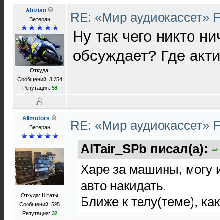
Abizian
RE: «Мир аудиокассет» 
Ветеран
Ну так чего никто ни
обсуждает? Где акт
Откуда:
Сообщений: 3 254
Репутация:
58
Allmotors
RE: «Мир аудиокассет» 
Ветеран
AlTair_SPb писал(а):
Харе за машины, могу 
авто накидать.
Откуда: Штаты
Ближе к телу(теме), как
Сообщений: 595
Репутация:
32