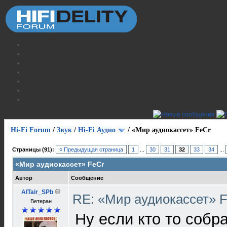
Hi-Fi Forum
/
Звук
/
Hi-Fi Аудио
/
«Мир аудиокассет» FeCr
Страницы (91):
« Предыдущая страница
1
...
30
31
32
33
34
...
«Мир аудиокассет» FeCr
Автор
Сообщение
AlTair_SPb
RE: «Мир аудиокассет» 
Ветеран
Ну если кто то собра