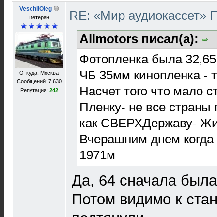
VeschiiOleg
RE: «Мир аудиокассет» 
Ветеран
Allmotors писал(а):
Фотопленка была 32,65
ЧБ 35мм кинопленка - т
Откуда: Москва
Сообщений: 7 630
Насчет того что мало с
Репутация:
242
Пленку- не все страны
как СВЕРХДержаву- Жи
Вчерашним днем когда 
1971м
Да, 64 сначала была 
Потом видимо к ста