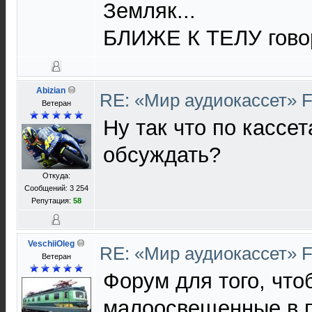
Земляк...
БЛИЖЕ К ТЕЛУ гово
Abizian
RE: «Мир аудиокассет» 
Ветеран
Ну так что по кассе
обсуждать?
Откуда:
Сообщений: 3 254
Репутация:
58
VeschiiOleg
RE: «Мир аудиокассет» 
Ветеран
Форум для того, чт
малоосвещенные в п