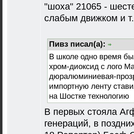
"шоха" 21065 - шест
слабым движком и т.
Пивз писал(а):
В школе одно время был
хром-диоксид с лого Ма
дюралюминиевая-прозр
импортную ленту стави
на Шостке технологию
В первых стояла Аг
генераций, в поздни