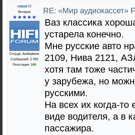
roteid
RE: «Мир аудиокассет» 
Ветеран
Ваз классика хорош
устарела конечно.
Мне русские авто нр
Откуда: Audioplanet
2109, Нива 2121, АЗ
Сообщений: 5 495
Репутация:
168
хотя там тоже части
у зарубежа, но можн
русскими.
На всех их когда-то 
виде водителя, а в к
пассажира.