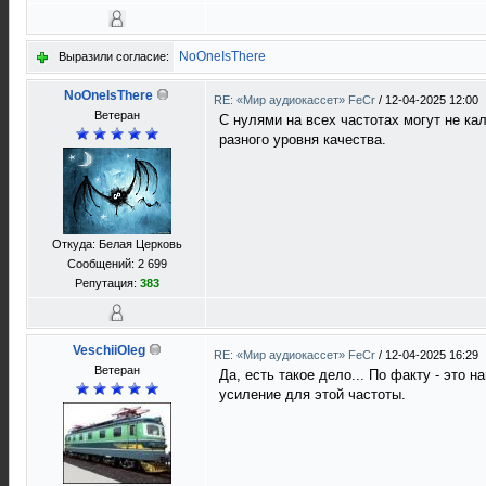
NoOneIsThere
Выразили согласие:
NoOneIsThere
RE: «Мир аудиокассет» FeCr
/
12-04-2025 12:00
Ветеран
С нулями на всех частотах могут не ка
разного уровня качества.
Откуда: Белая Церковь
Сообщений: 2 699
Репутация:
383
VeschiiOleg
RE: «Мир аудиокассет» FeCr
/
12-04-2025 16:29
Ветеран
Да, есть такое дело... По факту - это
усиление для этой частоты.