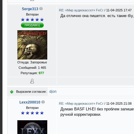
Serge313
RE: «Мир аудиокассет» FeCr
/
11-04-2025 17:47
Ветеран
Да отлично она пишется. есть такие б\у
Откуда: Запорожье
Сообщений: 1 465
Репутация:
977
djon
Выразили согласие:
Lexx200010
RE: «Мир аудиокассет» FeCr
/
11-04-2025 21:08
Ветеран
Думаю BАSF LH-EI без проблем запишет
ручной корректировки.