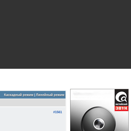
Каскадный режим
|
Линейный режим
#1561