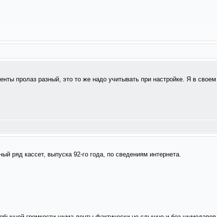
ленты пролаз разный, это то же надо учитывать при настройке. Я в своем
ый ряд кассет, выпуска 92-го года, по сведениям интернета.
а обычной громкости шума ленты фактически не слышно и без шумодавов