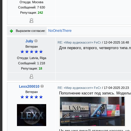
Откуда: Москва
Сообщений: 7 630
Репутация:
242
NoOneIsThere
Выразили согласие:
Juliy
RE: «Мир аудиокассет» FeCr
/
12-04-2025 16:48
Ветеран
Для первого, второго, четвертого типа 
Откуда: Latvia, Riga
Сообщений: 1 218
Репутация:
18
Lexx200010
RE: «Мир аудиокассет» FeCr
/
17-04-2025 20:23
Ветеран
Пополнение кассет под запись. Модельн
Ux pro уже пишу)) отличная кассета, н