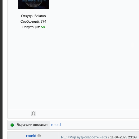
Откуда: Belarus
Сообщений: 774
Репутация:
58
roteid
Выразили согласие:
roteid
RE: «Мир аудиокассет» FeCr
/
11-04-2025 23:09