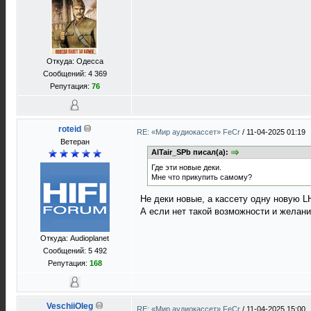
Откуда: Одесса
Сообщений: 4 369
Репутация:
76
roteid
RE: «Мир аудиокассет» FeCr
/
11-04-2025 01:19
Ветеран
AlTair_SPb писал(а):
Где эти новые деки.
Мне что прикупить самому?
Не деки новые, а кассету одну новую LH
А если нет такой возможности и желания
Откуда: Audioplanet
Сообщений: 5 492
Репутация:
168
VeschiiOleg
RE: «Мир аудиокассет» FeCr
/
11-04-2025 15:00