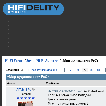
Hi-Fi Forum
/
Звук
/
Hi-Fi Аудио
/
«Мир аудиокассет» FeCr
Страницы (91):
« Предыдущая страница
1
...
77
78
79
80
81
...
«Мир аудиокассет» FeCr
Автор
Сообщение
AlTair_SPb
RE: «Мир аудиокассет» FeCr
/
11-04-2025 01:14
Ветеран
Если бы бабка была молодой....
Где эти новые деки.
Мне что прикупить самому?