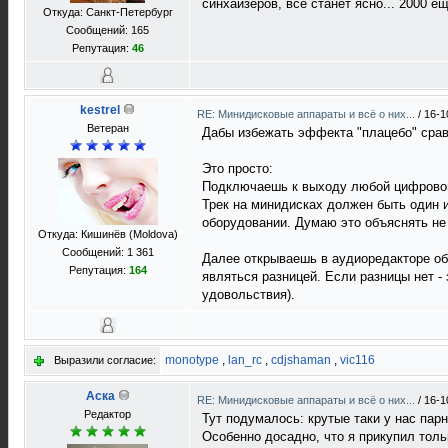
синхайзеров, все станет ясно... 2000 
Откуда: Санкт-Петербург
Сообщений: 165
Репутация:
46
kestrel
RE: Минидисковые аппараты и всё о них...
/
16-1
Ветеран
Дабы избежать эффекта "плацебо" срав
Это просто:
Подключаешь к выходу любой цифровой 
Трек на минидисках должен быть один и
оборудовании. Думаю это объяснять не
Откуда: Кишинёв (Moldova)
Сообщений: 1 361
Далее открываешь в аудиоредакторе об
Репутация:
164
являться разницей. Если разницы нет -
удовольствия).
monotype
,
lan_rc
,
cdjshaman
,
vic116
Выразили согласие:
Аска
RE: Минидисковые аппараты и всё о них...
/
16-1
Редактор
Тут подумалось: крутые таки у нас парн
Особенно досадно, что я прикупил толь