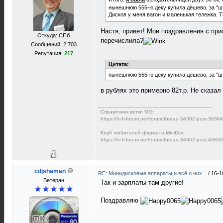
нынешнюю 555-ю деку купила дёшево, за "шт
Дисков у меня вагон и маленькая тележка. 
Настя, привет! Мои поздравления с при
Откуда: СПб
перечислила?
Сообщений: 2 703
Репутация:
217
Цитата:
нынешнюю 555-ю деку купила дёшево, за "шт
в рублях это примерно 82т.р. Не сказал
Справочник ветки MD:
https://hi-fi-forum.net/forum/thread-34362-post-365
Клуб любителей формата MiniDisc:
https://hi-fi-forum.net/forum/thread-34362-post-438
cdjshaman
RE: Минидисковые аппараты и всё о них...
/
16-1
Ветеран
Так и зарплаты там другие!
Поздравляю