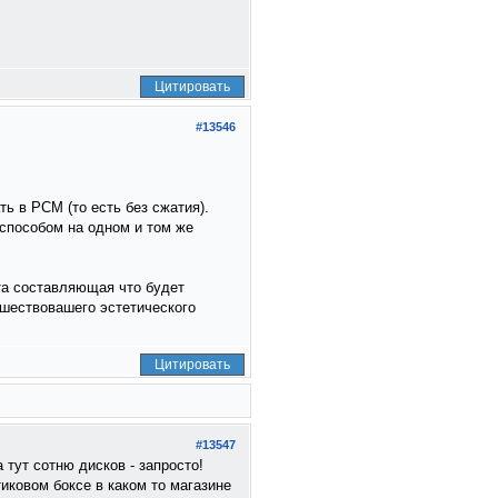
Цитировать
#13546
 в PCM (то есть без сжатия).
 способом на одном и том же
та составляющая что будет
дшествовашего эстетического
Цитировать
#13547
 тут сотню дисков - запросто!
иковом боксе в каком то магазине