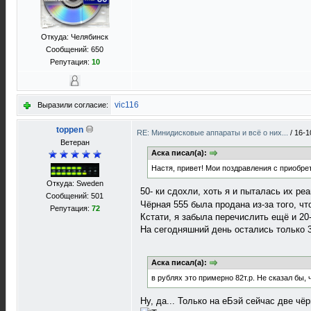
Откуда: Челябинск
Сообщений: 650
Репутация:
10
vic116
Выразили согласие:
toppen
RE: Минидисковые аппараты и всё о них...
/
16-1
Ветеран
Аска писал(а):
Настя, привет! Мои поздравления с приобре
Откуда: Sweden
50- ки сдохли, хоть я и пыталась их р
Сообщений: 501
Чёрная 555 была продана из-за того, чт
Репутация:
72
Кстати, я забыла перечислить ещё и 20-
На сегодняшний день остались только 3
Аска писал(а):
в рублях это примерно 82т.р. Не сказал бы,
Ну, да... Только на еБэй сейчас две чё