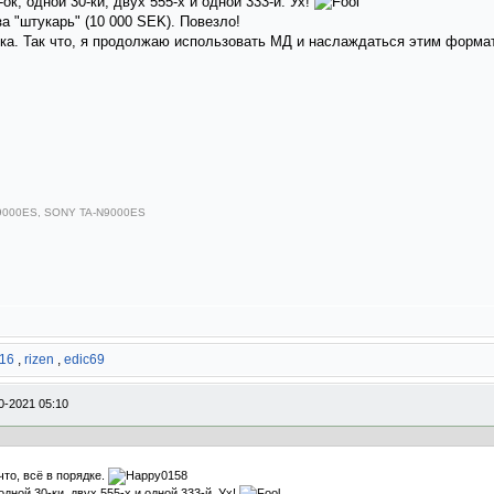
ок, одной 30-ки, двух 555-х и одной 333-й. Ух!
 "штукарь" (10 000 SEK). Повезло!
жка. Так что, я продолжаю использовать МД и наслаждаться этим форм
-E9000ES, SONY TA-N9000ES
116
,
rizen
,
edic69
0-2021 05:10
что, всё в порядке.
дной 30-ки, двух 555-х и одной 333-й. Ух!