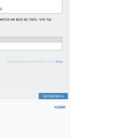
ется не все из того, что ты
(Отредактировал 16-10-2021 в 05:12
Аска
.)
Цитировать
#13550