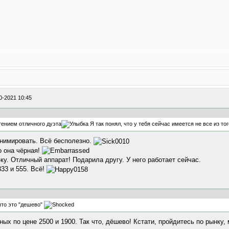
0-2021 10:45
тением отличного дуэта
Я так понял, что у тебя сейчас имеется не все из то
еанимировать. Всё бесполезно.
о она чёрная!
ку. Отличный аппарат! Подарила другу. У него работает сейчас.
33 и 555. Всё!
 что это "дешево"
рных по цене 2500 и 1900. Так что, дёшево! Кстати, пройдитесь по рынку