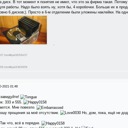
а диск. В тот момент я понятия не имел, что это за фирма такая. Потому 
я работы. Надо было взять ну, хотя бы, 4 коробочки. Больше их в про
овно 6 дисков;). Просто в 6-м отделении были уложены наклейки. На од
.
6437.html#pid3656437
3959.html#pid4383959
0-2021 01:48
 завидуйте!
к: 333 и 555.
даются. Мне повезло.
рошу прощения за моё отсутствие.
Но, дом, пока, ещё не до
 Так что, всё в порядке.