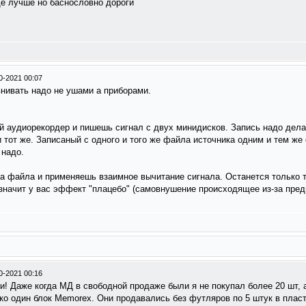
еще лучше но баснословно дороги
0-2021 00:07
нивать надо не ушами а приборами.
аудиорекордер и пишешь сигнал с двух минидисков. Запись надо делать
 тот же. Записаный с одного и того же файла источника одним и тем же
 надо.
а файла и применяешь взаимное вычитание сигнала. Останется только 
 значит у вас эффект "плацебо" (самовнушение происходящее из-за пре
0-2021 00:16
и! Даже когда МД в свободной продаже были я не покупал более 20 шт, а
ко один блок Memorex. Они продавались без футляров по 5 штук в пласт