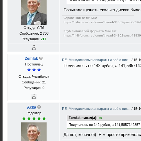
Цена лота была 12934 рубля. Когда эта посы
Попытался узнать сколько дисков было 
Справочник ветки MD:
https://hi-fi-forum.net/forum/thread-34362-post-365
Откуда: СПб
Клуб любителей формата MiniDisc:
Сообщений: 2 703
https://hi-fi-forum.net/forum/thread-34362-post-438
Репутация:
217
Zemlak
RE: Минидисковые аппараты и всё о них...
/
15-1
Постоялец
Получилось не 142 рубля, а 141,585714
Откуда: Челябинск
Сообщений: 21
Репутация:
0
Аска
RE: Минидисковые аппараты и всё о них...
/
15-1
Редактор
Zemlak писал(а):
Получилось не 142 рубля, а 141,5857142857
Да нет, конечно)). Я ж просто прикололс