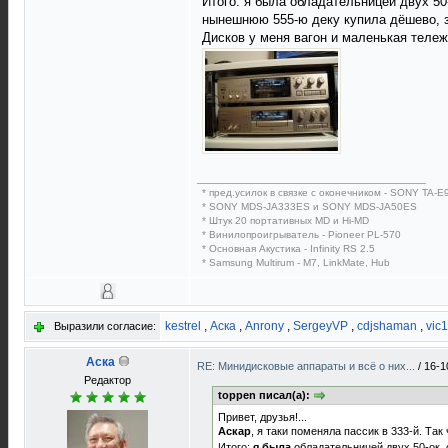
Итого: я была обладательницей двух 50-
нынешнюю 555-ю деку купила дёшево, за
Дисков у меня вагон и маленькая теле
* пред.усилок в связке с оконечником - SONY TA
* SONY MDS-JA333ES и SONY MDS-JA50ES
* Штук 20 портативных MD и Hi-MD
* Винилопроигрыватель - Pioneer PL-570
* Основная Акустика - Infinity RS 2.5
* Samsung Multirum - M7, LinkMate, Hub
kestrel
,
Аска
,
Anrony
,
SergeyVP
,
cdjshaman
,
vic
Выразили согласие:
Аска
RE: Минидисковые аппараты и всё о них...
/
16-1
Редактор
toppen писал(а):
Привет, друзья!...
Аскар
, я таки поменяла пассик в 333-й. Так 
Итого:
я была
обладательницей двух 50-ок, о