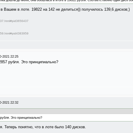
лка дошла до меня, она обошлась в итоге в 19822 рубля. Соответственно один диск об
в Вашем в лоте. 19822 на 142 не делиться)) получилось 139,6 дисков;)
6437.html#pid3656437
3959.html#pid4383959
0-2021 22:25
2857 рубля. Это принципиально?
0-2021 22:32
 рубля. Это принципиально?
я. Теперь понятно, что в лоте было 140 дисков.