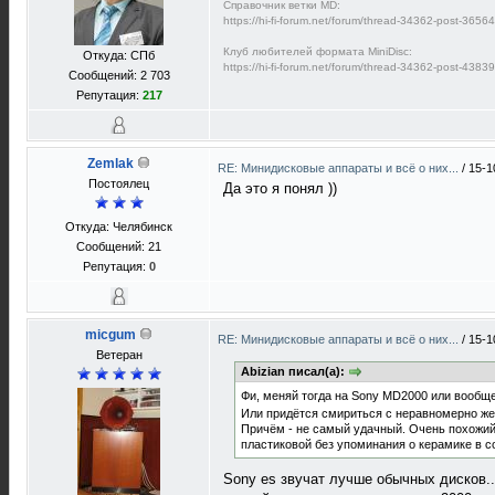
Справочник ветки MD:
https://hi-fi-forum.net/forum/thread-34362-post-365
Клуб любителей формата MiniDisc:
Откуда: СПб
https://hi-fi-forum.net/forum/thread-34362-post-438
Сообщений: 2 703
Репутация:
217
Zemlak
RE: Минидисковые аппараты и всё о них...
/
15-1
Постоялец
Да это я понял ))
Откуда: Челябинск
Сообщений: 21
Репутация:
0
micgum
RE: Минидисковые аппараты и всё о них...
/
15-1
Ветеран
Abizian писал(а):
Фи, меняй тогда на Sony MD2000 или вооб
Или придётся смириться с неравномерно жел
Причём - не самый удачный. Очень похожий 
пластиковой без упоминания о керамике в с
Sony es звучат лучше обычных дисков..