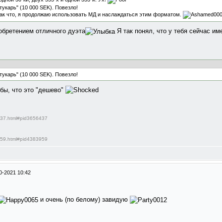
укарь" (10 000 SEK). Повезло!
Так что, я продолжаю использовать МД и наслаждаться этим форматом.
обретением отличного дуэта
Я так понял, что у тебя сейчас име
укарь" (10 000 SEK). Повезло!
 бы, что это "дешево"
6437.html#pid3656437
3959.html#pid4383959
0-2021 10:42
и очень (по белому) завидую