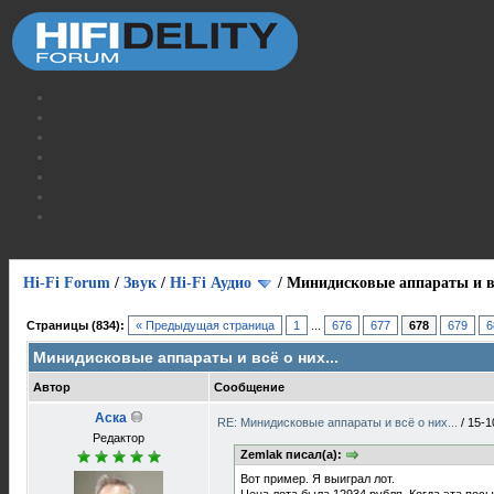
Hi-Fi Forum
/
Звук
/
Hi-Fi Аудио
/
Минидисковые аппараты и вс
Страницы (834):
« Предыдущая страница
1
...
676
677
678
679
6
Минидисковые аппараты и всё о них...
Автор
Сообщение
Аска
RE: Минидисковые аппараты и всё о них...
/
15-1
Редактор
Zemlak писал(а):
Вот пример. Я выиграл лот.