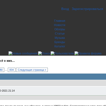
Вход
Зарегистрироваться
Главная
Новости
Обзоры
Статьи
Музыка
Бренды
Каталог
ё о них...
80
...
834
Следующая страница »
0-2021 21:14