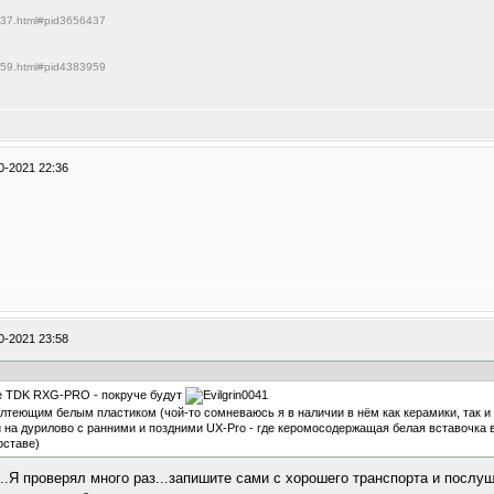
6437.html#pid3656437
3959.html#pid4383959
0-2021 22:36
0-2021 23:58
ще TDK RXG-PRO - покруче будут
теющим белым пластиком (чой-то сомневаюсь я в наличии в нём как керамики, так и 
на дурилово с ранними и поздними UX-Pro - где керомосодержащая белая вставочка 
оставе)
..Я проверял много раз...запишите сами с хорошего транспорта и послу