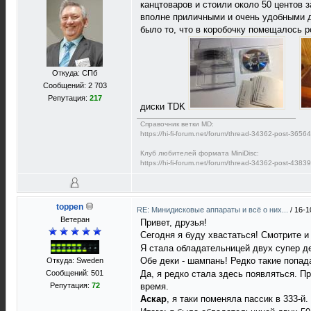
канцтоваров и стоили около 50 центов з
вполне приличными и очень удобными дл
было то, что в коробочку помещалось р
Откуда: СПб
Сообщений: 2 703
Репутация:
217
диски TDK
Справочник ветки MD:
https://hi-fi-forum.net/forum/thread-34362-post-365
Клуб любителей формата MiniDisc:
https://hi-fi-forum.net/forum/thread-34362-post-438
toppen
RE: Минидисковые аппараты и всё о них...
/
16-1
Ветеран
Привет, друзья!
Сегодня я буду хвастаться! Смотрите и
Я стала обладательницей двух супер де
Обе деки - шампань! Редко такие попа
Откуда: Sweden
Да, я редко стала здесь появляться. П
Сообщений: 501
Репутация:
72
время.
Аскар
, я таки поменяла пассик в 333-й.