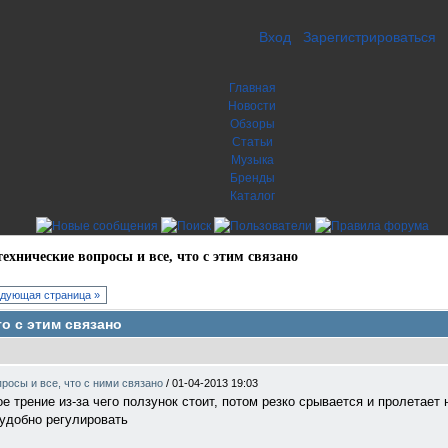
Вход
Зарегистрироваться
Главная
Новости
Обзоры
Статьи
Музыка
Бренды
Каталог
хнические вопросы и все, что с этим связано
дующая страница »
о с этим связано
росы и все, что с ними связано
/
01-04-2013 19:03
е трение из-за чего ползунок стоит, потом резко срывается и пролетает
еудобно регулировать