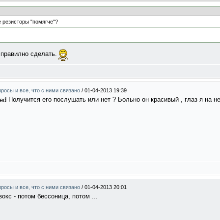
 резисторы "помягче"?
 правилно сделать.
росы и все, что с ними связано
/
01-04-2013 19:39
Получится его послушать или нет ? Больно он красивый , глаз я на не
росы и все, что с ними связано
/
01-04-2013 20:01
окс - потом бессоница, потом ...