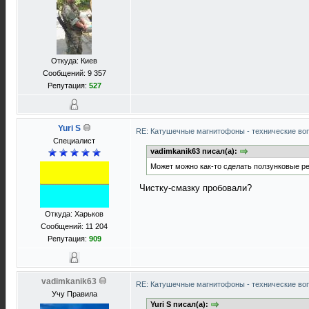
Откуда: Киев
Сообщений: 9 357
Репутация:
527
Yuri S
RE: Катушечные магнитофоны - технические воп
Специалист
vadimkanik63 писал(а):
Может можно как-то сделать ползунковые р
Чистку-смазку пробовали?
Откуда: Харьков
Сообщений: 11 204
Репутация:
909
vadimkanik63
RE: Катушечные магнитофоны - технические воп
Учу Правила
Yuri S писал(а):