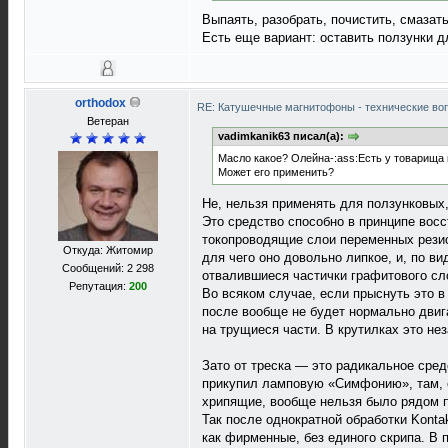
Выпаять, разобрать, почистить, смазать
Есть еще вариант: оставить ползунки д
orthodox
RE: Катушечные магнитофоны - технические воп
Ветеран
vadimkanik63 писал(а):
Масло какое? Олейна-:ass:Есть у товарища к
Может его применить?
Не, нельзя применять для ползунковых,
Это средство способно в принципе вос
токопроводящие слои переменных резис
Откуда: Житомир
для чего оно довольно липкое, и, по в
Сообщений: 2 298
отвалившиеся частички графитового сло
Репутация:
200
Во всяком случае, если прыснуть это в
после вообще не будет нормально двиг
на трущиеся части. В крутилках это нез
Зато от треска — это радикальное сред
прикупил ламповую «Симфонию», там, е
хрипящие, вообще нельзя было рядом п
Так после однократной обработки Konta
как фирменные, без единого скрипа. В 