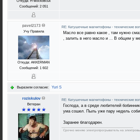
Откуда: Н-московськ
Сообщений: 2 051
pavel2173
RE: Катушечные магнитофоны - технические воп
Учу Правила
Масло все равно какое , там нужно сма
, залить в него масло и ... В общем у м
Откуда: АKKERMAN
Сообщений: 1 602
Yuri S
Выразили согласие:
roziskulov
RE: Катушечные магнитофоны - технические воп
Ветеран
Господа, а в среде любителей бобинник
ума сошел. Пыль уже пару недель соби
Заранее благодарен.
Срочно меняю электропрогрыватель на электровы