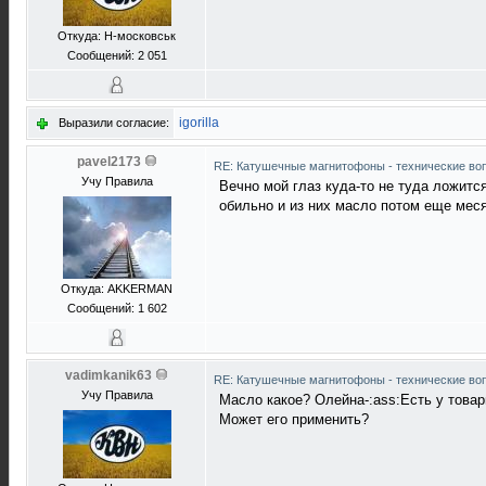
Откуда: Н-московськ
Сообщений: 2 051
igorilla
Выразили согласие:
pavel2173
RE: Катушечные магнитофоны - технические воп
Учу Правила
Вечно мой глаз куда-то не туда ложитс
обильно и из них масло потом еще меся
Откуда: АKKERMAN
Сообщений: 1 602
vadimkanik63
RE: Катушечные магнитофоны - технические воп
Учу Правила
Масло какое? Олейна-:ass:Есть у товар
Может его применить?