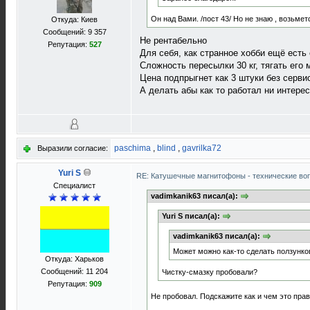
Он над Вами. /пост 43/ Но не знаю , возьметс
Откуда: Киев
Сообщений: 9 357
Не рентабельно
Репутация:
527
Для себя, как странное хобби ещё есть 
Сложность пересылки 30 кг, тягать ег
Цена подпрыгнет как 3 штуки без серви
А делать абы как то работал ни интерес
paschima
,
blind
,
gavrilka72
Выразили согласие:
Yuri S
RE: Катушечные магнитофоны - технические воп
Специалист
vadimkanik63 писал(а):
Yuri S писал(а):
vadimkanik63 писал(а):
Может можно как-то сделать ползунко
Откуда: Харьков
Сообщений: 11 204
Чистку-смазку пробовали?
Репутация:
909
Не пробовал. Подскажите как и чем это прав