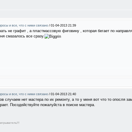
росы и все, что с ними связано
/
01-04-2013 21:39
зать не графит , а пластмассовую фиговину , которая бегает по направ
еня смазалось все сразу.
росы и все, что с ними связано
/
01-04-2013 21:40
ов случаем нет мастера по их ремонту, а то у меня вот что то опосля з
рает. Посодействуйте пожалуйста в поиске мастера.
игрыватель!!!