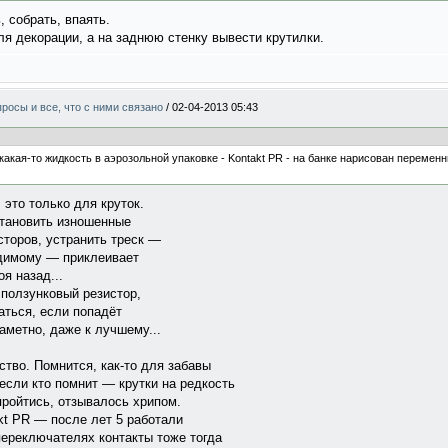
, собрать, впаять.
ля декорации, а на заднюю стенку вывести крутилки.
росы и все, что с ними связано
/
02-04-2013 05:43
акая-то жидкость в аэрозольной упаковке - Kontakt PR - на банке нарисован переменн
 это только для круток.
становить изношенные
торов, устранить треск —
идимому — приклеивает
я назад...
 ползунковый резистор,
аться, если попадёт
аметно, даже к лучшему...
ство. Помнится, как-то для забавы
сли кто помнит — крутки на редкость
ройтись, отзывалось хрипом.
kt PR — после лет 5 работали
переключателях контакты тоже тогда