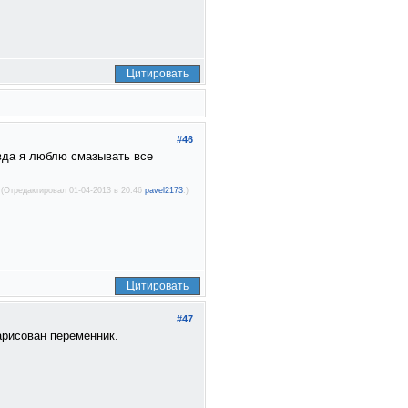
Цитировать
#46
авда я люблю смазывать все
(Отредактировал 01-04-2013 в 20:46
pavel2173
.)
Цитировать
#47
нарисован переменник.