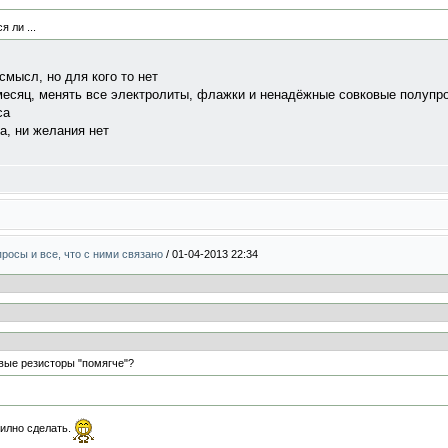
я ли ...
смысл, но для кого то нет
о месяц, менять все электролиты, флажки и ненадёжные совковые полупр
са
а, ни желания нет
росы и все, что с ними связано
/
01-04-2013 22:34
вые резисторы "помягче"?
илно сделать.