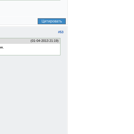
Цитировать
#53
(01-04-2013 21:19)
ик.