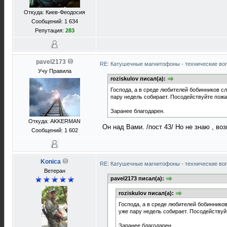
Откуда: Киев-Феодосия
Сообщений: 1 634
Репутация:
283
pavel2173
RE: Катушечные магнитофоны - технические воп
Учу Правила
roziskulov писал(а):
Господа, а в среде любителей бобинников с
пару недель собирает. Посодействуйте пожа
Заранее благодарен.
Откуда: АKKERMAN
Он над Вами. /пост 43/ Но не знаю , воз
Сообщений: 1 602
Konica
RE: Катушечные магнитофоны - технические воп
Ветеран
pavel2173 писал(а):
roziskulov писал(а):
Господа, а в среде любителей бобиннико
уже пару недель собирает. Посодействуй
Заранее благодарен.