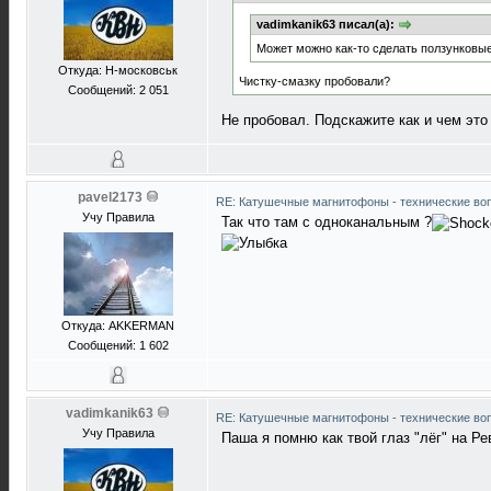
vadimkanik63 писал(а):
Может можно как-то сделать ползунковые
Откуда: Н-московськ
Чистку-смазку пробовали?
Сообщений: 2 051
Не пробовал. Подскажите как и чем это
pavel2173
RE: Катушечные магнитофоны - технические воп
Учу Правила
Так что там с одноканальным ?
Откуда: АKKERMAN
Сообщений: 1 602
vadimkanik63
RE: Катушечные магнитофоны - технические воп
Учу Правила
Паша я помню как твой глаз "лёг" на Рев