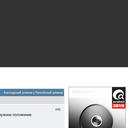
Каскадный режим
|
Линейный режим
#41
 нужное положение