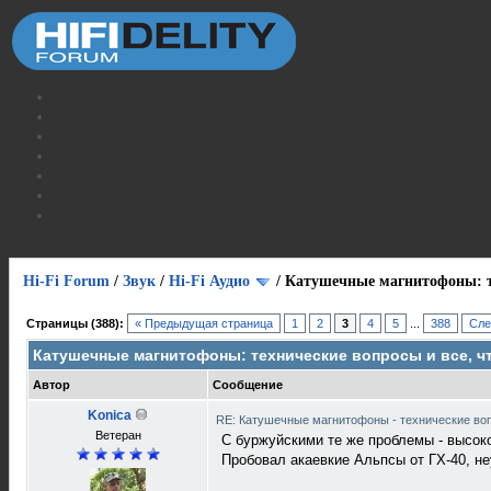
Hi-Fi Forum
/
Звук
/
Hi-Fi Аудио
/
Катушечные магнитофоны: те
Страницы (388):
« Предыдущая страница
1
2
3
4
5
...
388
Сле
Катушечные магнитофоны: технические вопросы и все, чт
Автор
Сообщение
Konica
RE: Катушечные магнитофоны - технические воп
Ветеран
С буржуйскими те же проблемы - высоко
Пробовал акаевкие Альпсы от ГХ-40, н