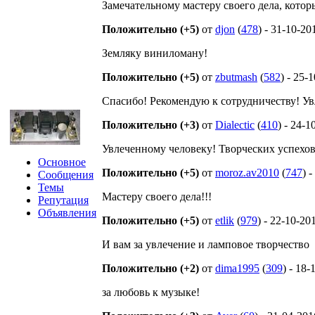
Замечательному мастеру своего дела, кото
Положительно (+5)
от
djon
(
478
) - 31-10-20
Земляку виниломану!
Положительно (+5)
от
zbutmash
(
582
) - 25-
Спасибо! Рекомендую к сотрудничеству! Ув
Положительно (+3)
от
Dialectic
(
410
) - 24-1
Увлеченному человеку! Творческих успехов
Основное
Положительно (+5)
от
moroz.av2010
(
747
) 
Сообщения
Темы
Мастеру своего дела!!!
Репутация
Объявления
Положительно (+5)
от
etlik
(
979
) - 22-10-20
И вам за увлечение и ламповое творчество
Положительно (+2)
от
dima1995
(
309
) - 18
за любовь к музыке!