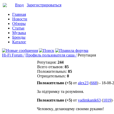
Вход
Зарегистрироваться
Главная
Новости
Обзоры
Статьи
Музыка
Бренды
Каталог
Hi-Fi Forum /
Профиль пользователя саша /
Репутация
Репутация:
244
Всего отзывов:
85
Положительных:
85
Отрицательных:
0
Положительно (+5)
от
alex23
(
668
) - 18-08-
За підтримку та розуміння.
Положительно (+5)
от
vadimkanik63
(
1019
)
Человеку, делающему своими руками!