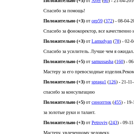
Положительно (+3)
от
Aver
(
60
) - 21-04-201
Спасибо за помощь!
Положительно (+3)
от
orp59
(
372
) - 08-04-
Спасибо за фонокоректор, все качественно 
Положительно (+3)
от
Lamudyan
(
78
) - 02-
Спасибо за усилитель. Лучше чем я ожидал
Положительно (+5)
от
samussasha
(
160
) - 0
Мастеру за его превосходные изделия.Рек
Положительно (+3)
от
spraga1
(
126
) - 21-11
спасибо за консультацию
Положительно (+5)
от
синоптик
(
455
) - 19
за золотые руки и талант.
Положительно (+3)
от
Petroviч
(
243
) - 09-1
Мастеру, увлеченному человеку.