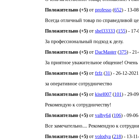
Положительно (+5)
от
professo
(
652
) - 13-0
Всегда отличный товар по справедливой це
Положительно (+5)
от
shel33333
(
155
) - 17
За профессиональный подход к делу.
Положительно (+5)
от
DacMaster
(
375
) - 21
За приятное уважительное общение! Очень
Положительно (+5)
от
fzfz
(
31
) - 26-12-2021
за оперативное сотрудничество
Положительно (+5)
от
kisel007
(
101
) - 29-0
Рекомендую к сотрудничеству!
Положительно (+5)
от
valby64
(
106
) - 09-0
Все замечательно.... Рекомендую к сотрудни
Положительно (+5)
от
volodya
(
218
) - 13-1