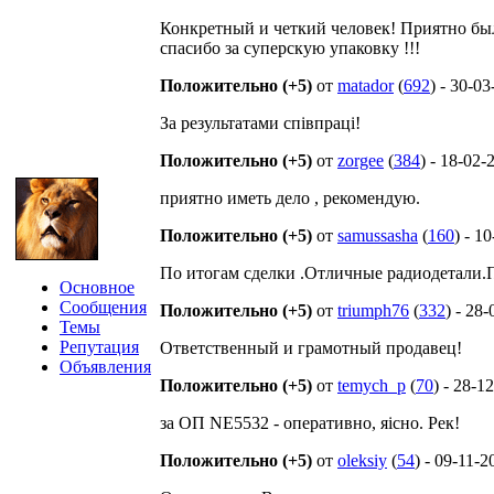
Конкретный и четкий человек! Приятно был
спасибо за суперскую упаковку !!!
Положительно (+5)
от
matador
(
692
) - 30-0
За результатами співпраці!
Положительно (+5)
от
zorgee
(
384
) - 18-02-
приятно иметь дело , рекомендую.
Положительно (+5)
от
samussasha
(
160
) - 1
По итогам сделки .Отличные радиодетали.
Основное
Сообщения
Положительно (+5)
от
triumph76
(
332
) - 28
Темы
Репутация
Ответственный и грамотный продавец!
Объявления
Положительно (+5)
от
temych_p
(
70
) - 28-1
за ОП NE5532 - оперативно, яісно. Рек!
Положительно (+5)
от
oleksiy
(
54
) - 09-11-