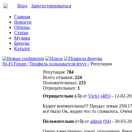
Вход
Зарегистрироваться
Главная
Новости
Обзоры
Статьи
Музыка
Бренды
Каталог
Hi-Fi Forum /
Профиль пользователя levvv /
Репутация
Репутация:
784
Всего отзывов:
224
Положительных:
223
Отрицательных:
1
Отрицательно (-5)
от
Vic61
(
485
) - 12-02-2
Будьте внимательны!!! Продал левые 2SK170
всё было Ок, видно что то сломалось. Очен
Положительно (+5)
от
adiron
(
94
) - 20-03-2
Очень качественно: товар, отношение. Рек