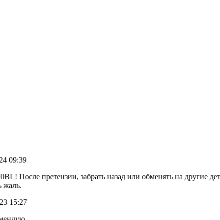
024 09:39
BL! После претензии, забрать назад или обменять на другие дет
ь жаль.
023 15:27
омендую.