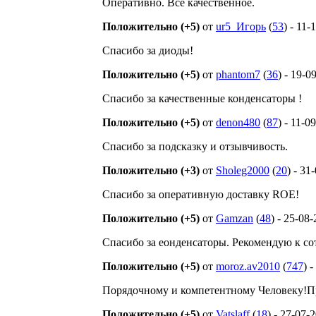
Оперативно. Все качественное.
Положительно (+5)
от
ur5_Игорь
(
53
) - 11-
Спасибо за диоды!
Положительно (+5)
от
phantom7
(
36
) - 19-0
Спасибо за качественные конденсаторы !
Положительно (+5)
от
denon480
(
87
) - 11-0
Спасибо за подсказку и отзывчивость.
Положительно (+3)
от
Sholeg2000
(
20
) - 31
Спасибо за оперативную доставку ROE!
Положительно (+5)
от
Gamzan
(
48
) - 25-08
Спасибо за еонденсаторы. Рекомендую к со
Положительно (+5)
от
moroz.av2010
(
747
) 
Порядочному и компетентному Человеку!Пр
Положительно (+5)
от
Vatslaff
(
18
) - 27-07-