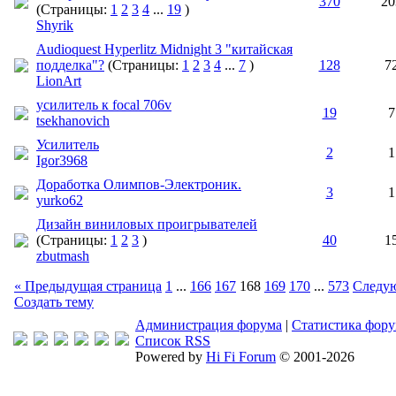
370
20
(Страницы:
1
2
3
4
...
19
)
Shyrik
Audioquest Hyperlitz Midnight 3 "китайская
подделка"?
(Страницы:
1
2
3
4
...
7
)
128
7
LionArt
усилитель к focal 706v
19
7
tsekhanovich
Усилитель
2
1
Igor3968
Доработка Олимпов-Электроник.
3
1
yurko62
Дизайн виниловых проигрывателей
(Страницы:
1
2
3
)
40
1
zbutmash
« Предыдущая страница
1
...
166
167
168
169
170
...
573
Следую
Создать тему
Администрация форума
|
Статистика фор
Список RSS
Powered by
Hi Fi Forum
© 2001-2026