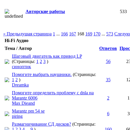
Авторские работы
533
« Предыдущая страница
1
...
166
167
168
169
170
...
573
Следую
Hi-Fi Аудио
Тема / Автор
Ответов
Прос
Шаговый двигатель как привод LP
(Страницы:
1
2
3
)
56
2
синоптик
Помогите выбрать наушники.
(Страницы:
1
2
)
35
1
Dreamka
Помогите определить проблему с dnla на
Marantz 6006
2
1
Max Dieand
Marantz pm 54 se
6
3
piring
Размагничивание СД дисков?
(Страницы:
1
2
3
4
...
9
)
160
6