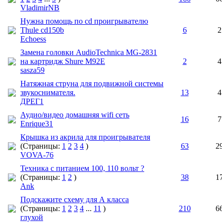
VladimirNB
Нужна помощь по cd проигрывателю
Thule cd150b
6
2
Echoess
Замена головки AudioTechnica MG-2831
на картридж Shure M92E
2
4
sasza59
Натяжная струна для подвижной системы
звукоснимателя.
13
4
ДРЕГ1
Аудио/видео домашняя wifi сеть
16
7
Enrique31
Крышка из акрила для проигрывателя
(Страницы:
1
2
3
4
)
63
2
VOVA-76
Техника с питанием 100, 110 вольт ?
(Страницы:
1
2
)
38
1
Ank
Подскажите схему для А класса
(Страницы:
1
2
3
4
...
11
)
210
6
глухой