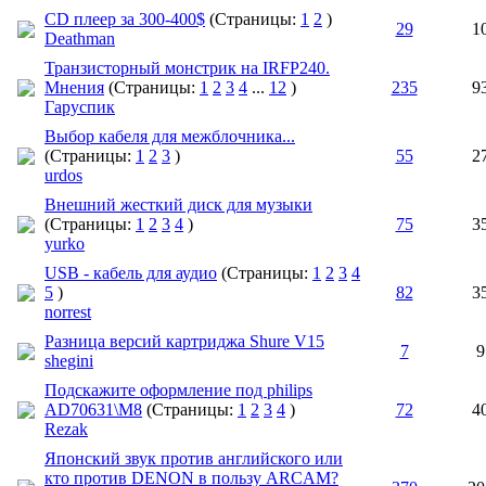
CD плеер за 300-400$
(Страницы:
1
2
)
29
1
Deathman
Транзисторный монстрик на IRFP240.
Мнения
(Страницы:
1
2
3
4
...
12
)
235
9
Гаруспик
Выбор кабеля для межблочника...
(Страницы:
1
2
3
)
55
2
urdos
Внешний жесткий диск для музыки
(Страницы:
1
2
3
4
)
75
3
yurko
USB - кабель для аудио
(Страницы:
1
2
3
4
5
)
82
3
norrest
Разница версий картриджа Shure V15
7
9
shegini
Подскажите оформление под philips
AD70631\М8
(Страницы:
1
2
3
4
)
72
4
Rezak
Японский звук против английского или
кто против DENON в пользу ARCAM?