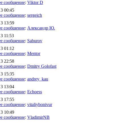
е сообщение
:
Viktor D
13 00:45
е сообщение
:
sergeich
13 13:59
е сообщение
:
Александр Ю.
3 11:53
е сообщение
:
Saburov
13 01:12
е сообщение
:
Mentor
13 22:58
е сообщение
:
Dmitry Golofast
13 15:35
е сообщение
:
andrey_kau
13 13:04
е сообщение
:
Echoess
13 17:55
е сообщение
:
vitaliybonivur
13 10:49
е сообщение
:
VladimirNB