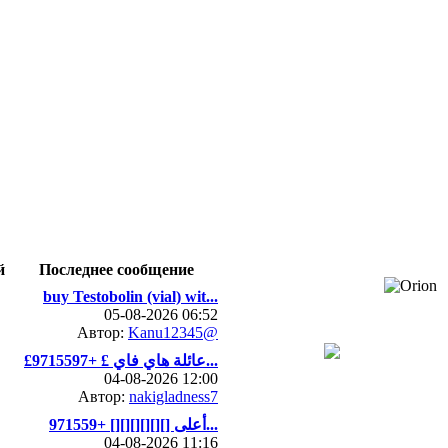
й
Последнее сообщение
buy Testobolin (vial) wit...
05-08-2026 06:52
Автор:
Kanu12345@
£عائلة هاي فاي £ +9715597...
04-08-2026 12:00
Автор:
nakigladness7
أعلى [][][][][][] +971559...
04-08-2026 11:16