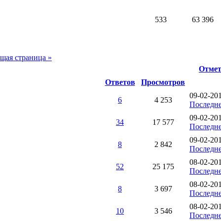
533
63 396
щая страница »
Отмет
Ответов
Просмотров
09-02-20
6
4 253
Последне
09-02-20
34
17 577
Последне
09-02-20
8
2 842
Последне
08-02-20
52
25 175
Последне
08-02-20
8
3 697
Последне
08-02-20
10
3 546
Последне