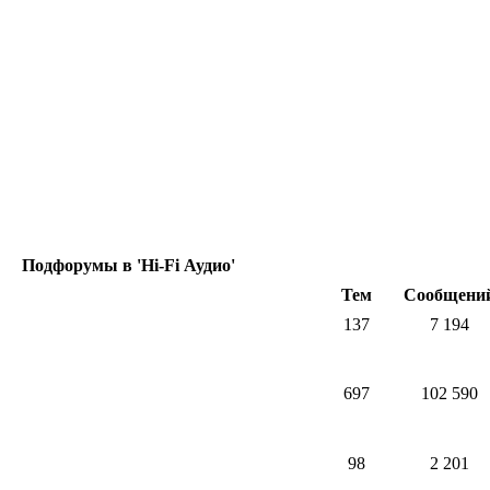
Подфорумы в 'Hi-Fi Аудио'
Тем
Сообщени
137
7 194
697
102 590
98
2 201