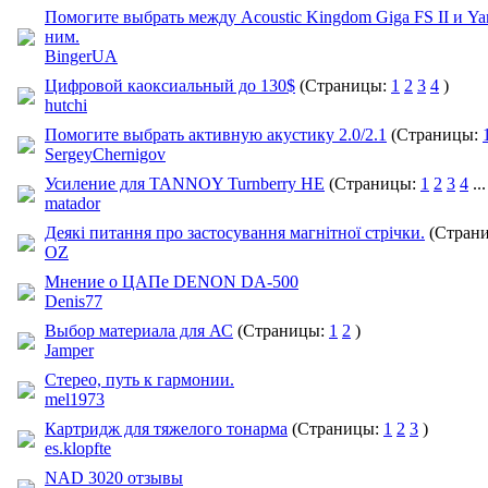
Помогите выбрать между Acoustic Kingdom Giga FS II и Y
ним.
BingerUA
Цифровой каоксиальный до 130$
(Страницы:
1
2
3
4
)
hutchi
Помогите выбрать активную акустику 2.0/2.1
(Страницы:
SergeyChernigov
Усиление для TANNOY Turnberry HE
(Страницы:
1
2
3
4
..
matador
Деякі питання про застосування магнітної стрічки.
(Стран
OZ
Мнение о ЦАПе DENON DA-500
Denis77
Выбор материала для АС
(Страницы:
1
2
)
Jamper
Стерео, путь к гармонии.
mel1973
Картридж для тяжелого тонарма
(Страницы:
1
2
3
)
es.klopfte
NAD 3020 отзывы