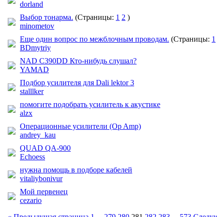
dorland
Выбор тонарма.
(Страницы:
1
2
)
minometov
Еще один вопрос по межблочным проводам.
(Страницы:
1
BDmytriy
NAD C390DD Кто-нибудь слушал?
YAMAD
Подбор усилителя для Dali lektor 3
stalllker
помогите подобрать усилитель к акустике
alzx
Операционные усилители (Op Amp)
andrey_kau
QUAD QA-900
Echoess
нужна помощь в подборе кабелей
vitaliybonivur
Мой первенец
cezario
« Предыдущая страница
1
...
279
280
281
282
283
...
573
Следую