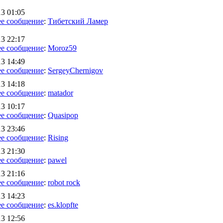
13 01:05
е сообщение
:
Тибетский Ламер
13 22:17
е сообщение
:
Moroz59
13 14:49
е сообщение
:
SergeyChernigov
13 14:18
е сообщение
:
matador
13 10:17
е сообщение
:
Quasipop
13 23:46
е сообщение
:
Rising
13 21:30
е сообщение
:
pawel
13 21:16
е сообщение
:
robot rock
13 14:23
е сообщение
:
es.klopfte
13 12:56