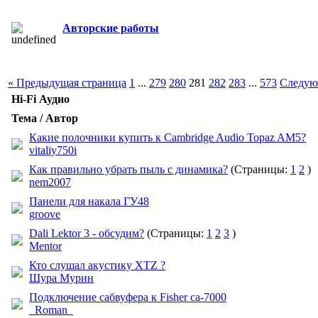
Авторские работы
« Предыдущая страница
1
...
279
280
281
282
283
...
573
Следую
Hi-Fi Аудио
Тема / Автор
Какие полочники купить к Cambridge Audio Topaz AM5?
vitaliy750i
Как правильно убрать пыль с динамика?
(Страницы:
1
2
)
nem2007
Панели для накала ГУ48
groove
Dali Lektor 3 - обсудим?
(Страницы:
1
2
3
)
Mentor
Кто слушал акустику XTZ ?
Шура Мурин
Подключение сабвуфера к Fisher ca-7000
_Roman_