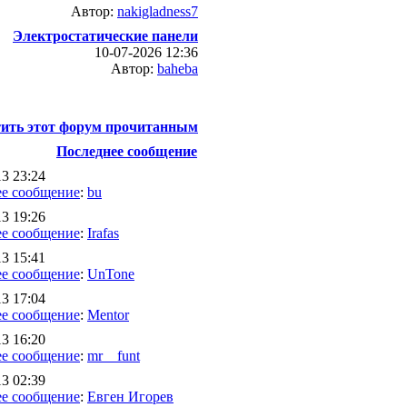
Автор:
nakigladness7
Электростатические панели
10-07-2026 12:36
Автор:
baheba
ить этот форум прочитанным
Последнее сообщение
13 23:24
е сообщение
:
bu
13 19:26
е сообщение
:
Irafas
13 15:41
е сообщение
:
UnTone
13 17:04
е сообщение
:
Mentor
13 16:20
е сообщение
:
mr__funt
13 02:39
е сообщение
:
Евген Игорев