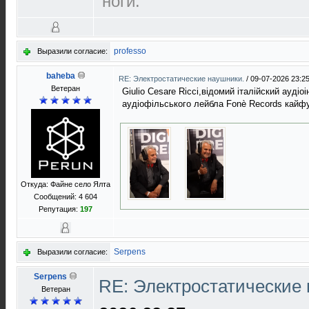
ноги.
professo
Выразили согласие:
baheba
RE: Электростатические наушники.
/
09-07-2026 23:2
Ветеран
Giulio Cesare Ricci,вiдомий iталiйский аудi
аудiофiльського лейбла Fonè Records кайфу
Откуда: Файне село Ялта
Сообщений: 4 604
Репутация:
197
Serpens
Выразили согласие:
Serpens
RE: Электростатические
Ветеран