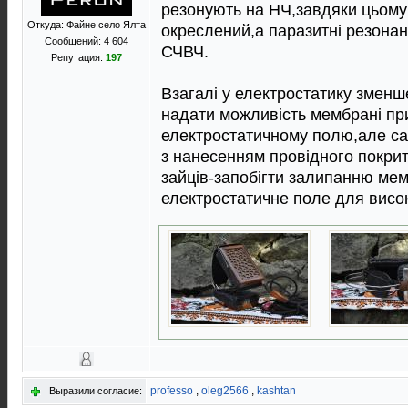
резонують на НЧ,завдяки цьому
Откуда: Файне село Ялта
окреслений,а паразитнi резонан
Сообщений: 4 604
СЧВЧ.
Репутация:
197
Взагалi у електростатику зменш
надати можливiсть мембранi пр
електростатичному полю,але сам
з нанесенням провiдного покри
зайцiв-запобiгти залипанню ме
електростатичне поле для висок
professo
,
oleg2566
,
kashtan
Выразили согласие: