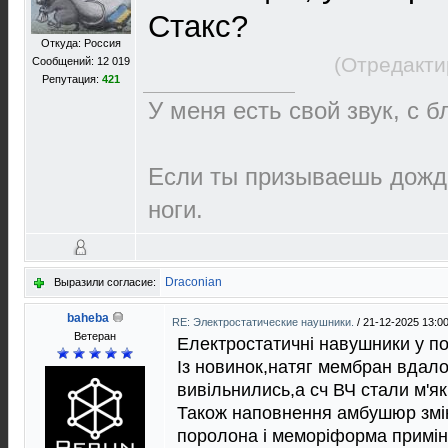
Стакс?
Откуда: Россия
(Отредакти
Сообщений: 12 019
Репутация:
421
У меня есть свой звук, с 
Если ты призываешь дождь
ноги.
Draconian
Выразили согласие:
baheba
RE: Электростатические наушники.
/
21-12-2025 13:0
Ветеран
Електростатичнi навушники у по
Iз новинок,натяг мембран вдало
вивiльнились,а сч ВЧ стали м'я
Також наповнення амбушюр змiн
поролона i меморiформа примiне