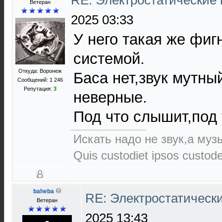
RE: Электростатические
Ветеран
2025 03:33
У него такая же фиг
системой.
Откуда: Воронеж
Баса нет,звук мутны
Сообщений: 1 246
Репутация:
3
неверные.
Под что слышит,под 
Искать надо не звук,а музы
Quis custodiet ipsos custod
baheba
RE: Электростатическ
Ветеран
2025 13:43