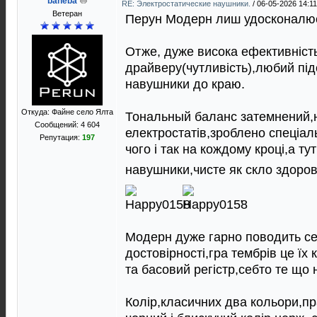
baheba
RE: Электростатические наушники.
/
06-05-2026 14:11
Ветеран
Перун Модерн лиш удосконалює
Отже, дуже висока ефективнiст
драйверу(чутливiсть),любий пi
навушники до краю.
Откуда: Файне село Ялта
Тональный баланс затемнений,н
Сообщений: 4 604
електростатiв,зроблено спецiал
Репутация:
197
чого i так на кождому кроцi,а ту
навушники,чисте як скло здоро
.
Модерн дуже гарно поводить се
достовiрностi,гра тембрiв це їх 
та басовий регiстр,себто те що 
Колiр,класичних два кольори,пр