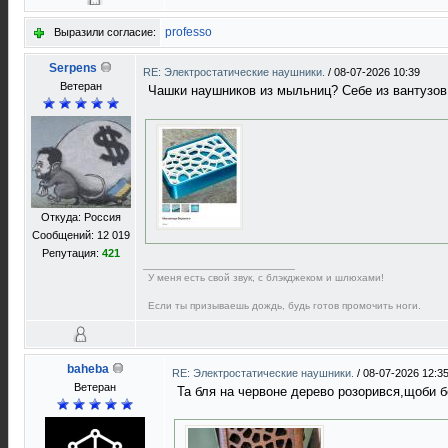
professo
Выразили согласие:
Serpens
RE: Электростатические наушники.
/
08-07-2026 10:39
Ветеран
Чашки наушников из мыльниц? Себе из вантузо
Откуда: Россия
Сообщений: 12 019
Репутация:
421
У меня есть свой звук, с блэкджеком и шлюхами!
Если ты призываешь дождь, будь готов промочить ноги.
baheba
RE: Электростатические наушники.
/
08-07-2026 12:3
Ветеран
Та бля на червоне дерево розорився,щоби 