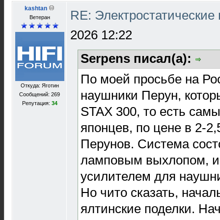
kashtan
RE: Электростатические
Ветеран
2026 12:22
Serpens писал(а):
По моей просьбе на Ро
Откуда: Яготин
наушники Перун, котор
Сообщений: 269
Репутация:
34
STAX 300, то есть са
японцев, по цене в 2-2
Перунов. Система сост
ламповым выхлопом, 
усилителем для наушни
Но чито сказать, нача
ялтинские поделки. Нач