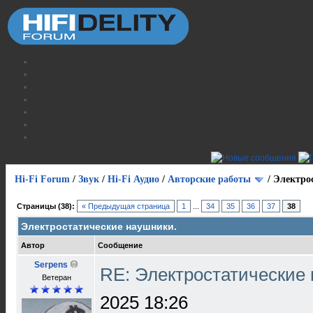
Hi-Fi Forum
/
Звук
/
Hi-Fi Аудио
/
Авторские работы
/
Электро
Страницы (38):
« Предыдущая страница
1
...
34
35
36
37
38
Электростатические наушники.
Автор
Сообщение
Serpens
RE: Электростатические
Ветеран
2025 18:26