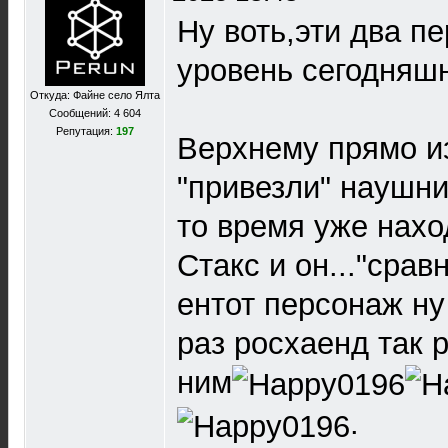
Ну воть,эти два п
уровень сегодняш
Откуда: Файне село Ялта
Сообщений: 4 604
Репутация:
197
Верхнему прямо и
"привезли" наушни
то время уже нах
Стакс и он..."срав
ентот персонаж ну
раз росхаенд так 
ним
.