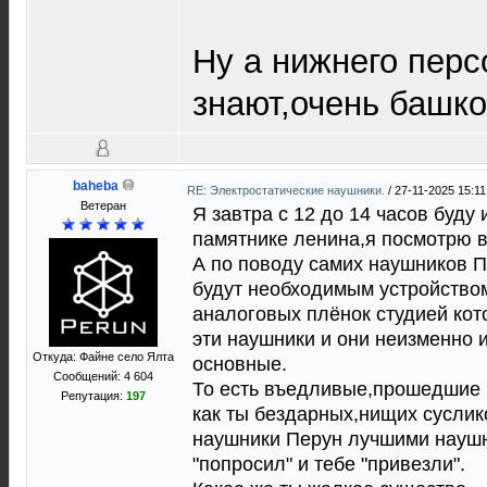
Ну а нижнего перс
знают,очень башко
baheba
RE: Электростатические наушники.
/
27-11-2025 15:11
Ветеран
Я завтра с 12 до 14 часов буду 
памятнике ленина,я посмотрю в 
А по поводу самих наушников П
будут необходимым устройство
аналоговых плёнок студией кот
эти наушники и они неизменно и
Откуда: Файне село Ялта
основные.
Сообщений: 4 604
То есть въедливые,прошедшие 
Репутация:
197
как ты бездарных,нищих суслик
наушники Перун лучшими наушн
"попросил" и тебе "привезли".