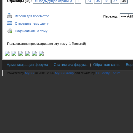
Страницы (38):
« Предыдущая страница
1
...
34
35
36
37
38
Версия для просмотра
Переход:
Отправить тему другу
Подписаться на тему
Пользователи просматривают эту тему: 1 Гость(ей)
Администрация форума
Статистика форума
Обратная связь
Вер
|
|
|
Powered by
MyBB
, © 2001-2026
MyBB Group
and rewrite by
Hi Fidelity Forum