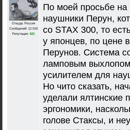
По моей просьбе на
наушники Перун, ко
Откуда: Россия
со STAX 300, то ес
Сообщений: 12 019
Репутация:
421
у японцев, по цене 
Перунов. Система с
ламповым выхлопом
усилителем для нау
Но чито сказать, на
уделали ялтинские п
эргономики, насколь
голове Стаксы, и не