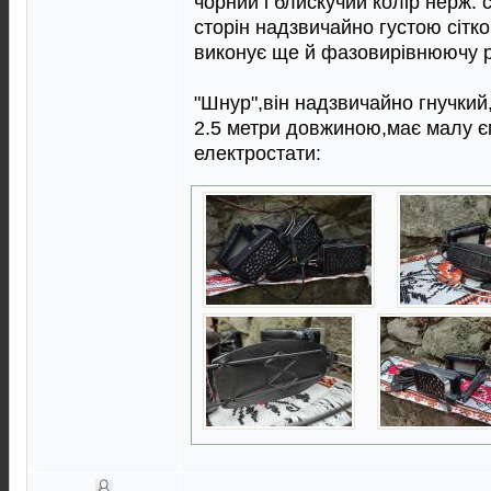
чорний i блискучий колiр нерж. 
сторiн надзвичайно густою сiткою
виконує ще й фазовирiвнюючу 
"Шнур",вiн надзвичайно гнучкий,
2.5 метри довжиною,має малу є
електростати: