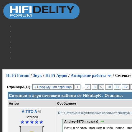
Hi-Fi Forum
/
Звук
/
Hi-Fi Аудио
/
Авторские работы
/
Сетевые 
Страницы (12):
« Предыдущая страница
1
...
7
8
9
10
11
12
Сетевые и акустические кабели от NikolayK . Отзывы.
Автор
Сообщение
A-TITO-A
RE: Сетевые и акустические кабели от NikolayK
Ветеран
Andrey-1973 писал(а):
Вот и я об этом, пальцем в небо . попал - пов