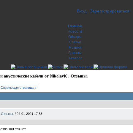
Вход
Зарегистрироваться
Главная
Новости
Обзоры
Статьи
Музыка
Бренды
Каталог
и акустические кабели от NikolayK . Отзывы.
Следующая страница »
 . Отзывы.
/
04-01-2021 17:33
езло, нет так нет.