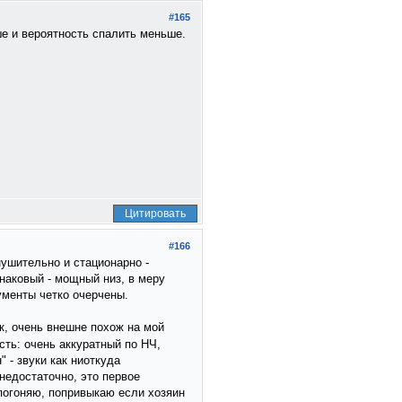
#165
ше и вероятность спалить меньше.
Цитировать
#166
нушительно и стационарно -
инаковый - мощный низ, в меру
ументы четко очерчены.
ек, очень внешне похож на мой
сть: очень аккуратный по НЧ,
 - звуки как ниоткуда
недостаточно, это первое
 погоняю, попривыкаю если хозяин