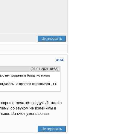
Цитировать
#164
(04-01-2021 18:58)
а с не прогретым была, но много
тдавать на прогрев не решился , т к
, хорошо лечатся раздутый, плохо
блемы со звуком не излечимы в
еньше. За счет уменьшения
Цитировать