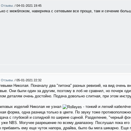
 . Отзывы.
/
04-01-2021 19:45
ько с межблоком, наверняка с сетевыми все проще, там и сечение боль
 . Отзывы.
/
05-01-2021 22:32
евыми Николая. Поначалу два "питона" разных ревизий, на вид очень в
вые. Они были один за другим, поэтому в лоб не сравнил, но почерк од
лом деталям очень достойно. Подача довольно слитная, при этом инстр
 силовых изделий Николая не узнал
- тонкий и легкий кабелёч
ская форма, одна разница только в цвете. По звуку тоже противоположно
дача с глубокой и солидной по ширине сценой. Разделение, "черный фон"
 уже NBS. Могучее разрешение по всему диапазону. Послушал пока его 
бы прибавить ему еще чуток напора, драйва, было бы мега шикарно. Еще