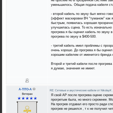
не броские но в прозрачной системе з
уменьшилось. Общая подача кабеля ста
- второй кабель по звуку был мягко го
(эффект маскировки ВЧ "туманом" как 
быстрым, появилась хорошая прозрачнос
улучшилась сцена. То есть изначально 
прогрева я бы оценил кабель по звуку в
прогрева по звуку в $400-500.
- третий кабель имел проблемы с прозр
очень хорошо. До прогрева я бы оценил 
хорошим кабелем от именитого бренда с
Второй и третий кабели после прогрева
я думаю, значения не имеет.
A-TITO-A
RE: Сетевые и акустические кабели от NikolayK
Ветеран
Я свой АР после прогрева оценю скромн
прогретым была, но много скромнее. Мож
На прогрев отдавал его просто ради сп
прогрев не решился , т к не получил чет