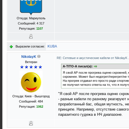
Откуда: Мариуполь
Сообщений: 4 317
Репутация:
1107
KUBA
Выразили согласие:
NikolayK
RE: Сетевые и акустические кабели от NikolayK
Ветеран
A-TITO-A писал(а):
Я свой АР после прогрева оценю скромней, 
скромнее. Может был недогрет/перегрет/не та
На прогрев отдавал его просто ради спортив
не получил четкого ответа на то, что я получ
"Я свой АР после прогрева оценю скром
Откуда: Киев - Вышгород
- разные кабели по разному реагируют 
Сообщений: 484
проработанный бас, общая мутность, не
Репутация:
1062
принципе. Например, отсутствие самого
паразитного гудежа в НЧ диапазоне.