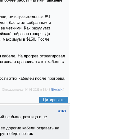
али более рассыпчатыми, цыканье
зоне, не выразительные ВЧ
лся, бас стал собранным и
ее четкими. Как результат
йзаж", образно говоря. До
), максимум в $150. После
 кабеле. На прогрев отреагировал
рогрева я сравнивал этот кабель с
ости этих кабелей после прогрева,
(Отредактировал 04-01-2021 в 18:48
NikolayK
.)
Цитировать
#163
й не было, разница с не
лее дорогие кабели отдавать на
руг пойдет не так.