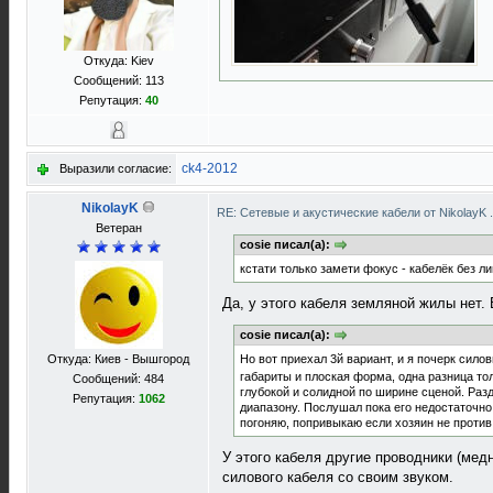
Откуда: Kiev
Сообщений: 113
Репутация:
40
ck4-2012
Выразили согласие:
NikolayK
RE: Сетевые и акустические кабели от NikolayK
Ветеран
cosie писал(а):
кстати только замети фокус - кабелёк без л
Да, у этого кабеля земляной жилы нет.
cosie писал(а):
Откуда: Киев - Вышгород
Но вот приехал 3й вариант, и я почерк сило
габариты и плоская форма, одна разница тол
Сообщений: 484
глубокой и солидной по ширине сценой. Раз
Репутация:
1062
диапазону. Послушал пока его недостаточно,
погоняю, попривыкаю если хозяин не против
У этого кабеля другие проводники (мед
силового кабеля со своим звуком.