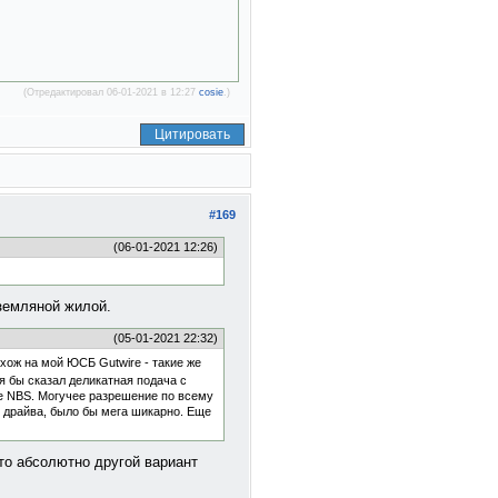
(Отредактировал 06-01-2021 в 12:27
cosie
.)
Цитировать
#169
(06-01-2021 12:26)
 земляной жилой.
(05-01-2021 22:32)
охож на мой ЮСБ Gutwire - такие же
я бы сказал деликатная подача с
же NBS. Могучее разрешение по всему
, драйва, было бы мега шикарно. Еще
это абсолютно другой вариант