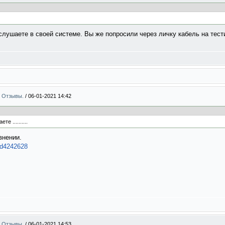
ослушаете в своей системе. Вы же попросили через личку кабель на тест
 . Отзывы.
/
06-01-2021 14:42
 ..........
внении.
pid4242628
 . Отзывы.
/
06-01-2021 14:53