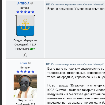
A-TITO-A
RE: Сетевые и акустические кабели от NikolayK
Ветеран
Вполне возможно. У меня был опыт тол
Откуда: Мариуполь
Сообщений: 4 317
Репутация:
1107
cosie
RE: Сетевые и акустические кабели от NikolayK
Ветеран
Было дело потихоньку знакомился с сет
толстенькие, тяжеленькие, неповоротли
телесная средина, хорошо по ВЧ и в це
Но вот приехал 3й вариант, и я почерк
ЮСБ Gutwire - такие же габариты и пло
воздушная и я бы сказал деликатная по
появляются, этот момент напомнил мне
Откуда: Kiev
впечатление так сказать, но вот если 
Сообщений: 113