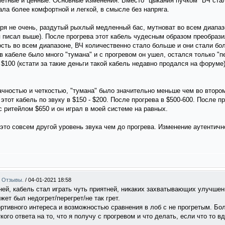
аметные и ценные. Основные изменения: Вместо "цыкания пучком" ВЧ ст
ла более комфортной и легкой, в смысле без напряга.
воря не очень, раздутый рыхлый медленный бас, мутноват во всем диапа
я писал выше). После прогрева этот кабель чудесным образом преобрази
ть во всем диапазоне, ВЧ количественно стало больше и они стали бол
в кабеле было много "тумана" и с прогревом он ушел, остался только "пе
 $100 (кстати за такие деньги такой кабель недавно продался на форуме
ачностью и четкостью, "тумана" было значительно меньше чем во втором
этот кабель по звуку в $150 - $200. После прогрева в $500-600. После п
 ритейлом $650 и он играл в моей системе на равных.
 это совсем другой уровень звука чем до прогрева. Изменение аутентичн
 . Отзывы.
/
04-01-2021 18:58
ей, кабель стал играть чуть приятней, никаких захватывающих улучшени
ет был недогрет/перегрет/не так грет.
ортивного интереса и возможностью сравнения в лоб с не прогретым. Бо
кого ответа на то, что я получу с прогревом и что делать, если что то вд