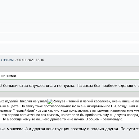
 . Отзывы.
/
06-01-2021 13:16
инии земли.
 В большинстве случаев она и не нужна. На заказ без проблем сделаю с
вых изделий Николая не узнал
- тонкий и легкий кабелёчек, очень внешне п
ько в цвете. По звуку тоже противоположность: очень аккуратный по НЧ, воздушная и 
деление, "черный фон" - звуки как ниоткуда появляются, этот момент напомнил мне у
 это первое впечатление так сказать, но вот если бы прибавить ему еще чуток напора
. Ну а вообще кому-то лишнего драйва то и не нужно. В общем - рекомендую.
ные моножилы) и другая конструкция поэтому и подача другая. По сути 