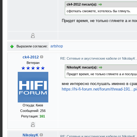
ck4-2012 писал(а):
сфоткать сможете, хотелось бы глянуть.
Придет время, не только глянете а и п
artshop
Выразили согласие:
ck4-2012
RE: Сетевые и акустические кабели от NikolayK
Ветеран
NikolayK писал(а):
Придет время, не только глянете а и послушаете
мне интересно послушать именно в сра
https://hi-fi-forum.net/forum/thread-191...
Откуда: Киев
Сообщений: 256
Репутация:
161
NikolayK
RE: Сетевые и акустические кабели от NikolayK