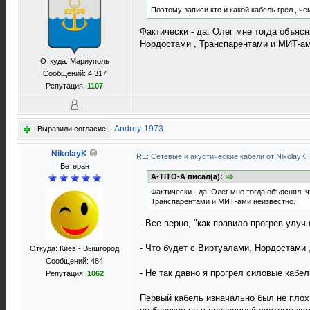
Поэтому записи кто и какой кабель грел , че
Фактически - да. Олег мне тогда объясн
Нордостами , Транспарентами и МИТ-ам
Откуда: Мариуполь
Сообщений: 4 317
Репутация:
1107
Andrey-1973
Выразили согласие:
NikolayK
RE: Сетевые и акустические кабели от NikolayK
Ветеран
A-TITO-A писал(а):
Фактически - да. Олег мне тогда объяснял, 
Транспарентами и МИТ-ами неизвестно.
- Все верно, "как правило прогрев улучш
- Что будет с Виртуалами, Нордостами 
Откуда: Киев - Вышгород
Сообщений: 484
- Не так давно я прогрел силовые кабел
Репутация:
1062
Первый кабель изначально был не плох.