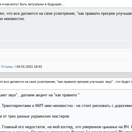
м и как,могут быть актуальны в будущем....
ял, что все делается на свое усмотрение, "как правило прогрев улучшает
и неизвестно.
 . Отзывы.
/
04-01-2021 18:43
что все делается на свое усмотрение, "как правило прогрев улучшает звук" , что будет
ает звук" , делаем акцент на "как правило "
, Транспарентами и МИТ-ами неизвестно - не стоит рисковать с дорогим
и от трех разных украинских мастеров:
 Главный его недостаток, на мой взгляд, это умеренное цыканье на ВЧ.