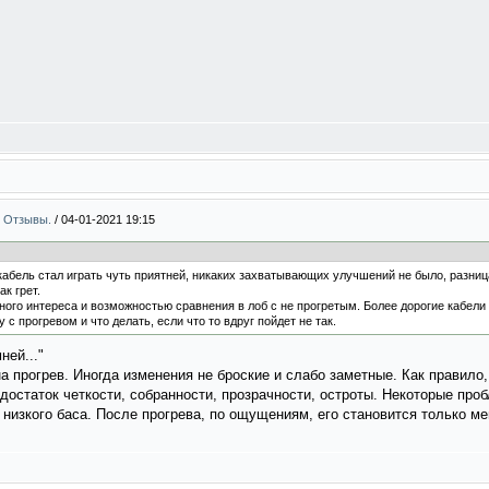
 . Отзывы.
/
04-01-2021 19:15
кабель стал играть чуть приятней, никаких захватывающих улучшений не было, разниц
к грет.
ного интереса и возможностью сравнения в лоб с не прогретым. Более дорогие кабели о
у с прогревом и что делать, если что то вдруг пойдет не так.
ней..."
на прогрев. Иногда изменения не броские и слабо заметные. Как правило
достаток четкости, собранности, прозрачности, остроты. Некоторые про
 низкого баса. После прогрева, по ощущениям, его становится только м