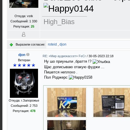
Откуда: vstk
High_Bias
Сообщений: 1 330
Репутация:
25
roteid
,
djon
Выразили согласие:
djon
RE: «Мир аудиокассет» FeCr
/
30-05-2023 22:18
Ветеран
Ну шо приуныли ,браття !?
Щас дописываю отакую фуджи ...
Пишется неплохо .
Пол Роджерс
Откуда: г.Запорожье
Сообщений: 2 753
Репутация:
478