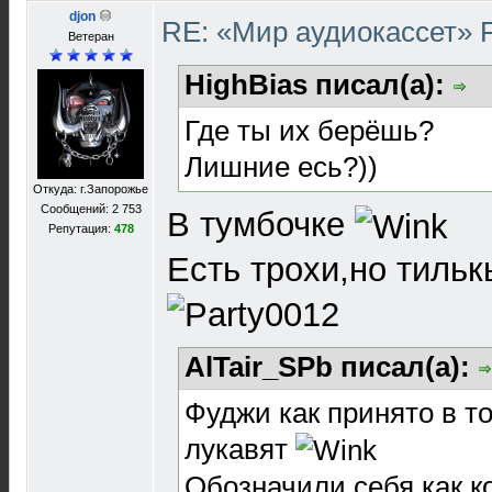
djon
RE: «Мир аудиокассет» 
Ветеран
HighBias писал(а):
Где ты их берёшь?
Лишние есь?))
Откуда: г.Запорожье
Сообщений: 2 753
В тумбочке
Репутация:
478
Есть трохи,но тиль
AlTair_SPb писал(а):
Фуджи как принято в т
лукавят
Обозначили себя как к