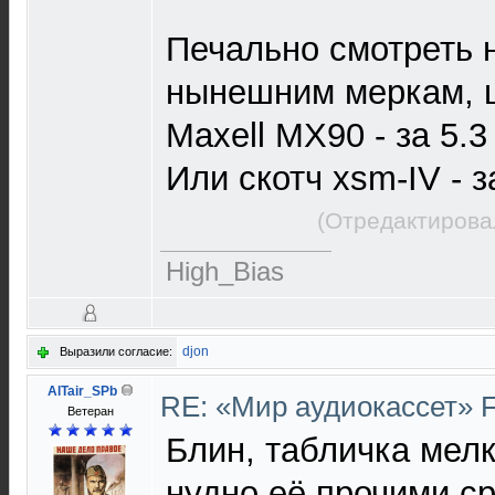
Печально смотреть 
нынешним меркам, ц
Maxell MX90 - за 5.3
Или скотч xsm-IV - з
(Отредактирова
High_Bias
djon
Выразили согласие:
AlTair_SPb
RE: «Мир аудиокассет» 
Ветеран
Блин, табличка мел
нудно её прочими с