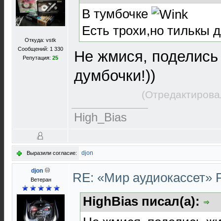
В тумбочке
Есть трохи,но тилькы д
Откуда: vstk
Сообщений: 1 330
Не жмися, поделись
Репутация:
25
думбочки!))
(Отредактирова
High_Bias
djon
Выразили согласие:
djon
RE: «Мир аудиокассет» 
Ветеран
HighBias писал(а):