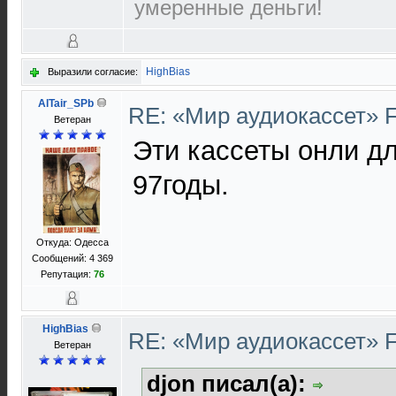
умеренные деньги!
HighBias
Выразили согласие:
AlTair_SPb
RE: «Мир аудиокассет» 
Ветеран
Эти кассеты онли дл
97годы.
Откуда: Одесса
Сообщений: 4 369
Репутация:
76
HighBias
RE: «Мир аудиокассет» 
Ветеран
djon писал(а):