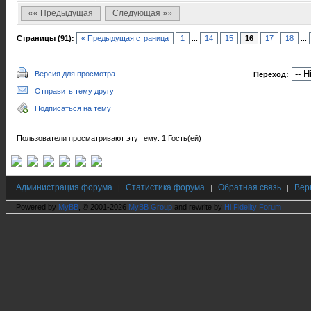
«« Предыдущая
Следующая »»
Страницы (91):
« Предыдущая страница
1
...
14
15
16
17
18
...
Версия для просмотра
Переход:
Отправить тему другу
Подписаться на тему
Пользователи просматривают эту тему: 1 Гость(ей)
Администрация форума
Статистика форума
Обратная связь
Вер
|
|
|
Powered by
MyBB
, © 2001-2026
MyBB Group
and rewrite by
Hi Fidelity Forum