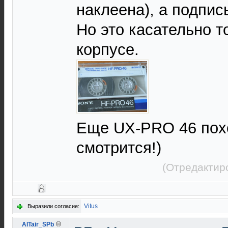
наклеена), а подпис
Но это касательно т
корпусе.
Еще UX-PRO 46 похо
смотрится!)
(Отредактир
Vitus
Выразили согласие:
AlTair_SPb