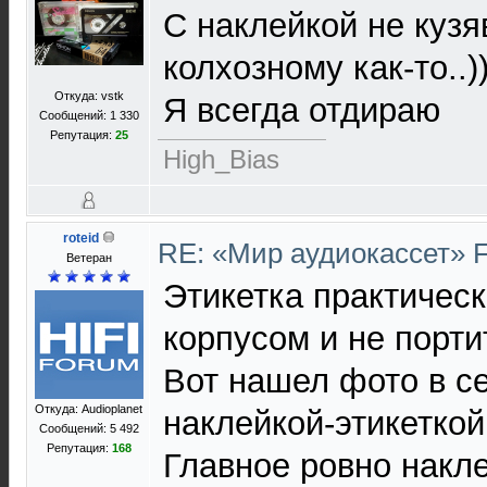
С наклейкой не кузя
колхозному как-то..)
Откуда: vstk
Я всегда отдираю
Сообщений: 1 330
Репутация:
25
High_Bias
roteid
RE: «Мир аудиокассет» 
Ветеран
Этикетка практическ
корпусом и не порти
Вот нашел фото в се
Откуда: Audioplanet
наклейкой-этикеткой
Сообщений: 5 492
Репутация:
168
Главное ровно накле