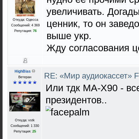
увеличивать. Догады
Откуда: Одесса
ценник, то он завед
Сообщений: 4 369
Репутация:
76
выше укр.
Жду согласования це
HighBias
RE: «Мир аудиокассет» 
Ветеран
Или тдк МА-Х90 - вс
президентов..
Откуда: vstk
Сообщений: 1 330
Репутация:
25