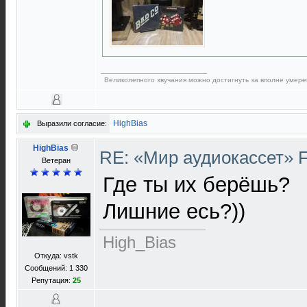
Великолепного звучания можно достигнуть за вполне умере
HighBias
Выразили согласие:
HighBias
RE: «Мир аудиокассет» 
Ветеран
Где ты их берёшь?
Лишние есь?))
High_Bias
Откуда: vstk
Сообщений: 1 330
Репутация:
25