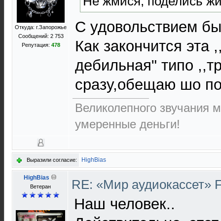
Не жмися, поделись жи
С удовольствием бы 
Откуда: г.Запорожье
Сообщений: 2 753
Как закончится эта 
Репутация:
478
дебильная" типо ,,т
сразу,обещаю шо п
Великолепного звучания м
умеренные деньги!
HighBias
Выразили согласие:
HighBias
RE: «Мир аудиокассет» 
Ветеран
Наш человек..