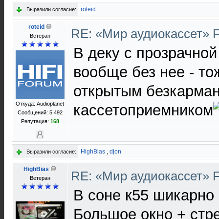
roteid
Выразили согласие:
roteid
RE: «Мир аудиокассет» 
Ветеран
В деку с прозрачной
вообще без нее - то
открытым безкарма
Откуда: Audioplanet
кассетоприемником
Сообщений: 5 492
Репутация:
168
HighBias
,
djon
Выразили согласие:
HighBias
RE: «Мир аудиокассет» 
Ветеран
В соне к55 шикарно
Большое окно + стр