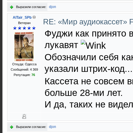
djon
Выразили согласие:
AlTair_SPb
RE: «Мир аудиокассет» 
Ветеран
Фуджи как принято 
лукавят
Обозначили себя ка
Откуда: Одесса
указали штрих-код.
Сообщений: 4 369
Репутация:
76
Кассета не совсем в
больше 28-ми лет.
И да, таких не видел
djon
Выразили согласие: