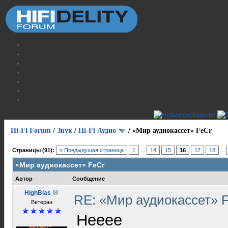
Hi-Fi Forum
/
Звук
/
Hi-Fi Аудио
/
«Мир аудиокассет» FeCr
Страницы (91):
« Предыдущая страница
1
...
14
15
16
17
18
...
«Мир аудиокассет» FeCr
Автор
Сообщение
HighBias
RE: «Мир аудиокассет» 
Ветеран
Нееее