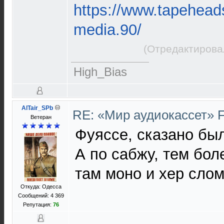
https://www.tapeheads
media.90/
(Отредактирова
High_Bias
AlTair_SPb
RE: «Мир аудиокассет» 
Ветеран
Фуяссе, сказано был
А по сабжу, тем бол
там моно и хер сло
Откуда: Одесса
Сообщений: 4 369
Репутация:
76