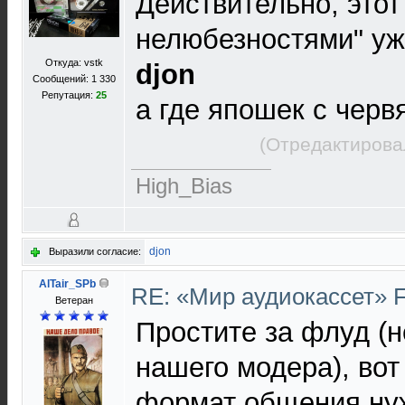
Действительно, этот
нелюбезностями" уже
Откуда: vstk
djon
Сообщений: 1 330
Репутация:
25
а где япошек с чер
(Отредактирова
High_Bias
djon
Выразили согласие:
AlTair_SPb
RE: «Мир аудиокассет» 
Ветеран
Простите за флуд (не
нашего модера), вот
формат общения нуж