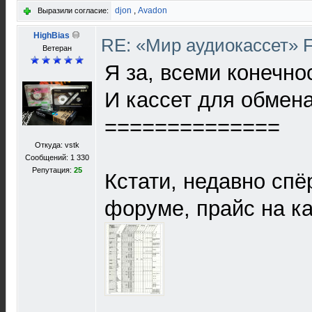
djon
,
Avadon
Выразили согласие:
HighBias
RE: «Мир аудиокассет» 
Ветеран
Я за, всеми конечно
И кассет для обмена
==============
Откуда: vstk
Сообщений: 1 330
Репутация:
25
Кстати, недавно спё
форуме, прайс на ка