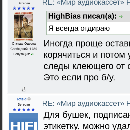
RE: «Мир аудиокассет» 
Ветеран
HighBias писал(а):
Я всегда отдираю
Иногда проще остави
Откуда: Одесса
Сообщений: 4 369
корячиться и потом 
Репутация:
76
следы клеющего от с
Это если про б/у.
roteid
RE: «Мир аудиокассет» 
Ветеран
Для бушек, подпис
этикетку, можно уд