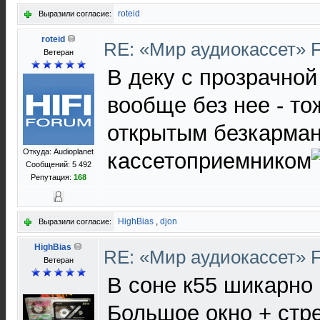
roteid
Выразили согласие:
roteid
RE: «Мир аудиокассет» 
Ветеран
В деку с прозрачной
вообще без нее - то
открытым безкарма
Откуда: Audioplanet
кассетоприемником
Сообщений: 5 492
Репутация:
168
HighBias
,
djon
Выразили согласие:
HighBias
RE: «Мир аудиокассет» 
Ветеран
В соне к55 шикарно
Большое окно + стр