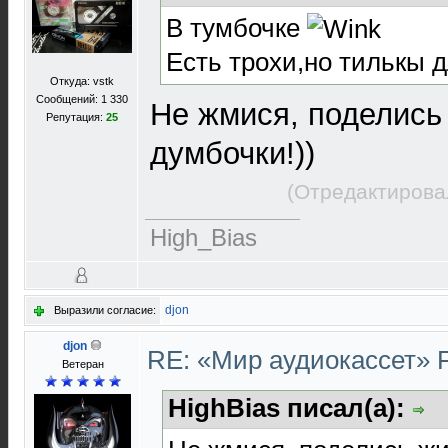
В тумбочке
Есть трохи,но тилькы д
Откуда: vstk
Сообщений: 1 330
Не жмися, поделись
Репутация:
25
думбочки!))
(Отредактирова
High_Bias
djon
Выразили согласие:
djon
RE: «Мир аудиокассет» 
Ветеран
HighBias писал(а):