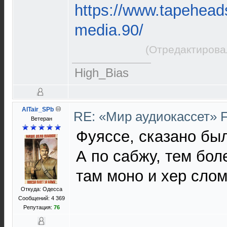
https://www.tapeheads
media.90/
(Отредактирова
High_Bias
AlTair_SPb
RE: «Мир аудиокассет» 
Ветеран
Фуяссе, сказано был
А по сабжу, тем бол
там моно и хер сло
Откуда: Одесса
Сообщений: 4 369
Репутация:
76