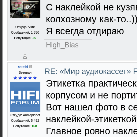
С наклейкой не кузя
колхозному как-то..)
Откуда: vstk
Я всегда отдираю
Сообщений: 1 330
Репутация:
25
High_Bias
roteid
RE: «Мир аудиокассет» 
Ветеран
Этикетка практическ
корпусом и не порти
Вот нашел фото в се
Откуда: Audioplanet
наклейкой-этикеткой
Сообщений: 5 492
Репутация:
168
Главное ровно накле