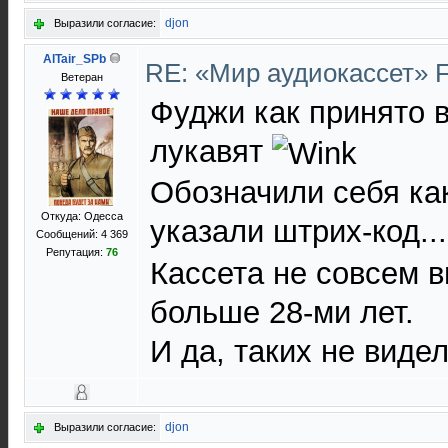
djon
Выразили согласие:
AlTair_SPb
RE: «Мир аудиокассет» 
Ветеран
Фуджи как принято 
лукавят
Обозначили себя ка
Откуда: Одесса
указали штрих-код.
Сообщений: 4 369
Репутация:
76
Кассета не совсем в
больше 28-ми лет.
И да, таких не видел
djon
Выразили согласие: