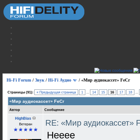
Hi-Fi Forum
/
Звук
/
Hi-Fi Аудио
/
«Мир аудиокассет» FeCr
Страницы (91):
« Предыдущая страница
1
...
14
15
16
17
18
...
«Мир аудиокассет» FeCr
Автор
Сообщение
HighBias
RE: «Мир аудиокассет» 
Ветеран
Нееее