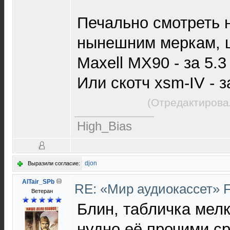
Печально смотреть 
нынешним меркам, ц
Maxell MX90 - за 5.3
Или скотч xsm-IV - з
(Отредактирова
High_Bias
djon
Выразили согласие:
AlTair_SPb
RE: «Мир аудиокассет» 
Ветеран
Блин, табличка мел
нудно её прочими с