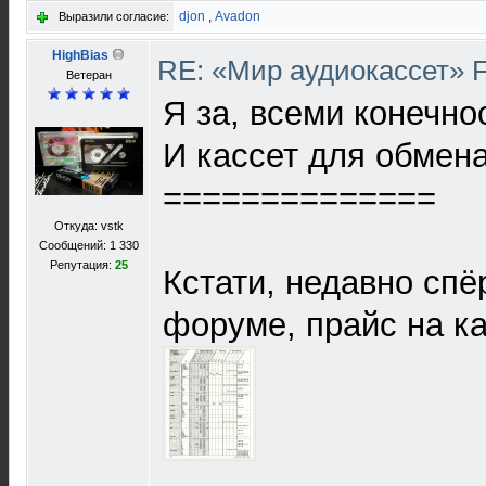
djon
,
Avadon
Выразили согласие:
HighBias
RE: «Мир аудиокассет» 
Ветеран
Я за, всеми конечно
И кассет для обмена
==============
Откуда: vstk
Сообщений: 1 330
Репутация:
25
Кстати, недавно спё
форуме, прайс на ка