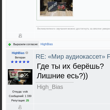
Великолепного звучания можно достигнуть за вполне умере
HighBias
Выразили согласие:
HighBias
RE: «Мир аудиокассет» 
Ветеран
Где ты их берёшь?
Лишние есь?))
High_Bias
Откуда: vstk
Сообщений: 1 330
Репутация:
25