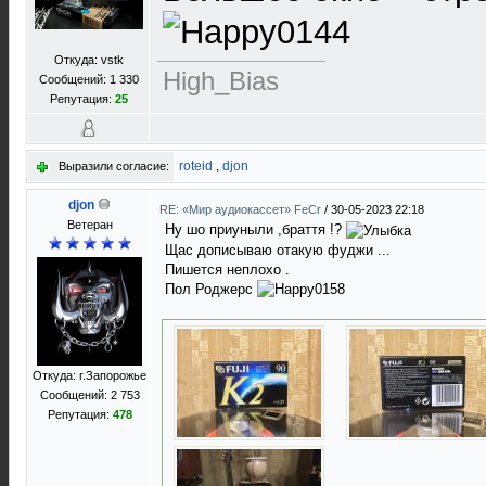
Откуда: vstk
High_Bias
Сообщений: 1 330
Репутация:
25
roteid
,
djon
Выразили согласие:
djon
RE: «Мир аудиокассет» FeCr
/
30-05-2023 22:18
Ветеран
Ну шо приуныли ,браття !?
Щас дописываю отакую фуджи ...
Пишется неплохо .
Пол Роджерс
Откуда: г.Запорожье
Сообщений: 2 753
Репутация:
478