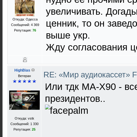
увеличивать. Догады
Откуда: Одесса
ценник, то он завед
Сообщений: 4 369
Репутация:
76
выше укр.
Жду согласования це
HighBias
RE: «Мир аудиокассет» 
Ветеран
Или тдк МА-Х90 - вс
президентов..
Откуда: vstk
Сообщений: 1 330
Репутация:
25