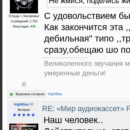
Не жмися, поделись жи
С удовольствием бы 
Откуда: г.Запорожье
Сообщений: 2 753
Как закончится эта 
Репутация:
478
дебильная" типо ,,т
сразу,обещаю шо п
Великолепного звучания м
умеренные деньги!
HighBias
Выразили согласие:
HighBias
RE: «Мир аудиокассет» 
Ветеран
Наш человек..