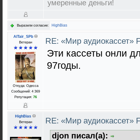
умеренные деньги!
HighBias
Выразили согласие:
AlTair_SPb
RE: «Мир аудиокассет» 
Ветеран
Эти кассеты онли дл
97годы.
Откуда: Одесса
Сообщений: 4 369
Репутация:
76
HighBias
RE: «Мир аудиокассет» 
Ветеран
djon писал(а):