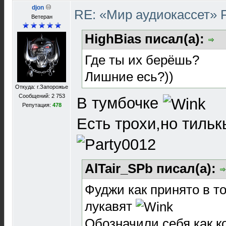
djon
RE: «Мир аудиокассет» 
Ветеран
HighBias писал(а):
Где ты их берёшь?
Лишние есь?))
Откуда: г.Запорожье
Сообщений: 2 753
В тумбочке
Репутация:
478
Есть трохи,но тиль
AlTair_SPb писал(а):
Фуджи как принято в т
лукавят
Обозначили себя как к