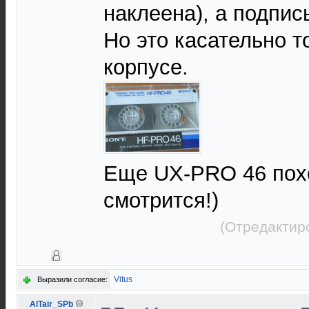
наклеена), а подпис
Но это касательно т
корпусе.
Еще UX-PRO 46 похо
смотрится!)
(Отредактир
Vitus
Выразили согласие:
AlTair_SPb