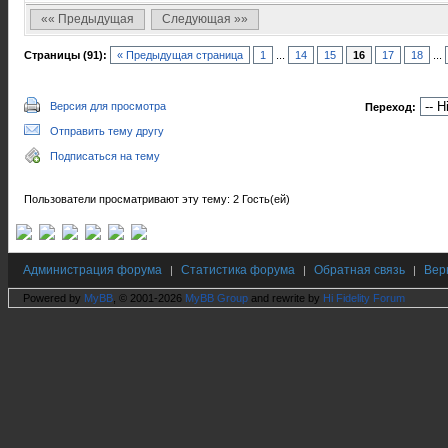
«« Предыдущая
Следующая »»
Страницы (91):
« Предыдущая страница
1
...
14
15
16
17
18
...
Версия для просмотра
Переход:
Отправить тему другу
Подписаться на тему
Пользователи просматривают эту тему: 2 Гость(ей)
Администрация форума
Статистика форума
Обратная связь
Вер
|
|
|
Powered by
MyBB
, © 2001-2026
MyBB Group
and rewrite by
Hi Fidelity Forum