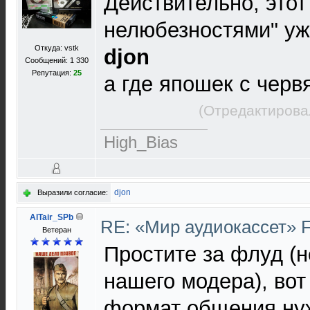
Действительно, этот
нелюбезностями" уже
Откуда: vstk
djon
Сообщений: 1 330
Репутация:
25
а где япошек с чер
(Отредактирова
High_Bias
djon
Выразили согласие:
AlTair_SPb
RE: «Мир аудиокассет» 
Ветеран
Простите за флуд (не
нашего модера), вот
формат общения нуж