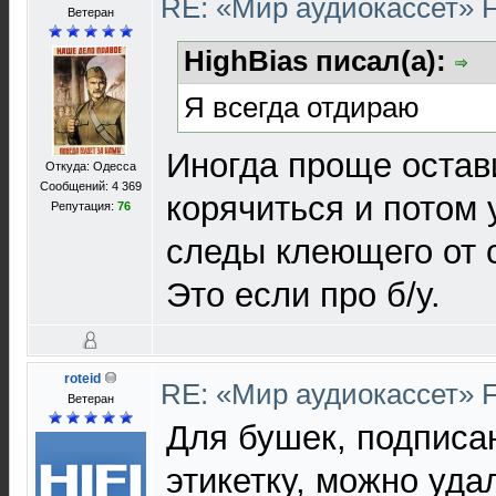
RE: «Мир аудиокассет» 
Ветеран
HighBias писал(а):
Я всегда отдираю
Иногда проще остави
Откуда: Одесса
Сообщений: 4 369
корячиться и потом 
Репутация:
76
следы клеющего от с
Это если про б/у.
roteid
RE: «Мир аудиокассет» 
Ветеран
Для бушек, подпис
этикетку, можно уд