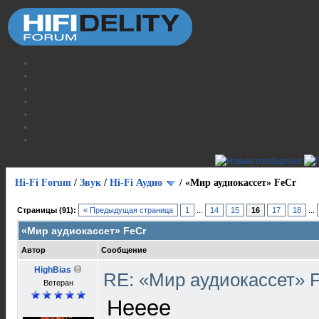
Hi-Fi Forum
/
Звук
/
Hi-Fi Аудио
/
«Мир аудиокассет» FeCr
Страницы (91):
« Предыдущая страница
1
...
14
15
16
17
18
...
«Мир аудиокассет» FeCr
Автор
Сообщение
HighBias
RE: «Мир аудиокассет» 
Ветеран
Нееее