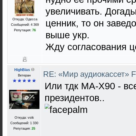
увеличивать. Догады
Откуда: Одесса
ценник, то он завед
Сообщений: 4 369
Репутация:
76
выше укр.
Жду согласования це
HighBias
RE: «Мир аудиокассет» 
Ветеран
Или тдк МА-Х90 - вс
президентов..
Откуда: vstk
Сообщений: 1 330
Репутация:
25