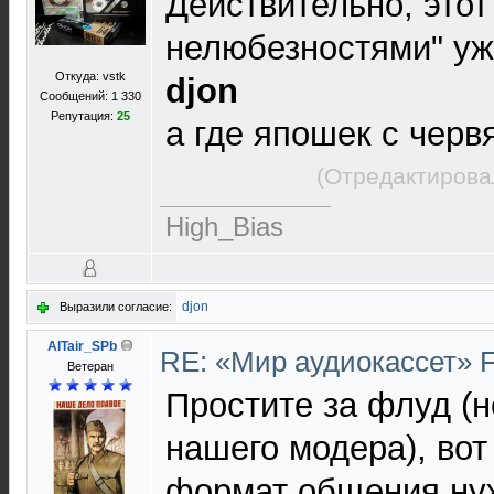
Действительно, этот
нелюбезностями" уже
Откуда: vstk
djon
Сообщений: 1 330
Репутация:
25
а где япошек с чер
(Отредактирова
High_Bias
djon
Выразили согласие:
AlTair_SPb
RE: «Мир аудиокассет» 
Ветеран
Простите за флуд (не
нашего модера), вот
формат общения нуж