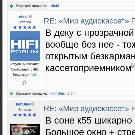
roteid
Выразили согласие:
roteid
RE: «Мир аудиокассет» 
Ветеран
В деку с прозрачной
вообще без нее - то
открытым безкарма
Откуда: Audioplanet
кассетоприемником
Сообщений: 5 492
Репутация:
168
HighBias
,
djon
Выразили согласие:
HighBias
RE: «Мир аудиокассет» 
Ветеран
В соне к55 шикарно
Большое окно + стр