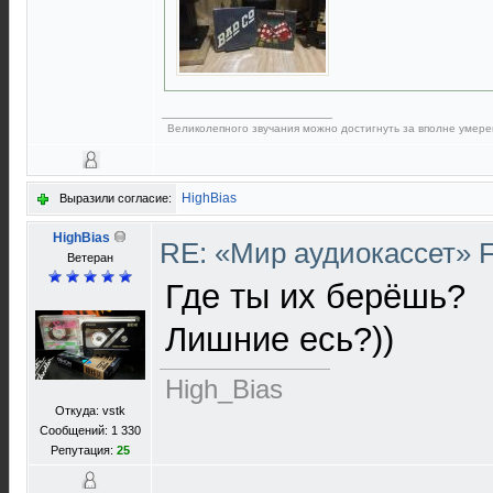
Великолепного звучания можно достигнуть за вполне умере
HighBias
Выразили согласие:
HighBias
RE: «Мир аудиокассет» 
Ветеран
Где ты их берёшь?
Лишние есь?))
High_Bias
Откуда: vstk
Сообщений: 1 330
Репутация:
25