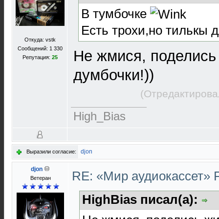
В тумбочке
Есть трохи,но тилькы д
Откуда: vstk
Сообщений: 1 330
Не жмися, поделись
Репутация:
25
думбочки!))
(Отредактирова
High_Bias
djon
Выразили согласие:
djon
RE: «Мир аудиокассет» 
Ветеран
HighBias писал(а):