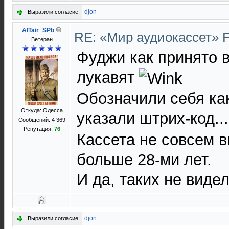
djon
Выразили согласие:
AlTair_SPb
RE: «Мир аудиокассет» 
Ветеран
Фуджи как принято 
лукавят
Обозначили себя ка
Откуда: Одесса
указали штрих-код.
Сообщений: 4 369
Репутация:
76
Кассета не совсем в
больше 28-ми лет.
И да, таких не видел
djon
Выразили согласие: