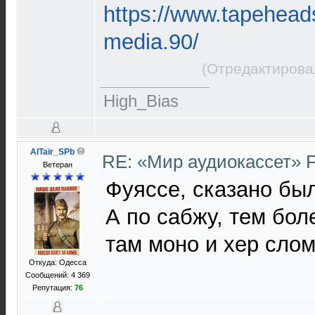
https://www.tapeheads
media.90/
(Отредактирова
High_Bias
AlTair_SPb
RE: «Мир аудиокассет» 
Ветеран
Фуяссе, сказано был
А по сабжу, тем бол
там моно и хер сло
Откуда: Одесса
Сообщений: 4 369
Репутация:
76