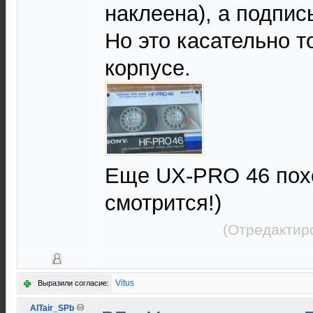
наклеена), а подпис
Но это касательно т
корпусе.
Еще UX-PRO 46 похо
смотрится!)
(Отредактир
Vitus
Выразили согласие:
AlTair_SPb