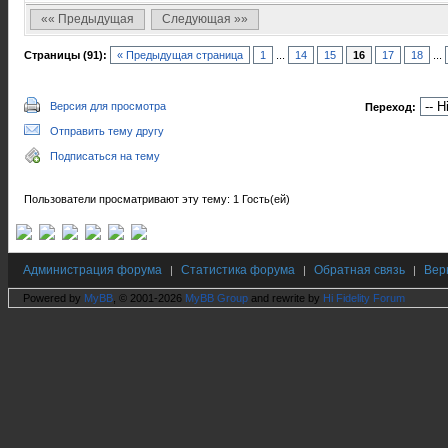
«« Предыдущая
Следующая »»
Страницы (91):
« Предыдущая страница
1
...
14
15
16
17
18
...
Версия для просмотра
Переход:
Отправить тему другу
Подписаться на тему
Пользователи просматривают эту тему: 1 Гость(ей)
Администрация форума
Статистика форума
Обратная связь
Вер
|
|
|
Powered by
MyBB
, © 2001-2026
MyBB Group
and rewrite by
Hi Fidelity Forum