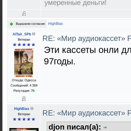
умеренные деньги!
HighBias
Выразили согласие:
AlTair_SPb
RE: «Мир аудиокассет» 
Ветеран
Эти кассеты онли дл
97годы.
Откуда: Одесса
Сообщений: 4 369
Репутация:
76
HighBias
RE: «Мир аудиокассет» 
Ветеран
djon писал(а):