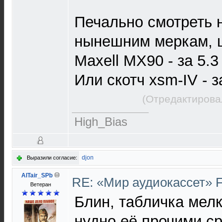
Печально смотреть 
нынешним меркам, ц
Maxell MX90 - за 5.3
Или скотч xsm-IV - з
(Отредактирова
High_Bias
djon
Выразили согласие:
AlTair_SPb
RE: «Мир аудиокассет» 
Ветеран
Блин, табличка мел
нудно её прочими с