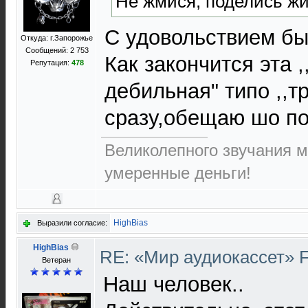
Не жмися, поделись жи
С удовольствием бы 
Откуда: г.Запорожье
Сообщений: 2 753
Как закончится эта 
Репутация:
478
дебильная" типо ,,т
сразу,обещаю шо п
Великолепного звучания м
умеренные деньги!
HighBias
Выразили согласие:
HighBias
RE: «Мир аудиокассет» 
Ветеран
Наш человек..