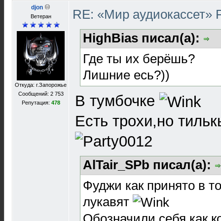
djon
RE: «Мир аудиокассет» 
Ветеран
HighBias писал(а):
Где ты их берёшь?
Лишние есь?))
Откуда: г.Запорожье
Сообщений: 2 753
В тумбочке
Репутация:
478
Есть трохи,но тиль
AlTair_SPb писал(а):
Фуджи как принято в т
лукавят
Обозначили себя как к