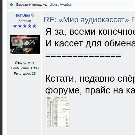
djon
,
Avadon
Выразили согласие:
HighBias
RE: «Мир аудиокассет» 
Ветеран
Я за, всеми конечно
И кассет для обмена
==============
Откуда: vstk
Сообщений: 1 330
Репутация:
25
Кстати, недавно спё
форуме, прайс на ка