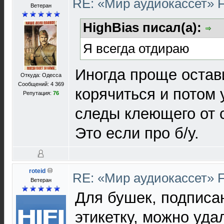
RE: «Мир аудиокассет» 
Ветеран
HighBias писал(а):
Я всегда отдираю
Иногда проще остави
Откуда: Одесса
Сообщений: 4 369
корячиться и потом 
Репутация:
76
следы клеющего от с
Это если про б/у.
roteid
RE: «Мир аудиокассет» 
Ветеран
Для бушек, подпис
этикетку, можно уд