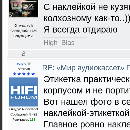
С наклейкой не кузя
колхозному как-то..)
Откуда: vstk
Я всегда отдираю
Сообщений: 1 330
Репутация:
25
High_Bias
roteid
RE: «Мир аудиокассет» 
Ветеран
Этикетка практическ
корпусом и не порти
Вот нашел фото в се
Откуда: Audioplanet
наклейкой-этикеткой
Сообщений: 5 492
Репутация:
168
Главное ровно накле