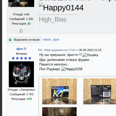
Откуда: vstk
High_Bias
Сообщений: 1 330
Репутация:
25
roteid
,
djon
Выразили согласие:
djon
RE: «Мир аудиокассет» FeCr
/
30-05-2023 22:18
Ветеран
Ну шо приуныли ,браття !?
Щас дописываю отакую фуджи ...
Пишется неплохо .
Пол Роджерс
Откуда: г.Запорожье
Сообщений: 2 753
Репутация:
478