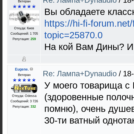
Re: Лампа+Dynaudio
/
18
Ветеран
Вы обладаете класс
https://hi-fi-forum.ne
Откуда: Киев
topic=25870.0
Сообщений: 1 705
Репутация:
259
На кой Вам Дины? И
Eugene.
Re: Лампа+Dynaudio
/
18
Ветеран
У моего товарища с 
(здоровенные полочн
Откуда: Odessa
Сообщений: 3 726
помню), очень душе
Репутация:
332
30-ти ватный однота