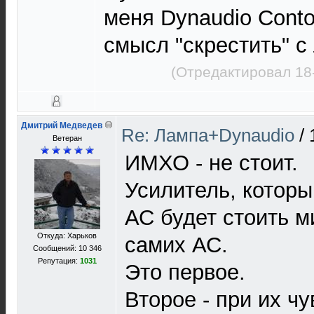
меня Dynaudio Conto
смысл "скрестить" с
(Отредактировал 18
Дмитрий Медведев
Re: Лампа+Dynaudio
/
Ветеран
ИМХО - не стоит.
Усилитель, котор
АС будет стоить м
Откуда: Харьков
самих АС.
Сообщений: 10 346
Репутация:
1031
Это первое.
Второе - при их ч