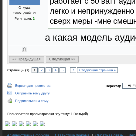
работает с 50 ватт ауд
Откуда:
легко и непринужденно
Сообщений: 79
сверх меры -мне смеш
Репутация:
2
а какая модель ауд
«« Предыдущая
Следующая »»
Страницы (7):
1
2
3
4
5
...
7
Следующая страница »
Версия для просмотра
Переход:
Отправить тему другу
Подписаться на тему
Пользователи просматривают эту тему: 1 Гость(ей)
Администрация форума
Статистика форума
Обратная связь
Вер
|
|
|