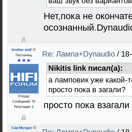
ваш звук без варианто
Нет,пока не окончат
осознанный.Dynaudio
brother wolf
Re: Лампа+Dynaudio
/
18
Постоялец
Nikitis link писал(а):
а ламповик уже какой-
просто пока в загали?
Откуда:
Сообщений: 79
просто пока взагали
Репутация:
2
Cap Morgan