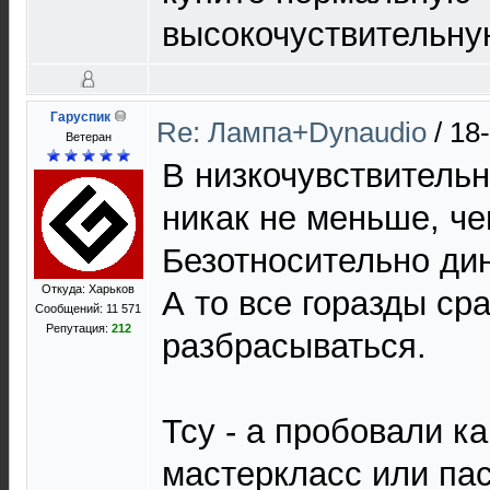
высокочуствительную
Гаруспик
Re: Лампа+Dynaudio
/
18
Ветеран
В низкочувствительн
никак не меньше, че
Безотносительно дин
Откуда: Харьков
А то все горазды ср
Сообщений: 11 571
Репутация:
212
разбрасываться.
Тсу - а пробовали к
мастеркласс или па