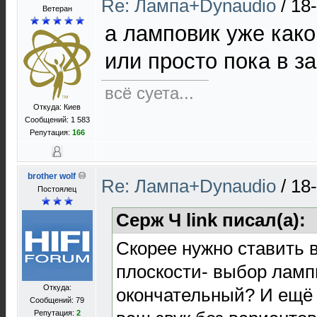
Re: Лампа+Dynaudio
/
18
Ветеран
а ламповик уже како
или просто пока в з
всё суета...
Откуда: Киев
Сообщений: 1 583
Репутация:
166
brother wolf
Re: Лампа+Dynaudio
/
18
Постоялец
Серж Ч link писал(а):
Скорее нужно ставить в
плоскости- выбор ламп
Откуда:
окончательный? И ещё 
Сообщений: 79
Репутация:
2