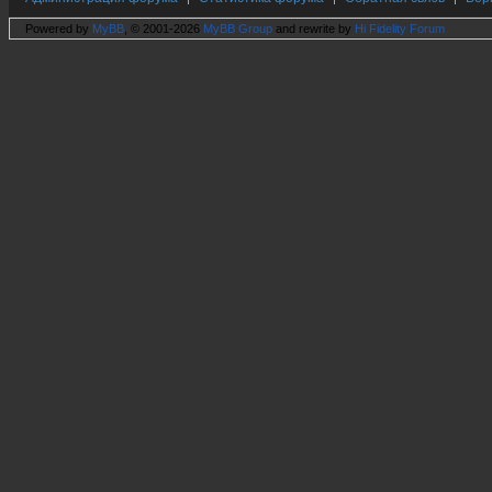
Powered by
MyBB
, © 2001-2026
MyBB Group
and rewrite by
Hi Fidelity Forum