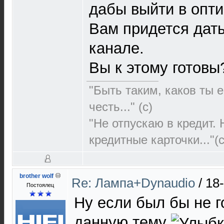
дабы выйти в опт
Вам придется дать
канале.
Вы к этому готовы
"Быть таким, каков ты е
честь..." (c)
"Не отпускаю в кредит.
кредитные карточки..."(с
brother wolf
Re: Лампа+Dynaudio
/
18
Постоялец
Ну если был бы не г
данную тему