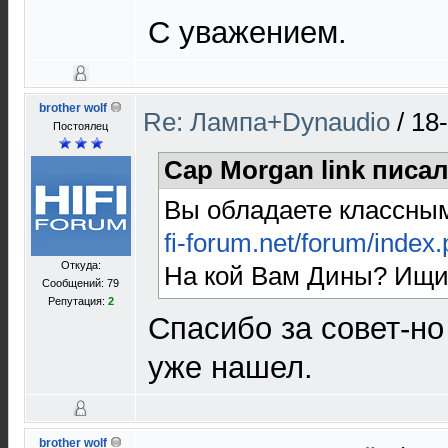
С уважением.
brother wolf
Re: Лампа+Dynaudio
/
18
Постоялец
Cap Morgan link писал
Вы обладаете классны
fi-forum.net/forum/index
Откуда:
На кой Вам Дины? Ищи
Сообщений: 79
Репутация:
2
Спасибо за совет-но
уже нашел.
brother wolf