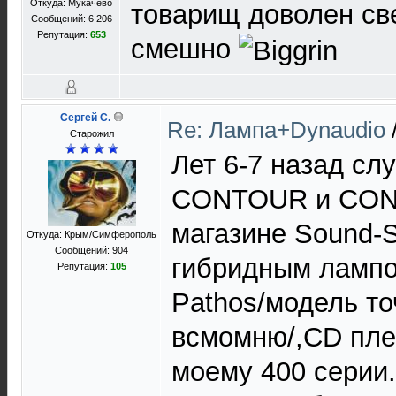
Откуда: Мукачево
товарищ доволен св
Сообщений: 6 206
Репутация:
653
смешно
Сергей C.
Re: Лампа+Dynaudio
Старожил
Лет 6-7 назад с
CONTOUR и CON
магазине Sound-S
Откуда: Крым/Симферополь
Сообщений: 904
гибридным ламп
Репутация:
105
Pathos/модель то
всмомню/,CD пле
моему 400 серии