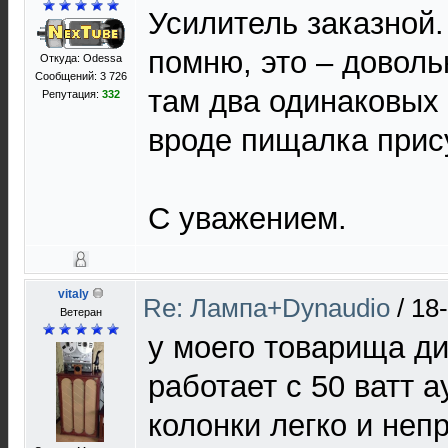
Усилитель заказной.
помню, это – доволь
Откуда: Odessa
Сообщений: 3 726
там два одинаковых 
Репутация:
332
вроде пищалка прису
С уважением.
vitaly
Re: Лампа+Dynaudio
/
18
Ветеран
у моего товарища ди
работает с 50 ватт 
колонки легко и неп