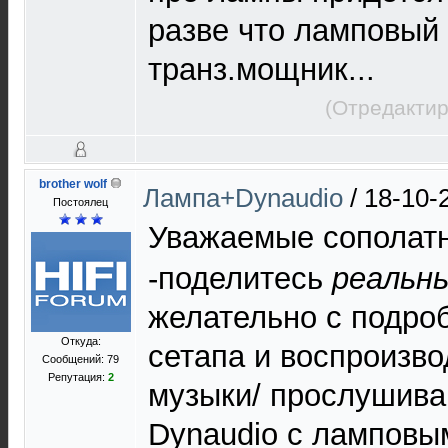
разве что ламповый
транз.мощник...
(Отредактир
brother wolf
Лампа+Dynaudio
/
18-10-
Постоялец
Уважаемые сополат
-поделитесь
реальн
желательно с подро
Откуда:
сетапа и воспроизв
Сообщений: 79
Репутация:
2
музыки/ прослушива
Dynaudio c ламповы