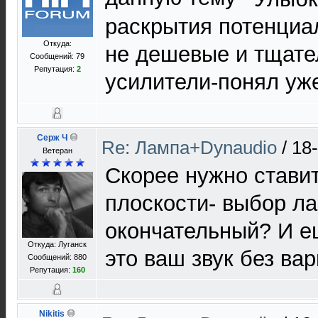
раскрытия потенциа
Откуда:
не дешевые и тщате
Сообщений: 79
Репутация:
2
усилители-понял уж
Серж Ч
Re: Лампа+Dynaudio
/
18
Ветеран
Скорее нужно ставит
плоскости- выбор л
окончательный? И е
Откуда: Луганск
это ваш звук без ва
Сообщений: 880
Репутация:
160
Nikitis