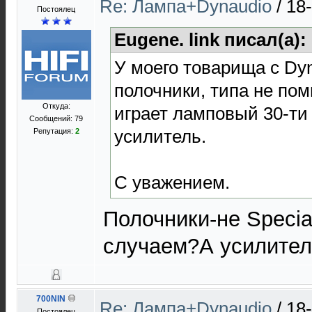
Re: Лампа+Dynaudio
/
18
Постоялец
Eugene. link писал(а):
У моего товарища с Dy
полочники, типа не по
Откуда:
играет ламповый 30-ти
Сообщений: 79
усилитель.
Репутация:
2
С уважением.
Полочники-не Specia
случаем?А усилител
700NIN
Re: Лампа+Dynaudio
/
18
Постоялец