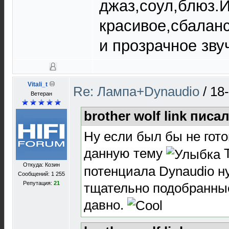
джаз,соул,блюз.
красивое,сбалан
и прозрачное зву
Vitali_t
Re: Лампа+Dynaudio
/
18
Ветеран
brother wolf link писал
Ну если был бы не гото
данную тему
Т
Откуда: Козин
потенциала Dynaudio 
Сообщений: 1 255
Репутация:
21
тщательно подобранны
давно.