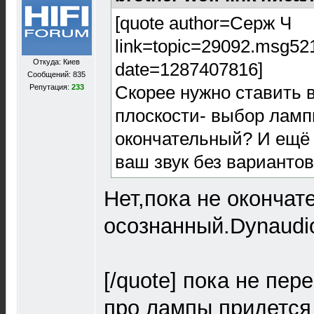
[quote author=Серж Ч
link=topic=29092.msg5
Откуда: Киев
date=1287407816]
Сообщений: 835
Скорее нужно ставить в
Репутация:
233
плоскости- выбор ламп
окончательный? И ещё 
ваш звук без варианто
Нет,пока не окончат
осознанный.Dynaudio
[/quote] пока не пер
про лампы придется з