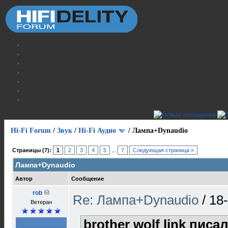
Hi-Fi Forum
/
Звук
/
Hi-Fi Аудио
/
Лампа+Dynaudio
Страницы (7):
1
2
3
4
5
...
7
Следующая страница »
Лампа+Dynaudio
Автор
Сообщение
rob
Re: Лампа+Dynaudio
/
18
Ветеран
brother wolf link писал