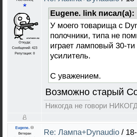
Eugene. link писал(а):
У моего товарища с Dy
полочники, типа не по
Откуда:
играет ламповый 30-ти
Сообщений: 423
усилитель.
Репутация:
0
С уважением.
Возможно старый Co
Никогда не говори НИКОГ
Eugene.
Re: Лампа+Dynaudio
/
18
Ветеран