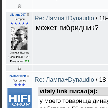
diletant-007
Re: Лампа+Dynaudio
/
18
Ветеран
может гибридник?
Откуда: Волинь
Сообщений: 1 281
Репутация:
213
brother wolf
Re: Лампа+Dynaudio
/
18
Постоялец
vitaly link писал(а):
у моего товарища динау