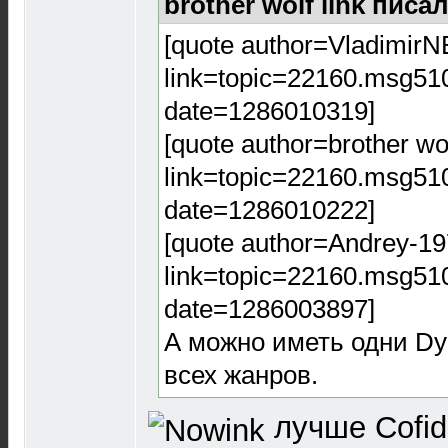
brother wolf link писал
[quote author=VladimirN
link=topic=22160.msg5
date=1286010319]
[quote author=brother wo
link=topic=22160.msg5
date=1286010222]
[quote author=Andrey-1
link=topic=22160.msg5
date=1286003897]
А можно иметь одни D
всех жанров.
лучше Cofid