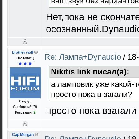
ваш звук без варианто
Нет,пока не окончат
осознанный.Dynaudio
brother wolf
Re: Лампа+Dynaudio
/
18
Постоялец
Nikitis link писал(а):
а ламповик уже какой-
просто пока в загали?
Откуда:
Сообщений: 79
просто пока взагали
Репутация:
2
Cap Morgan