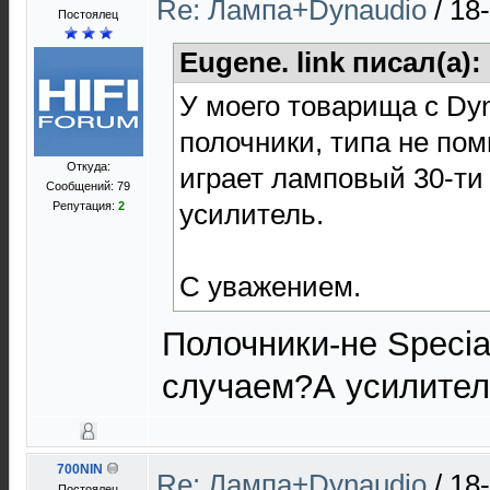
Re: Лампа+Dynaudio
/
18
Постоялец
Eugene. link писал(а):
У моего товарища с Dy
полочники, типа не по
Откуда:
играет ламповый 30-ти
Сообщений: 79
усилитель.
Репутация:
2
С уважением.
Полочники-не Specia
случаем?А усилител
700NIN
Re: Лампа+Dynaudio
/
18
Постоялец