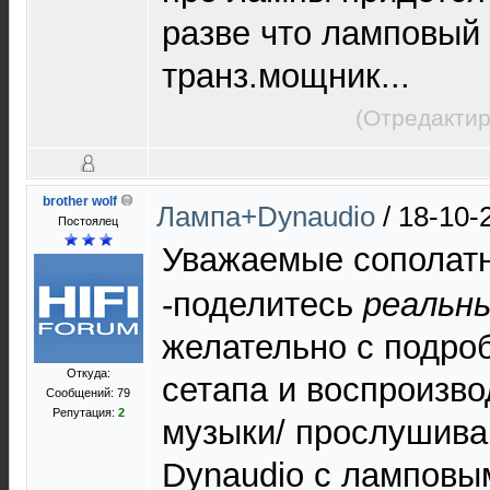
разве что ламповый
транз.мощник...
(Отредактир
brother wolf
Лампа+Dynaudio
/
18-10-
Постоялец
Уважаемые сополат
-поделитесь
реальн
желательно с подро
Откуда:
сетапа и воспроизв
Сообщений: 79
Репутация:
2
музыки/ прослушива
Dynaudio c ламповы