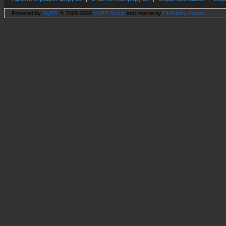
Powered by
MyBB
, © 2001-2026
MyBB Group
and rewrite by
Hi Fidelity Forum