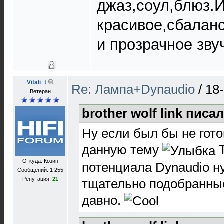
джаз,соул,блюз.
красивое,сбалан
и прозрачное зву
Vitali_t
Re: Лампа+Dynaudio
/
18
Ветеран
brother wolf link писал
Ну если был бы не гото
данную тему
Т
Откуда: Козин
потенциала Dynaudio 
Сообщений: 1 255
Репутация:
21
тщательно подобранны
давно.