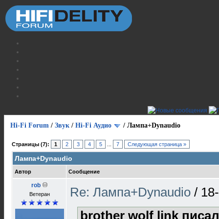
Hi-Fi Forum
/
Звук
/
Hi-Fi Аудио
/
Лампа+Dynaudio
Страницы (7):
1
2
3
4
5
...
7
Следующая страница »
Лампа+Dynaudio
Автор
Сообщение
rob
Re: Лампа+Dynaudio
/
18
Ветеран
brother wolf link писал