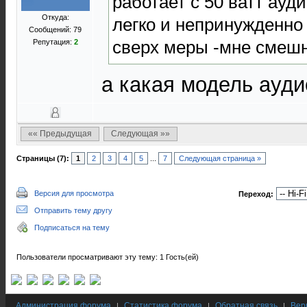
работает с 50 ватт ауд
Откуда:
легко и непринужденно
Сообщений: 79
сверх меры -мне смеш
Репутация:
2
а какая модель ауд
«« Предыдущая
Следующая »»
Страницы (7):
1
2
3
4
5
...
7
Следующая страница »
Версия для просмотра
Переход:
Отправить тему другу
Подписаться на тему
Пользователи просматривают эту тему: 1 Гость(ей)
Администрация форума
Статистика форума
Обратная связь
Вер
|
|
|