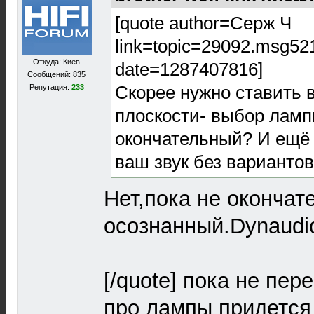
[quote author=Серж Ч
link=topic=29092.msg5
Откуда: Киев
date=1287407816]
Сообщений: 835
Скорее нужно ставить в
Репутация:
233
плоскости- выбор ламп
окончательный? И ещё 
ваш звук без варианто
Нет,пока не окончат
осознанный.Dynaudio
[/quote] пока не пер
про лампы придется з