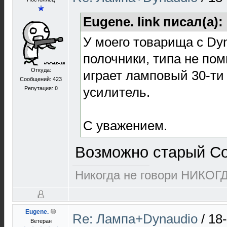
Eugene. link писал(а):
У моего товарища с Dy
полочники, типа не по
Откуда:
играет ламповый 30-ти
Сообщений: 423
усилитель.
Репутация:
0
С уважением.
Возможно старый Co
Никогда не говори НИКОГ
Eugene.
Re: Лампа+Dynaudio
/
18
Ветеран