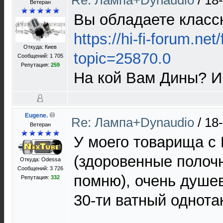
Re: Лампа+Dynaudio
/
18
Ветеран
Вы обладаете класс
https://hi-fi-forum.ne
Откуда: Киев
topic=25870.0
Сообщений: 1 705
Репутация:
259
На кой Вам Дины? И
Eugene.
Re: Лампа+Dynaudio
/
18
Ветеран
У моего товарища с 
(здоровенные полочн
Откуда: Odessa
Сообщений: 3 726
помню), очень душе
Репутация:
332
30-ти ватный однота