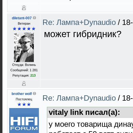
diletant-007
Re: Лампа+Dynaudio
/
18
Ветеран
может гибридник?
Откуда: Волинь
Сообщений: 1 281
Репутация:
213
brother wolf
Re: Лампа+Dynaudio
/
18
Постоялец
vitaly link писал(а):
у моего товарища динау