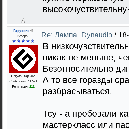
высокочуствительную
Гаруспик
Re: Лампа+Dynaudio
/
18
Ветеран
В низкочувствительн
никак не меньше, че
Безотносительно дин
Откуда: Харьков
А то все горазды ср
Сообщений: 11 571
Репутация:
212
разбрасываться.
Тсу - а пробовали к
мастеркласс или па