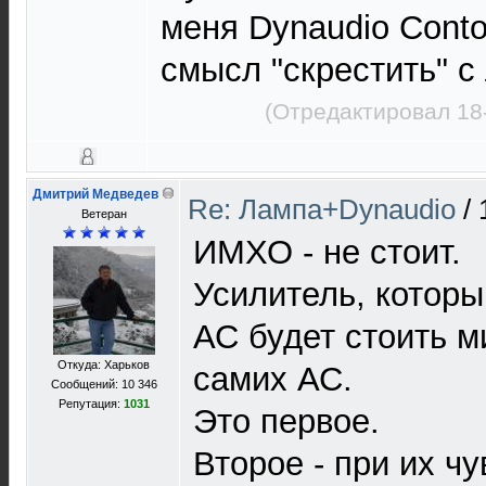
меня Dynaudio Conto
смысл "скрестить" с
(Отредактировал 18
Дмитрий Медведев
Re: Лампа+Dynaudio
/
Ветеран
ИМХО - не стоит.
Усилитель, котор
АС будет стоить м
Откуда: Харьков
самих АС.
Сообщений: 10 346
Репутация:
1031
Это первое.
Второе - при их ч