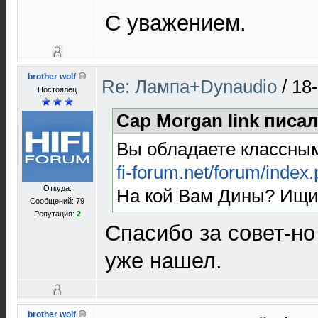
С уважением.
brother wolf
Re: Лампа+Dynaudio
/
18
Постоялец
Cap Morgan link писал
Вы обладаете классны
fi-forum.net/forum/index
Откуда:
На кой Вам Дины? Ищи
Сообщений: 79
Репутация:
2
Спасибо за совет-но
уже нашел.
brother wolf