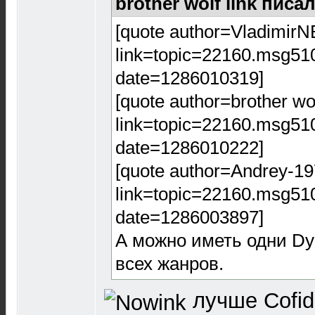
brother wolf link писал
[quote author=VladimirN
link=topic=22160.msg5
date=1286010319]
[quote author=brother wo
link=topic=22160.msg5
date=1286010222]
[quote author=Andrey-1
link=topic=22160.msg5
date=1286003897]
А можно иметь одни D
всех жанров.
лучше Cofid