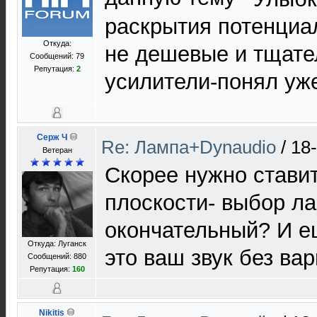
раскрытия потенциа
Откуда:
не дешевые и тщате
Сообщений: 79
Репутация:
2
усилители-понял уж
Серж Ч
Re: Лампа+Dynaudio
/
18
Ветеран
Скорее нужно ставит
плоскости- выбор л
окончательный? И е
Откуда: Луганск
это ваш звук без ва
Сообщений: 880
Репутация:
160
Nikitis