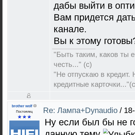
дабы выйти в опт
Вам придется дать
канале.
Вы к этому готовы
"Быть таким, каков ты е
честь..." (c)
"Не отпускаю в кредит.
кредитные карточки..."(с
brother wolf
Re: Лампа+Dynaudio
/
18
Постоялец
Ну если был бы не г
данную тему