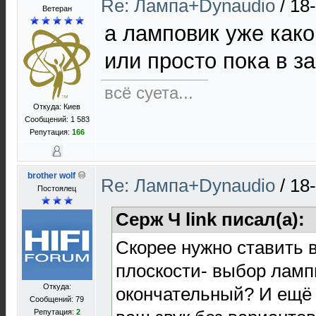
Re: Лампа+Dynaudio
/
18
Ветеран
а ламповик уже како
или просто пока в з
всё суета...
Откуда: Киев
Сообщений: 1 583
Репутация:
166
brother wolf
Re: Лампа+Dynaudio
/
18
Постоялец
Серж Ч link писал(а):
Скорее нужно ставить в
плоскости- выбор ламп
Откуда:
окончательный? И ещё 
Сообщений: 79
Репутация:
2