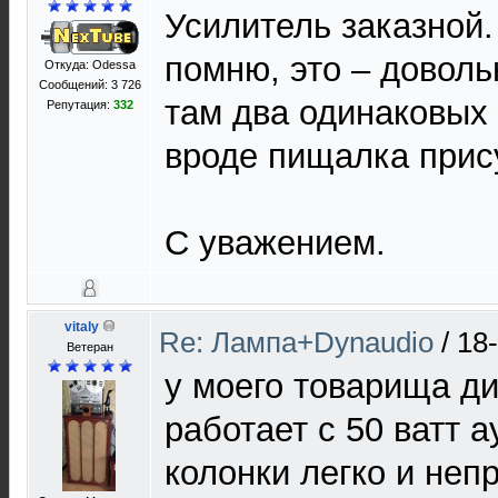
Усилитель заказной.
помню, это – доволь
Откуда: Odessa
Сообщений: 3 726
там два одинаковых 
Репутация:
332
вроде пищалка прису
С уважением.
vitaly
Re: Лампа+Dynaudio
/
18
Ветеран
у моего товарища ди
работает с 50 ватт 
колонки легко и неп