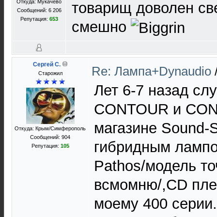
Откуда: Мукачево
товарищ доволен св
Сообщений: 6 206
Репутация:
653
смешно
Сергей C.
Re: Лампа+Dynaudio
Старожил
Лет 6-7 назад с
CONTOUR и CON
магазине Sound-S
Откуда: Крым/Симферополь
Сообщений: 904
гибридным ламп
Репутация:
105
Pathos/модель то
всмомню/,CD пле
моему 400 серии