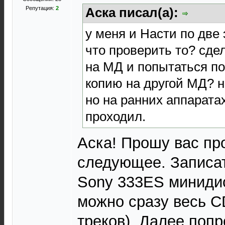
Репутация:
2
Аска писал(а):
у меня и Насти по две 
что проверить то? сде
на МД и попытаться по
копию на другой МД? н
но на ранних аппарата
проходил.
Аска! Прошу вас пр
следующее. Записат
Sony 333ES минидис
можно сразу весь C
треков). Далее попр