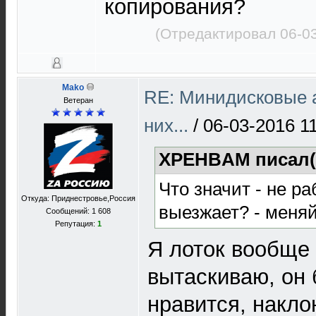
копирования?
(Отредактировал 06-03
Mako
RE: Минидисковые а
Ветеран
них...
/
06-03-2016 1
XPEHBAM писал(
Что значит - не ра
Откуда: Приднестровье,Россия
выезжает? - меняй
Сообщений: 1 608
Репутация:
1
Я лоток вообще
вытаскиваю, он 
нравится, накло