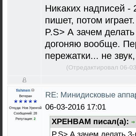
Никаких надписей - 
пишет, потом играет.
P.S> А зачем делать
догоняю вообще. Пе
пережатки... не звук,
(Отредактировал 06-03
fishmen
RE: Минидисковые аппара
Ветеран
06-03-2016 17:01
Откуда: Нов Уренгой
Сообщений: 28
Репутация:
2
XPEHBAM писал(а):
P.S> А зачем делать 3