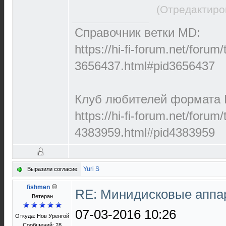
(Отредактиро
Справочник ветки MD:
https://hi-fi-forum.net/forum
3656437.html#pid3656437
Клуб любителей формата M
https://hi-fi-forum.net/forum
4383959.html#pid4383959
Yuri S
Выразили согласие:
fishmen
RE: Минидисковые аппара
Ветеран
07-03-2016 10:26
Откуда: Нов Уренгой
Сообщений: 28