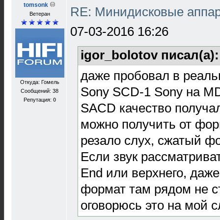
tomsonk
RE: Минидисковые аппара
Ветеран
07-03-2016 16:26
igor_bolotov писал(а)
даже пробовал в реаль
Откуда: Гомель
Sony SCD-1 Sony на M
Сообщений: 38
Репутация:
0
SACD качество получа
можно получить от фор
резало слух, сжатый фо
Если звук рассматриват
End или верхнего, даже
формат там рядом не с
оговорюсь это на мой с