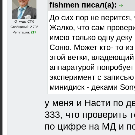
fishmen писал(а):
До сих пор не верится,
Откуда: СПб
Жалко, что сам провери
Сообщений: 2 703
Репутация:
217
имею только одну деку 
Соню. Может кто- то из
этой ветки, владеющи
аппаратурой попробует
эксперимент с записью
минидиск - деками Son
у меня и Насти по дв
333, что проверить 
по цифре на МД и п