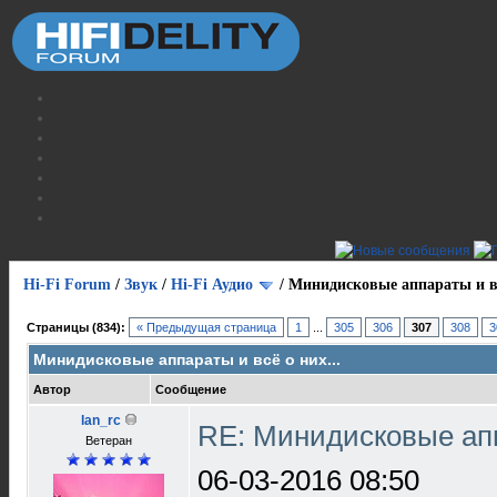
Hi-Fi Forum
/
Звук
/
Hi-Fi Аудио
/
Минидисковые аппараты и вс
Страницы (834):
« Предыдущая страница
1
...
305
306
307
308
3
Минидисковые аппараты и всё о них...
Автор
Сообщение
lan_rc
RE: Минидисковые апп
Ветеран
06-03-2016 08:50