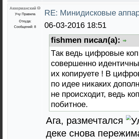
Аккерманский
RE: Минидисковые аппара
Учу Правила
Откуда:
06-03-2016 18:51
Сообщений: 8
fishmen писал(а):
Так ведь цифровые ко
совершенно идентичны 
их копируете ! В цифр
по идее никаких допол
не происходит, ведь ко
побитное.
Ага, размечтался
деке снова пережима