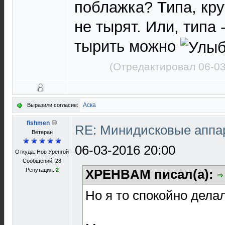
поблажка? Типа, кр
не тырят. Или, типа
тырить можно
(Отредактировал 06-03
Аска
Выразили согласие:
fishmen
RE: Минидисковые аппара
Ветеран
06-03-2016 20:00
Откуда: Нов Уренгой
Сообщений: 28
Репутация:
2
XPEHBAM писал(а):
Но я то спокойно делал