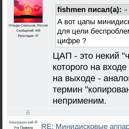
fishmen писал(а):
А вот цапы минидис
Откуда: Серпухов, Россия
для цели беспробле
Сообщений: 449
Репутация:
37
цифре ?
ЦАП - это некий "
которого на входе
на выходе - анало
термин "копирова
неприменим.
Аккерманский
RE: Минидисковые аппара
Учу Правила