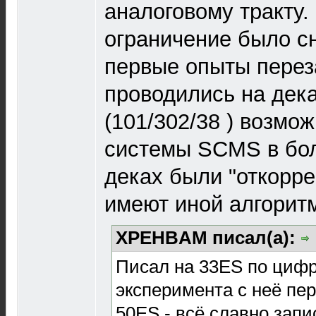
аналоговому тракту.
ограничение было сн
первые опыты перез
проводились на дека
(101/302/38 ) возмож
системы SCMS в бо
деках были "откорр
имеют иной алгорит
XPEHBAM писал(а):
Писал на 33ES по цифр
эксперимента с неё пе
50ES - всё славно запи