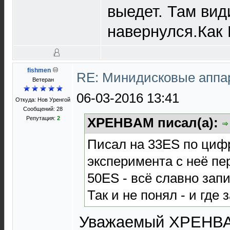
выедет. Там вид
навернулся.Как 
fishmen
RE: Минидисковые аппара
Ветеран
06-03-2016 13:41
Откуда: Нов Уренгой
Сообщений: 28
Репутация:
2
XPEHBAM писал(а):
Писал на 33ES по циф
эксперимента с неё п
50ES - всё славно зап
Так и не понял - и где
Уважаемый ХРЕНВАМ