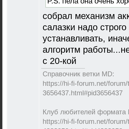
P.S. пела она очень хор
собрал механизм ак
салазки надо строго
устанавливать, ина
алгоритм работы...н
с 20-кой
Справочник ветки MD:
https://hi-fi-forum.net/forum
3656437.html#pid3656437
Клуб любителей формата M
https://hi-fi-forum.net/forum