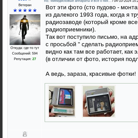
RE: Минидисковые аппараты и всё о них...
/
04-10-2024 15:
Ветеран
Вот эти фото (сто пудово - мон
из далекого 1993 года, когда я 
радиозаводе (который кроме все
радиоприемники).
Так вот поступило письмо, на ад
с просьбой " сделать радиоприе
Откуда: где-то тут
видно как там все работает, как
Сообщений: 594
(в отличии от фото, история под
Репутация:
27
А ведь, зараза, красивые фотки!