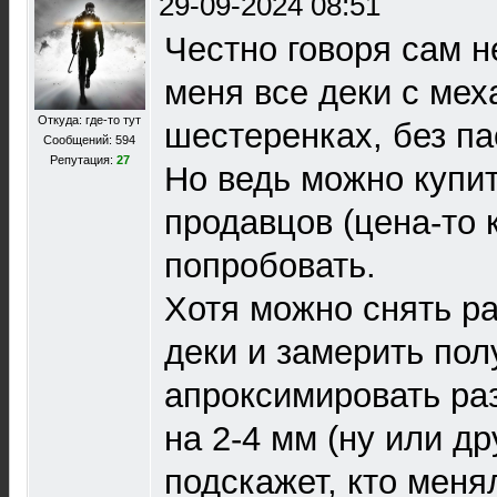
29-09-2024 08:51
Честно говоря сам н
меня все деки с мех
Откуда: где-то тут
шестеренках, без па
Сообщений: 594
Репутация:
27
Но ведь можно купит
продавцов (цена-то 
попробовать.
Хотя можно снять ра
деки и замерить пол
апроксимировать ра
на 2-4 мм (ну или д
подскажет, кто меня