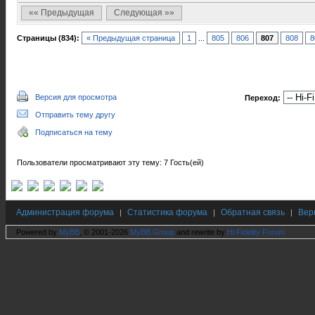
«« Предыдущая
Следующая »»
Страницы (834):
« Предыдущая страница
1
...
805
806
807
808
8
Версия для просмотра
Переход:
Отправить тему другу
Подписаться на тему
Пользователи просматривают эту тему: 7 Гость(ей)
Администрация форума
Статистика форума
Обратная связь
Вер
|
|
|
Powered by
MyBB
, © 2001-2026
MyBB Group
and rewrite by
Hi Fidelity Forum