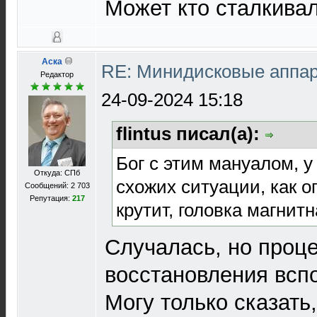
Может кто сталкива
Аска
RE: Минидисковые аппара
Редактор
24-09-2024 15:18
flintus писал(а):
Бог с этим мануалом, у
Откуда: СПб
схожих ситуации, как 
Сообщений: 2 703
Репутация:
217
крутит, головка магнит
Случалась, но проц
восстановления всп
Могу только сказать,