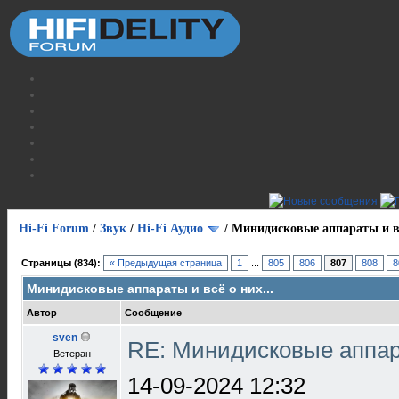
Hi-Fi Forum
/
Звук
/
Hi-Fi Аудио
/
Минидисковые аппараты и вс
Страницы (834):
« Предыдущая страница
1
...
805
806
807
808
8
Минидисковые аппараты и всё о них...
Автор
Сообщение
sven
RE: Минидисковые аппара
Ветеран
14-09-2024 12:32