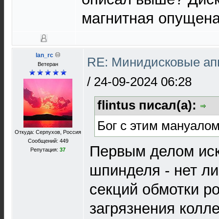
магнитная опущена
lan_rc
RE: Минидисковые аппа
Ветеран
/
24-09-2024 06:28
flintus писал(а):
Бог с этим мануало
Откуда: Серпухов, Россия
Сообщений: 449
Первым делом иск
Репутация:
37
шпинделя - нет ли
секций обмотки р
загрязнения колле