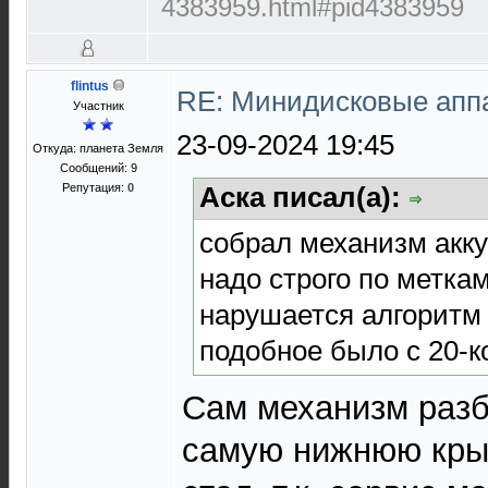
4383959.html#pid4383959
flintus
RE: Минидисковые аппар
Участник
23-09-2024 19:45
Откуда: планета Земля
Сообщений: 9
Репутация:
0
Аска писал(а):
собрал механизм акку
надо строго по метка
нарушается алгоритм 
подобное было с 20-к
Сам механизм разби
самую нижнюю кры