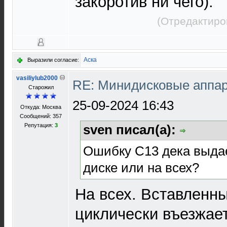
закоротив ни чего).
(Отредактиро
Аска
Выразили согласие:
vasiliylub2000
RE: Минидисковые аппара
Старожил
25-09-2024 16:43
Откуда: Москва
Сообщений: 357
Репутация:
3
sven писал(а):
Ошибку С13 дека выдае
диске или на всех?
На всех. Вставленны
циклически въезжает