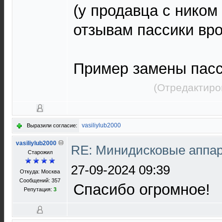
(у продавца с ником
отзывам пассики вро
Пример замены пас
(Отредактиро
vasiliylub2000
Выразили согласие:
vasiliylub2000
RE: Минидисковые аппара
Старожил
27-09-2024 09:39
Откуда: Москва
Сообщений: 357
Спасибо огромное!
Репутация:
3