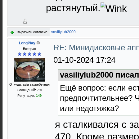
растянутый.
vasiliylub2000
Выразили согласие:
LongPlay
RE: Минидисковые аппа
Ветеран
01-10-2024 17:24
vasiliylub2000 писал
Откуда: asia захребетная
Ещё вопрос: если ест
Сообщений: 791
предпочтительнее? Ч
Репутация:
149
или недотяжка?
я сталкивался с з
470. Кроме разме