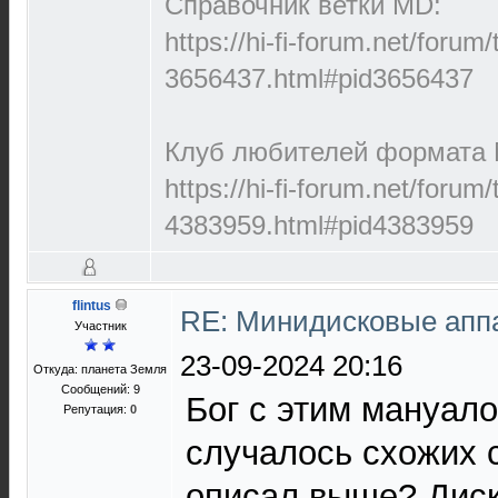
Справочник ветки MD:
https://hi-fi-forum.net/forum
3656437.html#pid3656437
Клуб любителей формата M
https://hi-fi-forum.net/forum
4383959.html#pid4383959
flintus
RE: Минидисковые аппар
Участник
23-09-2024 20:16
Откуда: планета Земля
Сообщений: 9
Бог с этим мануало
Репутация:
0
случалось схожих с
описал выше? Диск 