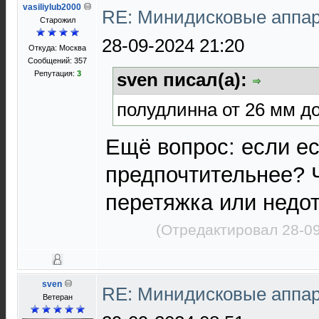
vasiliylub2000
RE: Минидисковые аппара
Старожил
28-09-2024 21:20
Откуда: Москва
Сообщений: 357
Репутация:
3
sven писал(а):
полудлинна от 26 мм д
Ещё вопрос: если ест
предпочтительнее? 
перетяжка или недо
(Отредактировал 28-09
sven
RE: Минидисковые аппара
Ветеран