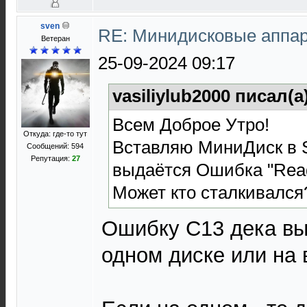
sven
RE: Минидисковые аппара
Ветеран
25-09-2024 09:17
vasiliylub2000 писал(а
Всем Доброе Утро!
Откуда: где-то тут
Вставляю МиниДиск в 
Сообщений: 594
Репутация:
27
выдаётся Ошибка "Read
Может кто сталкивался
Ошибку С13 дека вы
одном диске или на 