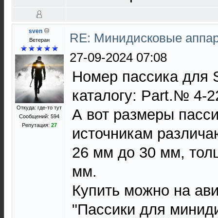
sven
RE: Минидисковые аппара
Ветеран
27-09-2024 07:08
Номер пассика для 
каталогу: Part.№ 4-2
Откуда: где-то тут
А вот размеры пасс
Сообщений: 594
Репутация:
27
источникам различа
26 мм до 30 мм, тол
мм.
Купить можно на ави
"Пассики для минид