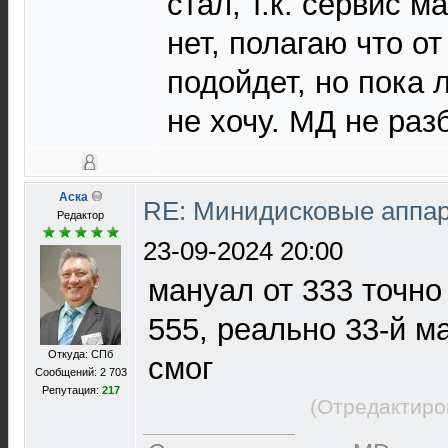
стал, т.к. сервис 
нет, полагаю что о
подойдет, но пока 
не хочу. МД не раз
Аска
RE: Минидисковые аппара
Редактор
23-09-2024 20:00
мануал от 333 точно
555, реально 33-й м
Откуда: СПб
смог
Сообщений: 2 703
Репутация:
217
(Отредактиро