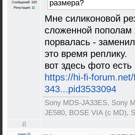
размера?
Сообщений: 100
Репутация:
11
Мне силиконовой рез
сложенной пополам х
порвалась - заменил
это время реплику.
вот здесь фото есть
https://hi-fi-forum.net
343...pid3533094
Sony MDS-JA33ES, Sony 
JE580, BOSE VIA (c MD), 
sven