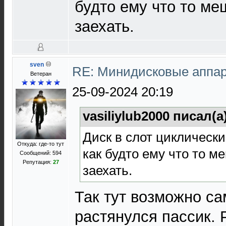
будто ему что то ме
заехать.
sven
RE: Минидисковые аппара
Ветеран
25-09-2024 20:19
vasiliylub2000 писал(а
Диск в слот циклически
Откуда: где-то тут
как будто ему что то м
Сообщений: 594
Репутация:
27
заехать.
Так тут возможно са
растянулся пассик. 