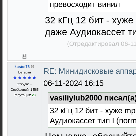
превосходит винил
32 кГц 12 бит - хуже
даже Аудиокассет тип
(Отредактировал 06-1
kastet78
RE: Минидисковые аппара
Ветеран
06-11-2024 16:15
Откуда: --
Сообщений: 1 565
Репутация:
23
vasiliylub2000 писал(а
32 кГц 12 бит - хуже m
Аудиокассет тип I (norm