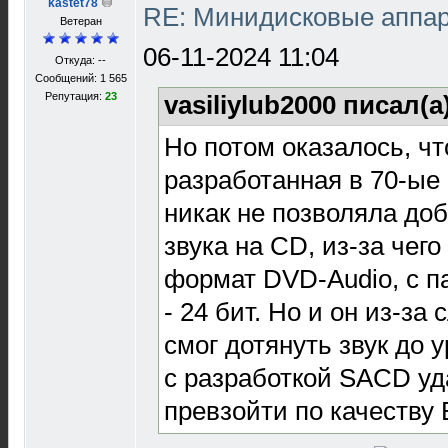
kastet78
RE: Минидисковые аппара
Ветеран
06-11-2024 11:04
Откуда: --
Сообщений: 1 565
Репутация:
23
vasiliylub2000 писал(а
Но потом оказалось, ч
разработанная в 70-ые 
никак не позволяла доб
звука на CD, из-за чег
формат DVD-Audio, с п
- 24 бит. Но и он из-з
смог дотянуть звук до 
с разработкой SACD уд
превзойти по качеству 