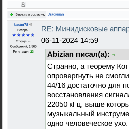
Draconian
Выразили согласие:
kastet78
RE: Минидисковые аппара
Ветеран
06-11-2024 14:59
Откуда: --
Сообщений: 1 565
Репутация:
23
Abizian писал(а):
Странно, а теорему Ко
опровергнуть не смогли.
44/16 достаточно для 
восстановления сигнала
22050 кГц, выше которы
музыкальный инструме
одно человеческое ухо.