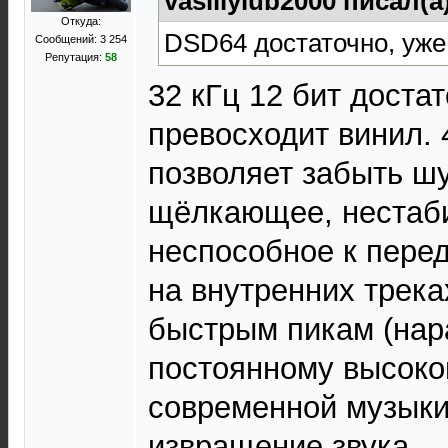
vasiliylub2000 писал(а
Откуда:
DSD64 достаточно, уже
Сообщений: 3 254
Репутация:
58
32 кГц 12 бит достат
превосходит винил.
позволяет забыть ш
щёлкающее, нестаби
неспособное к перед
на внутренних трека
быстрым пикам (нар
постоянному высоко
современной музыки
извращение звука.