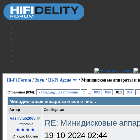
Hi-Fi Forum
/
Звук
/
Hi-Fi Аудио
/
Минидисковые аппараты и вс
Страницы (834):
« Предыдущая страница
1
...
808
809
810
811
8
Минидисковые аппараты и всё о них...
Автор
Сообщение
vasiliylub2000
RE: Минидисковые аппара
Старожил
19-10-2024 02:44
Откуда: Москва