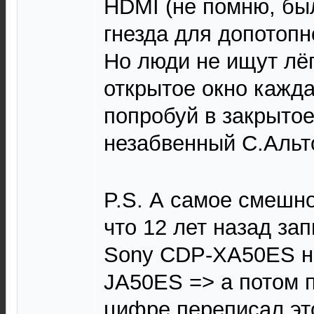
HDMI (не помню, бы
гнезда для допотоп
Но люди не ищут лёг
открытое окно кажда
попробуй в закрытое
незабвенный С.Аль
P.S. А самое смешно
что 12 лет назад за
Sony CDP-XA50ES н
JA50ES => а потом 
цифре переписал эт