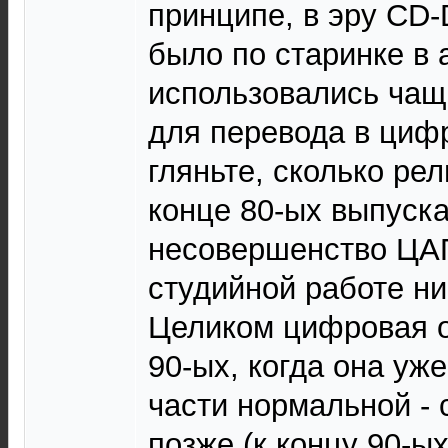
принципе, в эру CD
было по старинке в 
использовались ча
для перевода в цифр
гляньте, сколько ре
конце 80-ых выпускал
несовершенство Ц
студийной работе н
Целиком цифровая о
90-ых, когда она уж
части нормальной - с
позже (к концу 90-ы