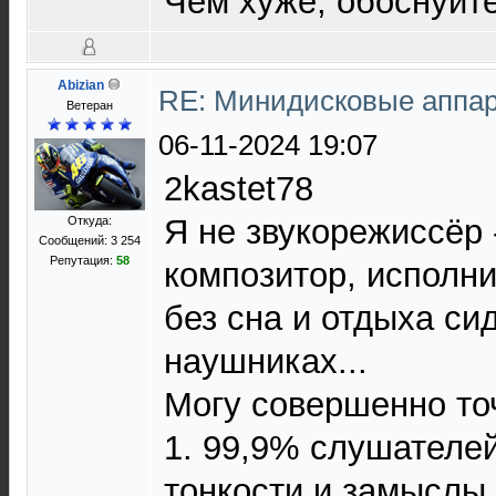
Чем хуже, обоснуйте
Abizian
RE: Минидисковые аппара
Ветеран
06-11-2024 19:07
2kastet78
Я не звукорежиссёр 
Откуда:
Сообщений: 3 254
Репутация:
58
композитор, исполни
без сна и отдыха си
наушниках...
Могу совершенно точ
1. 99,9% слушателе
тонкости и замыслы 