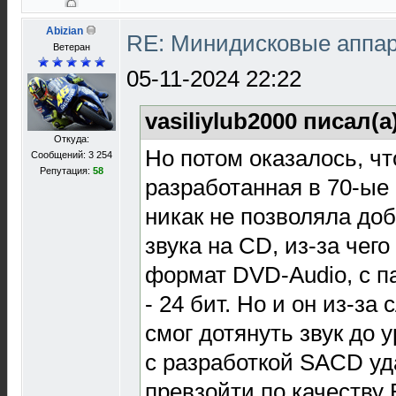
Abizian
RE: Минидисковые аппара
Ветеран
05-11-2024 22:22
vasiliylub2000 писал(а
Откуда:
Но потом оказалось, ч
Сообщений: 3 254
Репутация:
58
разработанная в 70-ые 
никак не позволяла доб
звука на CD, из-за чег
формат DVD-Audio, с п
- 24 бит. Но и он из-з
смог дотянуть звук до 
с разработкой SACD уд
превзойти по качеству 