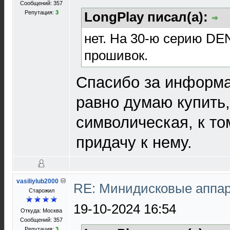
Сообщений: 357
Репутация:
3
LongPlay писал(а):
нет. На 30-ю серию DE
прошивок.
Спасибо за информа
равно думаю купить, 
символическая, к то
придачу к нему.
vasiliylub2000
RE: Минидисковые аппара
Старожил
19-10-2024 16:54
Откуда: Москва
Сообщений: 357
Репутация:
3