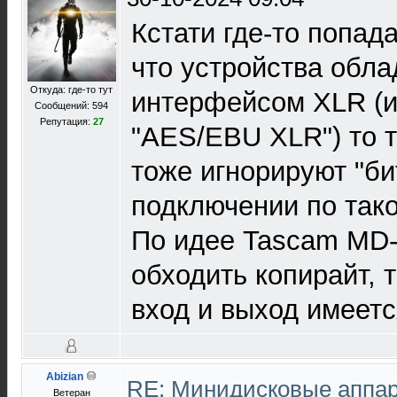
Кстати где-то попа
что устройства об
Откуда: где-то тут
интерфейсом XLR (
Сообщений: 594
Репутация:
27
"AES/EBU XLR") то т
тоже игнорируют "б
подключении по тако
По идее Tascam MD-
обходить копирайт, т
вход и выход имеетс
Abizian
RE: Минидисковые аппара
Ветеран