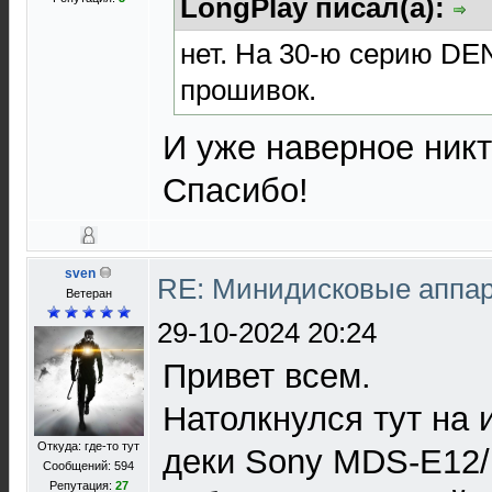
LongPlay писал(а):
нет. На 30-ю серию DE
прошивок.
И уже наверное никт
Спасибо!
sven
RE: Минидисковые аппара
Ветеран
29-10-2024 20:24
Привет всем.
Натолкнулся тут на
Откуда: где-то тут
деки Sony MDS-E12
Сообщений: 594
Репутация:
27