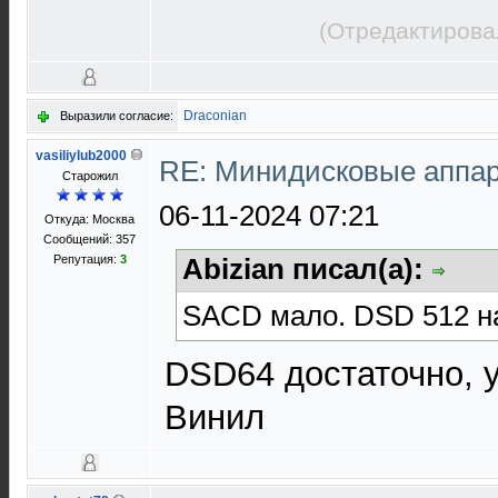
(Отредактирова
Draconian
Выразили согласие:
vasiliylub2000
RE: Минидисковые аппара
Старожил
06-11-2024 07:21
Откуда: Москва
Сообщений: 357
Репутация:
3
Abizian писал(а):
SACD мало. DSD 512 н
DSD64 достаточно, 
Винил