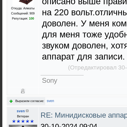
описано выше прави
Откуда: Алматы
на 220 вольт.отличны
Сообщений: 909
Репутация:
100
доволен. У меня комм
для меня тоже удобн
звуком доволен, хот
аппарат для записи.
(Отредактировал 30-
Sony
sven
Выразили согласие:
sven
RE: Минидисковые аппара
Ветеран
30-10-2024 09:04