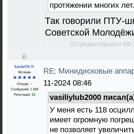
протяжении многих лет.
Так говорили ПТУ-ш
Советской Молодёж
(Отредактировал 09-
kastet78
RE: Минидисковые аппара
Ветеран
11-2024 08:46
Откуда: --
Сообщений: 1 568
Репутация:
23
vasiliylub2000 писал(а
У меня есть 118 осцил
имеет огромную погреш
не позволяет увеличит