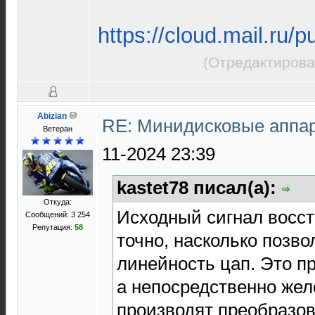
https://cloud.mail.ru
(Отредактирова
Abizian
RE: Минидисковые аппара
Ветеран
11-2024 23:39
kastet78 писал(а):
Откуда:
Исходный сигнал восст
Сообщений: 3 254
Репутация:
58
точно, насколько позво
линейность цап. Это пр
а непосредственно желе
производят преобразов