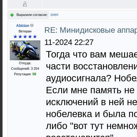
sven
Выразили согласие:
Abizian
RE: Минидисковые аппара
Ветеран
11-2024 22:27
Тогда что вам мешае
части восстановлен
Откуда:
Сообщений: 3 254
Репутация:
58
аудиосигнала? Нобел
Если мне память не 
исключений в ней не
нобелевка и была по
либо "вот тут немно