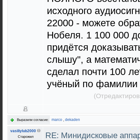
исходного аудиосигн
22000 - можете обра
Нобеля. 1 100 000 д
придётся доказывать
слышу", а математич
сделал почти 100 л
учёный по фамилии 
(Отредактиров
marco
,
dekaden
Выразили согласие:
vasiliylub2000
RE: Минидисковые аппара
Старожил