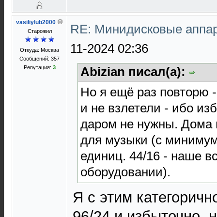
vasiliylub2000
RE: Минидисковые аппара
Старожил
11-2024 02:36
Откуда: Москва
Сообщений: 357
Репутация:
3
Abizian писал(а):
Но я ещё раз повторю 
и не взлетели - ибо из
даром не нужны. Дома
для музыки (с минимум
единиц. 44/16 - наше в
оборудовании).
Я с этим категоричн
96/24 и избыточно, н