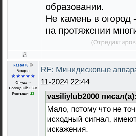
образовании.
Не камень в огород
на протяжении многих
(Отредактиров
kastet78
RE: Минидисковые аппарат
Ветеран
11-2024 22:44
Откуда: --
Сообщений: 1 568
Репутация:
23
vasiliylub2000 писал(а)
Мало, потому что не то
исходный сигнал, имею
искажения.