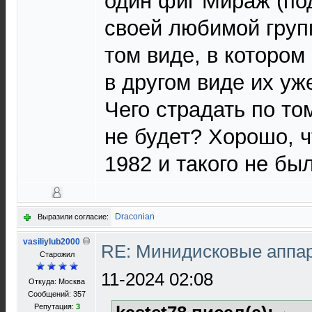
один фиг Мираж (по
своей любимой груп
том виде, в котором 
в другом виде их уж
Чего страдать по том
не будет? Хорошо, чт
1982 и такого не бы
Draconian
Выразили согласие:
vasiliylub2000
RE: Минидисковые аппара
Старожил
11-2024 02:08
Откуда: Москва
Сообщений: 357
Репутация:
3