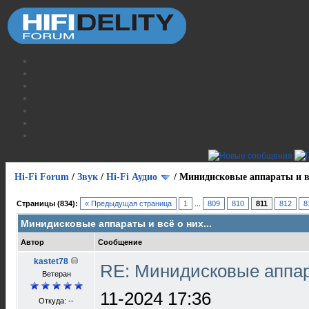
Hi-Fi Forum
/
Звук
/
Hi-Fi Аудио
/
Минидисковые аппараты и вс
Страницы (834):
« Предыдущая страница
1
...
809
810
811
812
8
Минидисковые аппараты и всё о них...
Автор
Сообщение
kastet78
RE: Минидисковые аппара
Ветеран
11-2024 17:36
Откуда: --