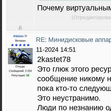
Почему виртуальны
(Отредактирова
Abizian
RE: Минидисковые аппара
Ветеран
11-2024 14:51
2kastet78
Это глюк этого ресу
Откуда:
Сообщений: 3 254
Репутация:
58
сообщение никому н
пока кто-то следую
Это неустранимо.
Люди по незнанию о