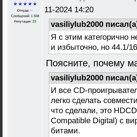
11-2024 14:20
Откуда: --
Сообщений: 1 568
Репутация:
23
vasiliylub2000 писал(а
Я с этим категорично н
и избыточно, но 44.1/16
Поясните, почему м
vasiliylub2000 писал(а
И все CD-проигрывате
легко сделать совмест
что сделали, это HDCD (
Compatible Digital) с 
битами.