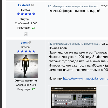
kastet78
RE: Минидисковые аппараты и всё о них...
/
25-1
Ветеран
глючный форум - ничего не видно!
Откуда: --
Сообщений: 1 568
Репутация:
23
sven
RE: Минидисковые аппараты и всё о них...
/
25-1
Ветеран
Привет всем.
Натолкнулся тут на такого вот "динозавр
Не знал, что уже в 1996 году Studer б
"Атрака" тут правда нет, но в качеств
Интересно, что уже тогда на МО-диск 
изменяет память, появился только в 200
Источник
https://www.vintagedigital.com.
Откуда: где-то тут
Сообщений: 594
Репутация:
27