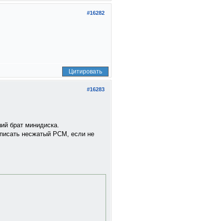
#16282
Цитировать
#16283
ший брат минидиска.
 писать несжатый PCM, если не