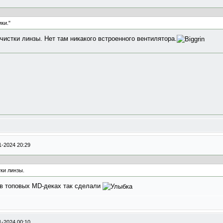
ки."
истки линзы. Нет там никакого встроенного вентилятора.
1-2024 20:29
ки линзы.
 в топовых MD-деках так сделали
1-2024 00:10