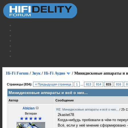
Hi-Fi Forum
/
Звук
/
Hi-Fi Аудио
/
Минидисковые аппараты и вс
Страницы (834):
« Предыдущая страница
1
...
813
814
815
816
8
Минидисковые аппараты и всё о них...
Автор
Сообщение
Abizian
RE: Минидисковые аппараты и всё о них...
/
25-1
Ветеран
2kastet78
Когда-нибудь пробовали в чём-то пере
Всё, если у неё мнение сформировано -