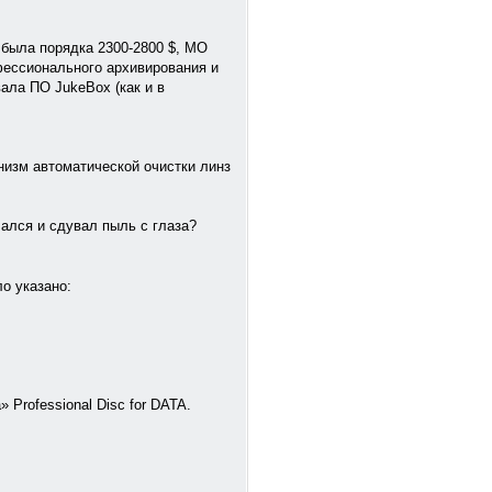
 была порядка 2300-2800 $, МО
фессионального архивирования и
ала ПО JukeBox (как и в
низм автоматической очистки линз
ался и сдувал пыль с глаза?
ло указано:
 Professional Disc for DATA.