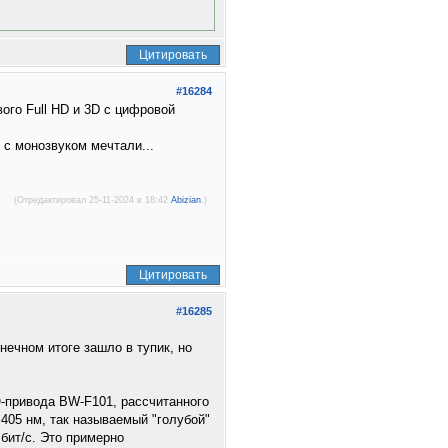
Цитировать
#16284
ого Full HD и 3D с цифровой
 с монозвуком мечтали...
(Отредактировал 25-11-2024 в 18:42
Abizian
.)
Цитировать
#16285
нечном итоге зашло в тупик, но
О-привода BW-F101, рассчитанного
 405 нм, так называемый "голубой"
Мбит/с. Это примерно