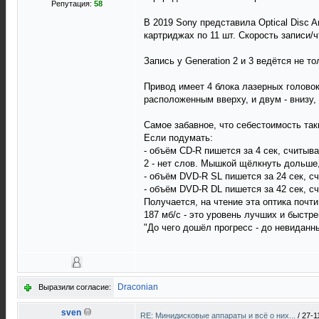
Репутация:
58
В 2019 Sony представила Optical Disc A
картриджах по 11 шт. Скорость записи/ч
Запись у Generation 2 и 3 ведётся не т
Привод имеет 4 блока лазерных головок
расположенным вверху, и двум - внизу,
Самое забавное, что себестоимость так
Если подумать:
- объём CD-R пишется за 4 сек, считыва
2 - нет слов. Мышкой щёлкнуть дольше,
- объём DVD-R SL пишется за 24 сек, сч
- объём DVD-R DL пишется за 42 сек, сч
Получается, на чтение эта оптика почт
187 мб/с - это уровень лучших и быстр
"До чего дошёл прогресс - до невиданны
Draconian
Выразили согласие:
sven
RE: Минидисковые аппараты и всё о них...
/
27-1