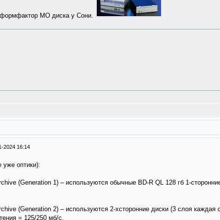
 формфактор MO диска у Сони.
1-2024 16:14
 уже оптики):
rchive (Generation 1) – используются обычные BD-R QL 128 гб 1-сторонни
rchive (Generation 2) – используются 2-хсторонние диски (3 слоя каждая 
тения = 125/250 мб/с.