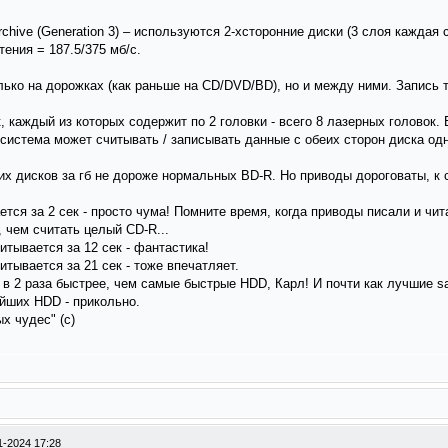
rchive (Generation 3) – используются 2-хсторонние диски (3 слоя каждая 
тения = 187.5/375 мб/с.
олько на дорожках (как раньше на CD/DVD/BD), но и между ними. Запись 
, каждый из которых содержит по 2 головки - всего 8 лазерных головок.
 система может считывать / записывать данные с обеих сторон диска од
их дисков за гб не дороже нормальных BD-R. Но приводы дороговаты, к 
ется за 2 сек - просто чума! Помните время, когда приводы писали и чита
 чем считать целый CD-R...
итывается за 12 сек - фантастика!
итывается за 21 сек - тоже впечатляет.
и в 2 раза быстрее, чем самые быстрые HDD, Карл! И почти как лучшие sa
ейших HDD - прикольно.
х чудес" (с)
1-2024 17:28