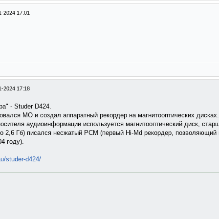
1-2024 17:01
1-2024 17:18
а" - Studer D424.
аловался МО и создал аппаратный рекордер на магнитооптических дисках.
е носителя аудиоинформации используется магнитооптический диск, стар
(до 2,6 Гб) писался несжатый PCM (первый Hi-Md рекордер, позволяющий
4 году).
au/studer-d424/