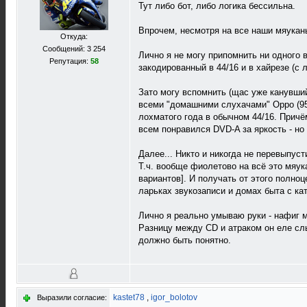
Тут либо бот, либо логика бессильна.
Впрочем, несмотря на все наши мяукань
Откуда:
Сообщений: 3 254
Лично я не могу припомнить ни одного в
Репутация:
58
закодированный в 44/16 и в хайрезе (с
Зато могу вспомнить (щас уже канувший
всеми "домашними слухачами" Oppo (95 
лохматого года в обычном 44/16. Причё
всем понравился DVD-A за яркость - н
Далее... Никто и никогда не перевыпус
Т.ч. вообще фиолетово на всё это мяука
вариантов]. И получать от этого полноц
ларьках звукозаписи и домах быта с ка
Лично я реально умываю руки - нафиг м
Разницу между CD и атраком он еле слы
должно быть понятно.
kastet78
,
igor_bolotov
Выразили согласие: