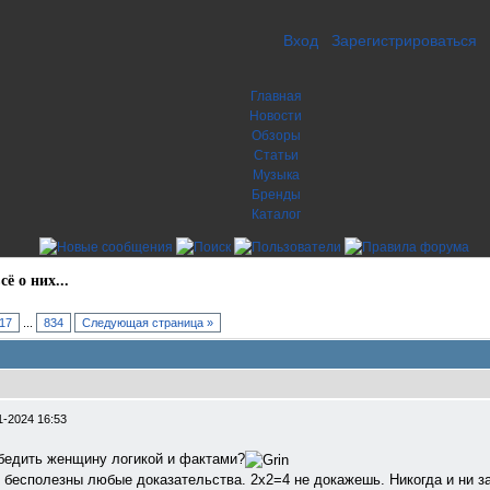
Вход
Зарегистрироваться
Главная
Новости
Обзоры
Статьи
Музыка
Бренды
Каталог
ё о них...
17
...
834
Следующая страница »
1-2024 16:53
убедить женщину логикой и фактами?
 бесполезны любые доказательства. 2х2=4 не докажешь. Никогда и ни з