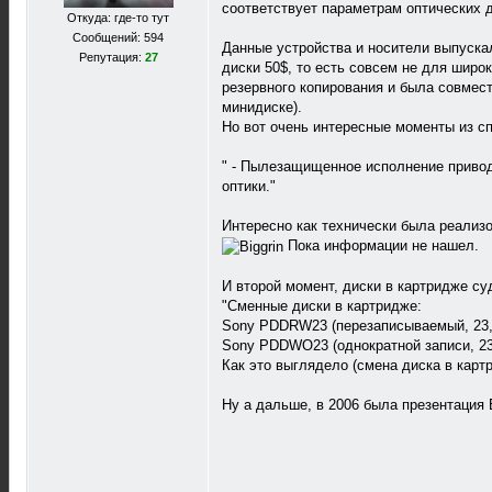
соответствует параметрам оптических 
Откуда: где-то тут
Сообщений: 594
Данные устройства и носители выпускал
Репутация:
27
диски 50$, то есть совсем не для шир
резервного копирования и была совмест
минидиске).
Но вот очень интересные моменты из с
" - Пылезащищенное исполнение привод
оптики."
Интересно как технически была реализ
Пока информации не нашел.
И второй момент, диски в картридже с
"Сменные диски в картридже:
Sony PDDRW23 (перезаписываемый, 23,3
Sony PDDWO23 (однократной записи, 23,
Как это выглядело (смена диска в карт
Ну а дальше, в 2006 была презентация B