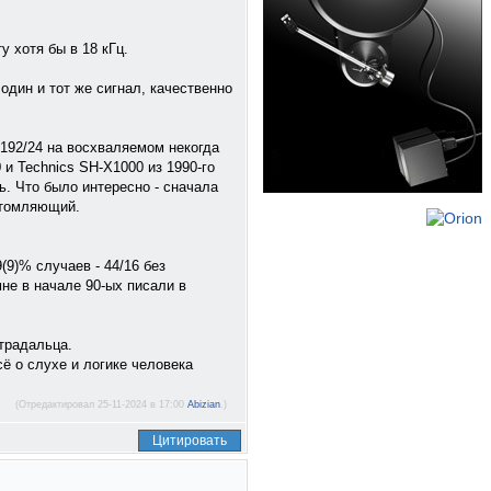
у хотя бы в 18 кГц.
один и тот же сигнал, качественно
 192/24 на восхваляемом некогда
и Technics SH-X1000 из 1990-го
ь. Что было интересно - сначала
утомляющий.
(9)% случаев - 44/16 без
мне в начале 90-ых писали в
страдальца.
ё о слухе и логике человека
(Отредактировал 25-11-2024 в 17:00
Abizian
.)
Цитировать