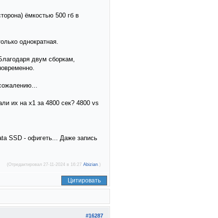
сторона) ёмкостью 500 гб в
только однократная.
 Благодаря двум сборкам,
новременно.
сожалению...
ли их на х1 за 4800 сек? 4800 vs
ta SSD - офигеть... Даже запись
(Отредактировал 27-11-2024 в 16:27
Abizian
.)
Цитировать
#16287