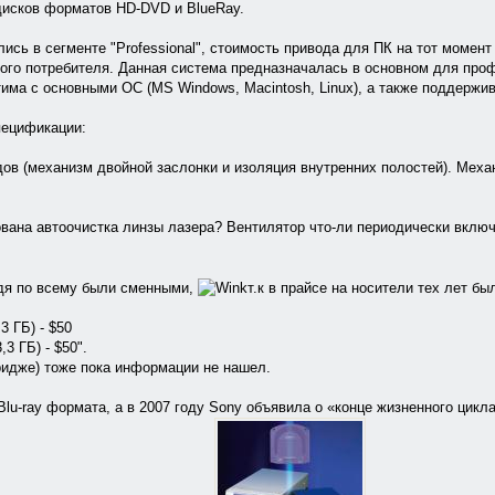
дисков форматов HD-DVD и BlueRay.
ись в сегменте "Professional", стоимость привода для ПК на тот момент
окого потребителя. Данная система предназначалась в основном для про
има с основными ОС (MS Windows, Macintosh, Linux), а также поддержив
пецификации:
ов (механизм двойной заслонки и изоляция внутренних полостей). Меха
ована автоочистка линзы лазера? Вентилятор что-ли периодически включ
удя по всему были сменными,
т.к в прайсе на носители тех лет бы
 ГБ) - $50
3 ГБ) - $50".
ридже) тоже пока информации не нашел.
lu-ray формата, а в 2007 году Sony объявила о «конце жизненного цикла»