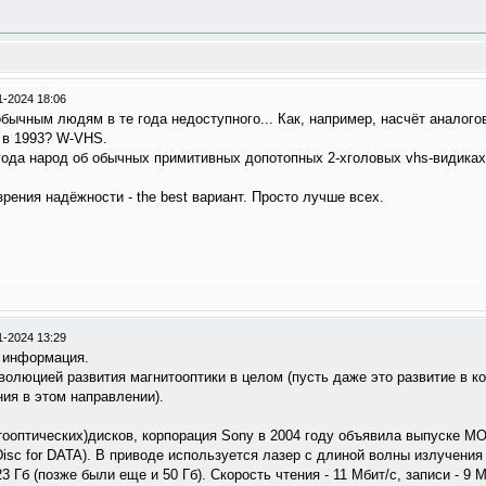
1-2024 18:06
обычным людям в те года недоступного... Как, например, насчёт аналогов
, в 1993? W-VHS.
е года народ об обычных примитивных допотопных 2-хголовых vhs-видиках
 зрения надёжности - the best вариант. Просто лучше всех.
1-2024 13:29
 информация.
олюцией развития магнитооптики в целом (пусть даже это развитие в ко
ия в этом направлении).
ооптических)дисков, корпорация Sony в 2004 году объявила выпуске М
Disc for DATA). В приводе используется лазер с длиной волны излучения
 Гб (позже были еще и 50 Гб). Скорость чтения - 11 Мбит/с, записи - 9 