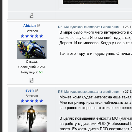
Abizian
RE: Минидисковые аппараты и всё о них...
/
25-1
Ветеран
В мире было много чего интересного и 
записью звука в Японии ещё году, этак
Дорого. И не массово. Когда у нас в т
Так и это - круто и недоступно. С точки
Откуда:
Сообщений: 3 254
Репутация:
58
sven
RE: Минидисковые аппараты и всё о них...
/
27-1
Ветеран
Может кому будет интересна еще такая
Мне например нравится наблюдать за эв
все равно интересны технические решен
В целях повышения емкости МО (магнит
на работу с дисками PDD (Professional 
лазер. Емкость диска PDD составляет 23