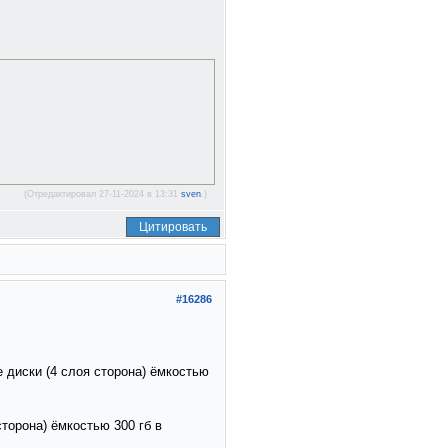
(Отредактировал 27-11-2024 в 13:31
sven
.)
Цитировать
#16286
е диски (4 слоя сторона) ёмкостью
сторона) ёмкостью 300 гб в