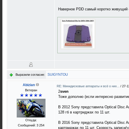
Наверное PDD самый коротко живущий
SUIGYNTOU
Выразили согласие:
Abizian
RE: Минидисковые аппараты и всё о них...
/
27-1
Ветеран
2
sven
Тоже дополню (если интересно развитие
В 2012 Sony представила Optical Disc A
128 гб в картриджах по 11 шт.
Откуда:
В 2016 Sony представила Optical Disc A
Сообщений: 3 254
картриджах по 11 шт. Скорость записи/ч