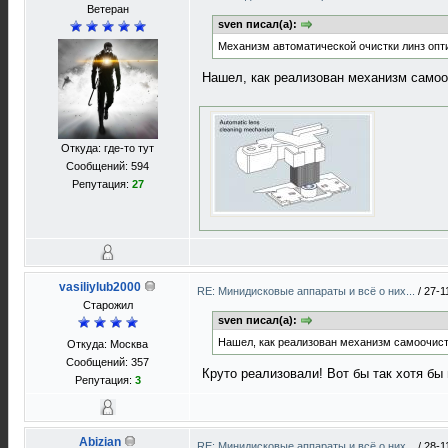
Ветеран
sven писал(а):
Механизм автоматической очистки линз опти
Нашел, как реализован механизм самооч
Откуда: где-то тут
Сообщений: 594
Репутация:
27
vasiliylub2000
RE: Минидисковые аппараты и всё о них...
/
27-1
Старожил
sven писал(а):
Нашел, как реализован механизм самоочист
Откуда: Москва
Сообщений: 357
Круто реализовали! Вот бы так хотя бы
Репутация:
3
Abizian
RE: Минидисковые аппараты и всё о них...
/
28-1