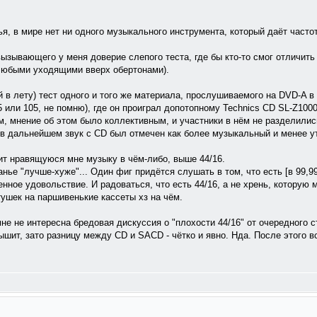
я, в мире нет ни одного музыкального инструмента, который даёт частот
ызывающего у меня доверие слепого теста, где бы кто-то смог отличить 
 любыми уходящими вверх обертонами).
 в лету) тест одного и того же материала, прослушиваемого на DVD-A в
или 105, не помню), где он проиграл допотопному Technics CD SL-Z1000 
м, мнение об этом было коллективным, и участники в нём не разделилис
о в дальнейшем звук с CD был отмечен как более музыкальный и менее 
тит нравящуюся мне музыку в чём-либо, выше 44/16.
нье "лучше-хуже"... Один фиг придётся слушать в том, что есть [в 99,99
енное удовольствие. И радоваться, что есть 44/16, а не хрень, которую 
тушек на паршивенькие кассеты хз на чём.
не не интересна бредовая дискуссия о "плохости 44/16" от очередного 
шит, зато разницу между CD и SACD - чётко и явно. Нда. После этого вс