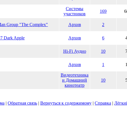
Системы
169
6
участников
Man Group "The Complex"
Архив
2
7 Dark Apple
Архив
6
Hi-Fi Аудио
10
Архив
1
Видеотехника
и Домашний
10
кинотеатр
ума
|
Обратная связь
|
Вернуться к содержимому
|
Справка
|
Лёгки