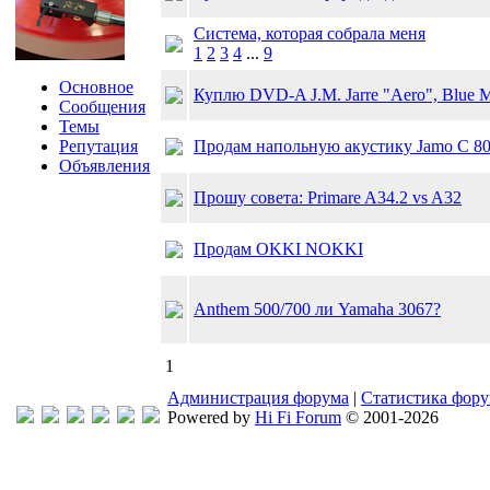
Система, которая собрала меня
1
2
3
4
...
9
Основное
Куплю DVD-A J.M. Jarre "Aero", Blue 
Сообщения
Темы
Репутация
Продам напольную акустику Jamo C 80
Объявления
Прошу совета: Primare A34.2 vs A32
Продам OKKI NOKKI
Anthem 500/700 ли Yamaha 3067?
1
Администрация форума
|
Статистика фор
Powered by
Hi Fi Forum
© 2001-2026