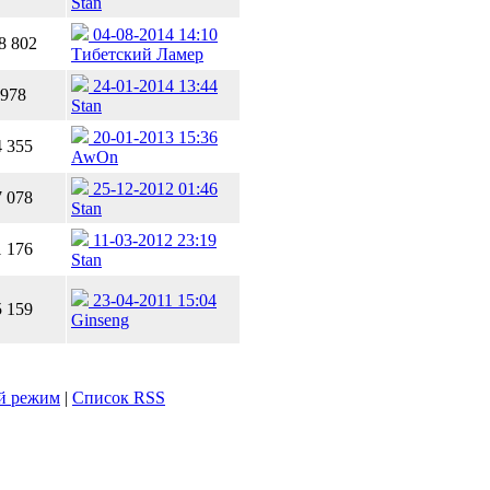
Stan
04-08-2014 14:10
8 802
Тибетский Ламер
24-01-2014 13:44
978
Stan
20-01-2013 15:36
4 355
AwOn
25-12-2012 01:46
7 078
Stan
11-03-2012 23:19
1 176
Stan
23-04-2011 15:04
5 159
Ginseng
й режим
|
Список RSS