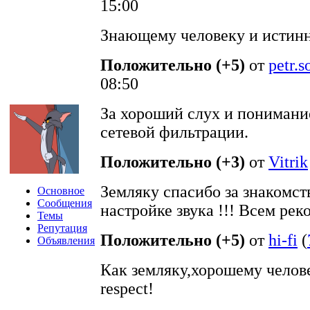
15:00
Знающему человеку и истин
Положительно (+5)
от
petr.
08:50
За хороший слух и понимани
сетевой фильтрации.
Положительно (+3)
от
Vitrik
Земляку спасибо за знакомст
Основное
Сообщения
настройке звука !!! Всем ре
Темы
Репутация
Положительно (+5)
от
hi-fi
(
Объявления
Как земляку,хорошему челов
respect!