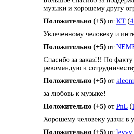
Большое спасибо за поддерж
музыки и хорошему другу ог
Положительно (+5)
от
KT
(
4
Увлеченному человеку и инт
Положительно (+5)
от
NEM
Спасибо за заказ!!! По факту
рекомендую к сотрудничеству
Положительно (+5)
от
kleon
за любовь к музыке!
Положительно (+5)
от
PnL
(
Хорошему человеку удачи в 
Положительно (+5)
от
levvv