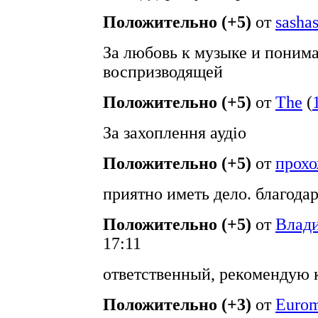
Положительно (+5)
от
sasha
За любовь к музыке и поним
воспризводящей
Положительно (+5)
от
The
(
За захоплення аудіо
Положительно (+5)
от
прох
приятно иметь дело. благода
Положительно (+5)
от
Влад
17:11
ответственный, рекомендую 
Положительно (+3)
от
Eurom