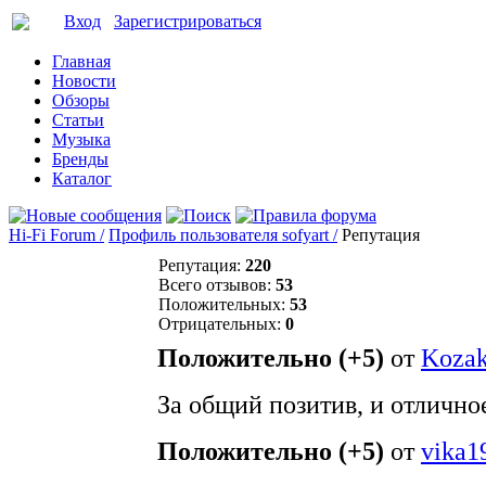
Вход
Зарегистрироваться
Главная
Новости
Обзоры
Статьи
Музыка
Бренды
Каталог
Hi-Fi Forum /
Профиль пользователя sofyart /
Репутация
Репутация:
220
Всего отзывов:
53
Положительных:
53
Отрицательных:
0
Положительно (+5)
от
Koza
За общий позитив, и отлично
Положительно (+5)
от
vika1