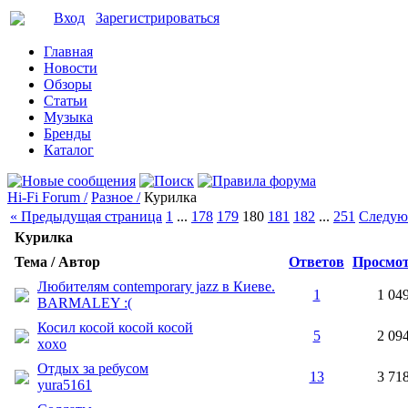
Вход
Зарегистрироваться
Главная
Новости
Обзоры
Статьи
Музыка
Бренды
Каталог
Hi-Fi Forum /
Разное /
Курилка
« Предыдущая страница
1
...
178
179
180
181
182
...
251
Следую
Курилка
Тема / Автор
Ответов
Просмо
Любителям contemporary jazz в Киеве.
1
1 04
BARMALEY :(
Косил косой косой косой
5
2 09
xoxo
Отдых за ребусом
13
3 71
yura5161