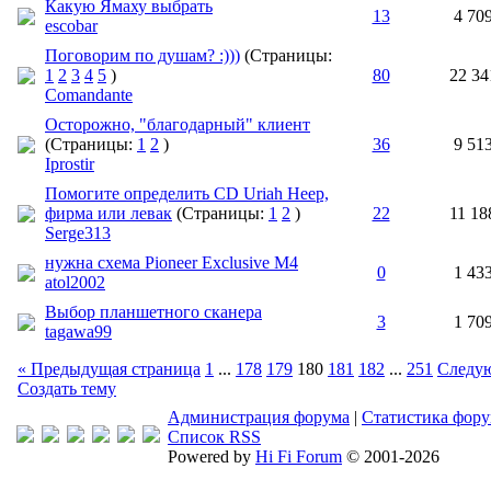
Какую Ямаху выбрать
13
4 70
escobar
Поговорим по душам? :)))
(Страницы:
1
2
3
4
5
)
80
22 34
Comandante
Осторожно, "благодарный" клиент
(Страницы:
1
2
)
36
9 51
Iprostir
Помогите определить CD Uriah Heep,
фирма или левак
(Страницы:
1
2
)
22
11 18
Serge313
нужна схема Pioneer Exclusive M4
0
1 43
atol2002
Выбор планшетного сканера
3
1 70
tagawa99
« Предыдущая страница
1
...
178
179
180
181
182
...
251
Следую
Создать тему
Администрация форума
|
Статистика фор
Список RSS
Powered by
Hi Fi Forum
© 2001-2026