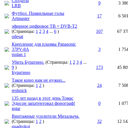
Солдаты
9
3 38
LRB
Футбол. Правильные голы
17
6 50
Artmaster
эфирное цифровое ТВ = DVB-T2
(Страницы:
1
2
3
4
...
6
)
107
67 37
odesat
Крепление для плазмы Panasonic
37PV-8A
3
1 75
ruslan 1
Убить Буратино.
(Страницы:
1
2
3
4
...
9
)
173
45 80
Буратино
Такое кино нам не нужно...
(Страницы:
1
2
)
24
7 50
reshnick
135 лет назад в этот день Томас
Эдисон запатентовал фонограф!
0
1 07
gstar
Винтажные усилители Михалыча.
(Страницы:
1
2
)
32
12 14
quadrokot