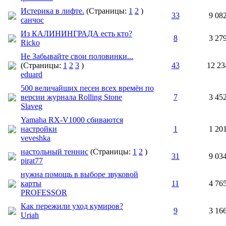
Истерика в лифте.
(Страницы:
1
2
)
33
9 08
санчос
Из КАЛИНИНГРАДА есть кто?
8
3 27
Ricko
Не Забывайте свои половинки...
(Страницы:
1
2
3
)
43
12 23
eduard
500 величайших песен всех времён по
версии журнала Rolling Stone
7
3 45
Slaveg
Yamaha RX-V1000 сбиваются
настройки
1
1 20
veveshka
настольный теннис
(Страницы:
1
2
)
31
9 03
pirat77
нужна помощь в выборе звуковой
карты
11
4 76
PROFESSOR
Как пережили уход кумиров?
9
3 16
Uriah