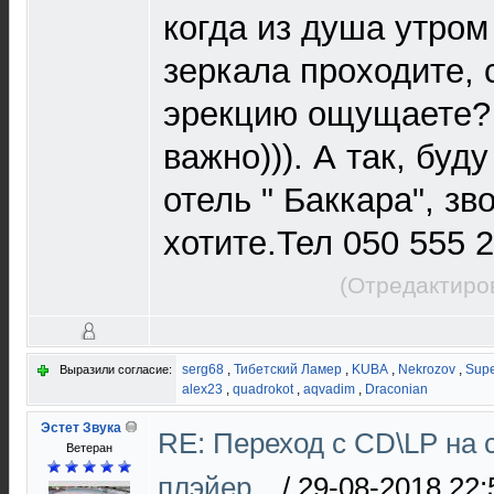
когда из душа утром
зеркала проходите, 
эрекцию ощущаете? 
важно))). А так, буд
отель " Баккара", зв
хотите.Тел 050 555 
(Отредактиро
serg68
,
Тибетский Ламер
,
KUBA
,
Nekrozov
,
Supe
Выразили согласие:
alex23
,
quadrokot
,
aqvadim
,
Draconian
Эстет Звука
RE: Переход с CD\LP на 
Ветеран
плэйер...
/
29-08-2018 22: