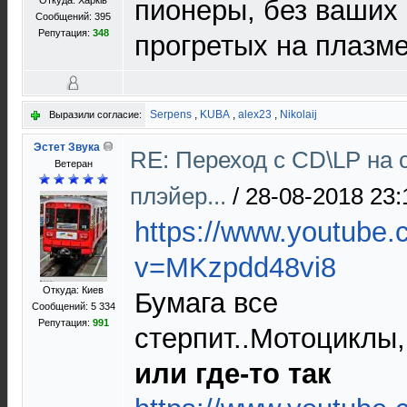
Откуда: Харків
пионеры, без ваших
Сообщений: 395
Репутация:
348
прогретых на плазме
Serpens
,
KUBA
,
alex23
,
Nikolaij
Выразили согласие:
Эстет Звука
RE: Переход с CD\LP на 
Ветеран
плэйер...
/
28-08-2018 23:
https://www.youtube
v=MKzpdd48vi8
Откуда: Киев
Бумага все
Сообщений: 5 334
Репутация:
991
стерпит..Мотоциклы
или где-то так