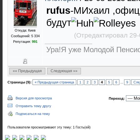
rufus
-МИхаил ,офици
будут
Откуда: Киев
(Отредактировал 29-
Сообщений: 5 334
Репутация:
991
Ура!Я уже Молодой Пенсио
«« Предыдущая
Следующая »»
Страницы (9):
« Предыдущая страница
1
2
3
4
5
6
...
9
Сле
Версия для просмотра
Переход:
Отправить тему другу
Подписаться на тему
Пользователи просматривают эту тему: 1 Гость(ей)