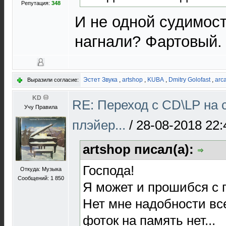
Репутация:
348
И не одной судимост
нагнали? Фартовый.
Эстет Звука
,
artshop
,
KUBA
,
Dmitry Golofast
,
arc
Выразили согласие:
KD
RE: Переход с CD\LP на 
Учу Правила
плэйер...
/
28-08-2018 22:
artshop писал(а):
Господа!
Откуда: Музыка
Сообщений: 1 850
Я может и прошибся с г
Нет мне надобности в
фоток на память нет...