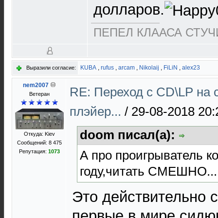
долларов.
ПЕПЕЛ КЛААСА СТУЧИ
KUBA
,
rufus
,
arcam
,
Nikolaij
,
FiLiN
,
alex23
Выразили согласие:
nem2007
RE: Переход с CD\LP на 
Ветеран
плэйер...
/
29-08-2018 20:
doom писал(а):
Откуда: Kiev
Сообщений: 8 475
А про проигрыватель ко
Репутация:
1073
году,читать СМЕШНО....
Это действительно с
первые в мире сидю