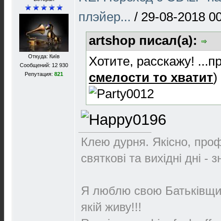
плэйер...
/
29-08-2018 0
artshop писал(а):
Откуда: Київ
Хотите, расскажу! ...п
Сообщений: 12 930
смелости то хватит
)
Репутация:
821
Клею дурня. Якісно, проф
святкові та вихідні дні - 
Я люблю свою Батьківщин
якій живу!!!