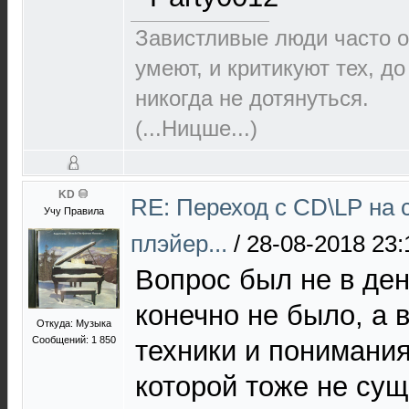
Завистливые люди часто о
умеют, и критикуют тех, д
никогда не дотянуться.
(...Ницше...)
KD
RE: Переход с CD\LP на 
Учу Правила
плэйер...
/
28-08-2018 23:
Вопрос был не в ден
конечно не было, а 
Откуда: Музыка
Сообщений: 1 850
техники и понимани
которой тоже не сущ