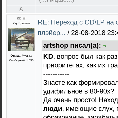
KD
RE: Переход с CD\LP на 
Учу Правила
плэйер...
/
28-08-2018 23:
artshop писал(а):
KD
, вопрос был как раз
Откуда: Музыка
Сообщений: 1 850
приоритетах, как их тр
-----------
Знаете как формировал
удифильное в 80-90х?
Да очень просто! Нахо
люди
, имеющие слух,
образование, зарабат