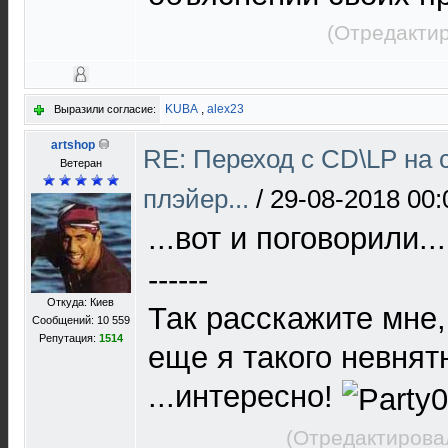
(Отредактир
KUBA
,
alex23
Выразили согласие:
artshop
RE: Переход с CD\LP на 
Ветеран
плэйер...
/
29-08-2018 00:
...вот и поговорили..
------
Откуда: Киев
Так расскажите мне,
Сообщений: 10 559
Репутация:
1514
еще я такого невнят
...интересно!
(Отредактирова