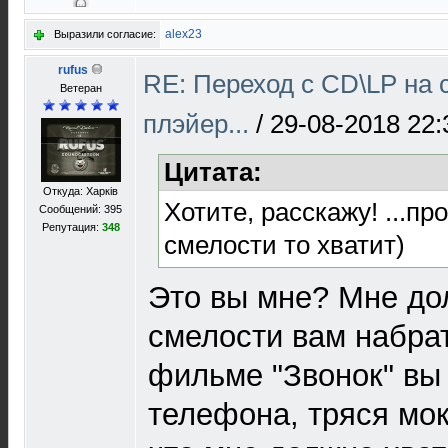
alex23
Выразили согласие:
rufus
RE: Переход с CD\LP на 
Ветеран
плэйер...
/
29-08-2018 22:
Цитата:
Откуда: Харків
Хотите, расскажу! ...пр
Сообщений: 395
Репутация:
348
смелости то хватит)
Это вы мне? Мне до
смелости вам набрат
фильме "Звонок" вы
телефона, тряся мок