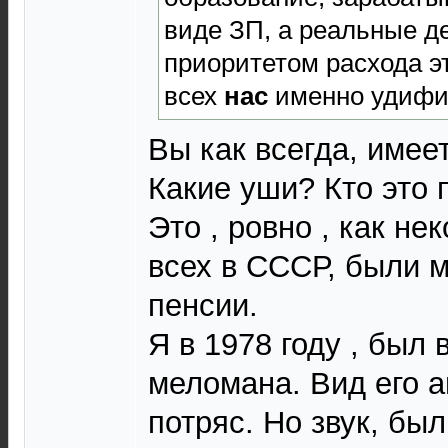
виде ЗП, а реальные де
приоритетом расхода э
всех
нас
именно удифил
Вы как всегда, имее
Какие уши? Кто это
Это , ровно , как не
всех в СССР, были 
пенсии.
Я в 1978 году , был в
меломана. Вид его 
потряс. Но звук, бы