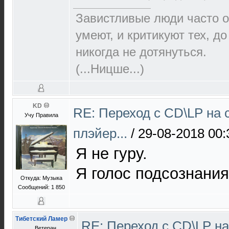
Завистливые люди часто о
умеют, и критикуют тех, д
никогда не дотянуться.
(...Ницше...)
KD
RE: Переход с CD\LP на 
Учу Правила
плэйер...
/
29-08-2018 00:
Я не гуру.
Я голос подсознания
Откуда: Музыка
Сообщений: 1 850
Тибетский Ламер
RE: Переход с CD\LP н
Ветеран