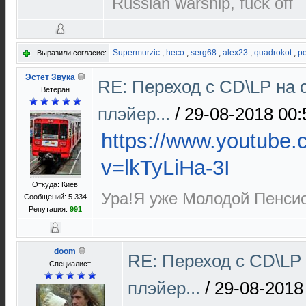
Russian warship, fuck off
Supermurzic
,
heco
,
serg68
,
alex23
,
quadrokot
,
pe
Выразили согласие:
Эстет Звука
RE: Переход с CD\LP на 
Ветеран
плэйер...
/
29-08-2018 00:
https://www.youtube
v=lkTyLiHa-3I
Откуда: Киев
Ура!Я уже Молодой Пенсио
Сообщений: 5 334
Репутация:
991
doom
RE: Переход с CD\LP
Специалист
плэйер...
/
29-08-2018