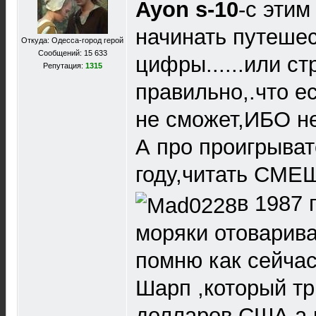
Ayon s-10
-с эти
начинать путешес
Откуда: Одесса-город герой
Сообщений: 15 633
цифры......или с
Репутация:
1315
правильно,.что е
не сможет,ИБО не
А про проигрыват
году,читать СМЕШ
в 1987 
моряки отоварива
помню как сейчас
Шарп ,который тр
долларов США,а 