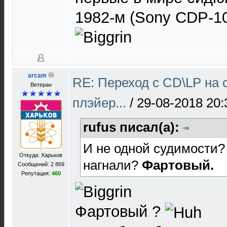
1982-м (Sony CDP-10
arcam
RE: Переход с CD\LP на 
Ветеран
плэйер...
/
29-08-2018 20:
rufus писал(а):
И не одной судимости? 
Откуда: Харьков
нагнали?
Фартовый.
Сообщений: 2 869
Репутация:
460
Фартовый ?