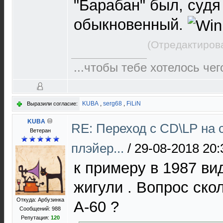
"Барабан" был, судя
обыкновенный.
(Отредактиров
...чтобы тебе хотелось чег
KUBA
,
serg68
,
FiLiN
Выразили согласие:
KUBA
RE: Переход с CD\LP на 
Ветеран
плэйер...
/
29-08-2018 20:
к примеру в 1987 ви
жигули . Вопрос ско
Откуда: Арбузинка
А-60 ?
Сообщений: 988
Репутация:
120