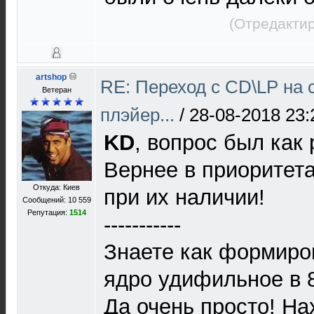
(Отредактир
artshop
RE: Переход с CD\LP на 
Ветеран
плэйер...
/
28-08-2018 23:
KD
, вопрос был как р
Вернее в приоритета
Откуда: Киев
при их наличии!
Сообщений: 10 559
Репутация:
1514
-----------
Знаете как формиро
ядро удифильное в 
Да очень просто! На