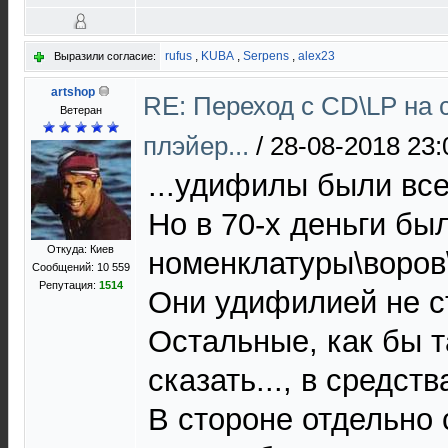
rufus
,
KUBA
,
Serpens
,
alex23
Выразили согласие:
artshop
RE: Переход с CD\LP на 
Ветеран
плэйер...
/
28-08-2018 23:
...удифилы были все
Но в 70-х деньги бы
Откуда: Киев
номенклатуры\воров
Сообщений: 10 559
Репутация:
1514
Они удифилией не ст
Остальные, как бы т
сказать..., в средств
В стороне отдельно