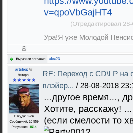
https://www.youtube
v=qpoVbGajHT4
(Отредактировал 28-
Ура!Я уже Молодой Пенсио
alex23
Выразили согласие:
artshop
RE: Переход с CD\LP на 
Ветеран
плэйер...
/
28-08-2018 23:
...другое время..., д
Хотите, расскажу! ..
Откуда: Киев
(если смелости то хв
Сообщений: 10 559
Репутация:
1514