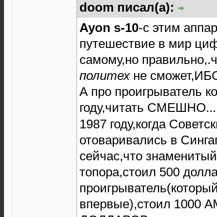
doom писал(а):
Ayon s-10
-с этим аппа
путешествие в мир цифр
самому,но правильно,.
политех
не сможет,ИБО 
А про проигрыватель ко
году,читать СМЕШНО....
1987 году,когда Советс
отоваривались в Синга
сейчас,что знаменитый
топора,стоил 500 долл
проигрыватель(который
впервые),стоил 1000