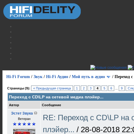
Hi-Fi Forum
/
Звук
/
Hi-Fi Аудио
/
Мой путь в аудио
/
Переход с
Страницы (9):
« Предыдущая страница
1
2
3
4
5
6
...
9
Сле
Переход с CD\LP на сетевой медиа плэйер...
Автор
Сообщение
Эстет Звука
RE: Переход с CD\LP на 
Ветеран
плэйер...
/
28-08-2018 22: