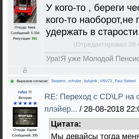
У кого-то , береги че
кого-то наоборот,не
Откуда: Киев
удержать в старости.
Сообщений: 5 334
Репутация:
991
(Отредактировал 28-
Ура!Я уже Молодой Пенсио
Serpens
,
schutze
,
bylujnik
,
VNV73
,
Paul Siebert
Выразили согласие:
rufus
RE: Переход с CD\LP на 
Ветеран
плэйер...
/
28-08-2018 22:
Цитата:
Откуда: Харків
Мы девайсы тогда менял
Сообщений: 395