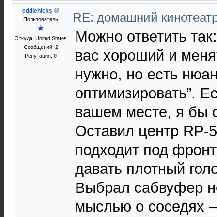
eddiehicks
RE: домашний кинотеатр
Пользователь
Можно ответить так:
Откуда: United States
Сообщений: 2
вас хороший и меня
Репутация:
0
нужно, но есть нюа
оптимизировать”. Е
вашем месте, я бы 
Оставил центр RP-5
подходит под фронты
давать плотный гол
Выбрал сабвуфер н
мыслью о соседях 