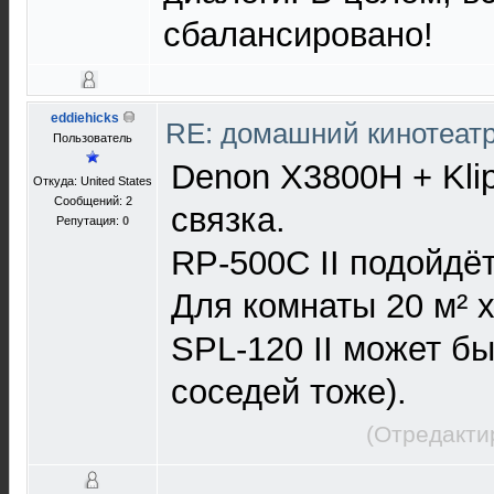
сбалансировано!
eddiehicks
RE: домашний кинотеатр
Пользователь
Denon X3800H + Kli
Откуда: United States
Сообщений: 2
связка.
Репутация:
0
RP-500C II подойдёт
Для комнаты 20 м² х
SPL-120 II может бы
соседей тоже).
(Отредакти