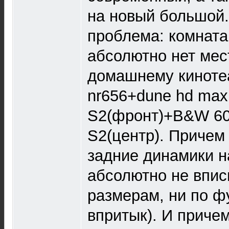
на новый большой.
проблема: комната
абсолютно нет мес
домашнему кинотеа
nr656+dune hd max
S2(фронт)+B&W 6
S2(центр). Причем 
задние динамики 
абсолютно не впис
размерам, ни по ф
впритык). И причем