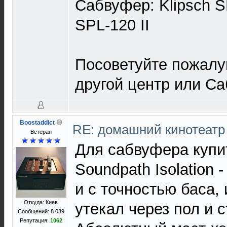
Сабвуфер: Klipsch SP
SPL-120 II
Посоветуйте пожалу
другой центр или Са
Boostaddict
RE: домашний кинотеатр
Ветеран
Для сабвуфера купи
Soundpath Isolation 
и с точностью баса, 
Откуда: Киев
утекал через пол и 
Сообщений: 8 039
Репутация:
1062