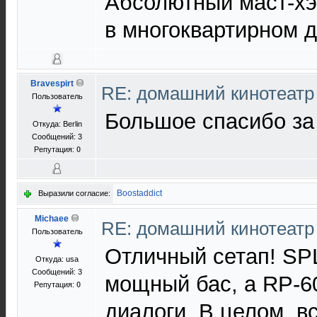
Абсолютный маст-хэв
в многоквартирном 
Bravespirt
RE: домашний кинотеатр
Пользователь
Большое спасибо за
Откуда: Berlin
Сообщений: 3
Репутация:
0
Boostaddict
Выразили согласие:
Michaee
RE: домашний кинотеатр
Пользователь
Отличный сетап! SPL
Откуда: usa
Сообщений: 3
мощный бас, а RP-6
Репутация:
0
диалоги. В целом, в