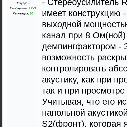
- Стереоусилитель R
Откуда: --
Сообщений: 1 273
имеет конструкцию -
Репутация:
50
выходной мощностью
канал при 8 Ом(ной)
демпингфактором - 3
возможность раскрыт
контролировать абс
акустику, как при п
так и при просмотр
Учитывая, что его и
напольной акустико
S2(фронт), которая 