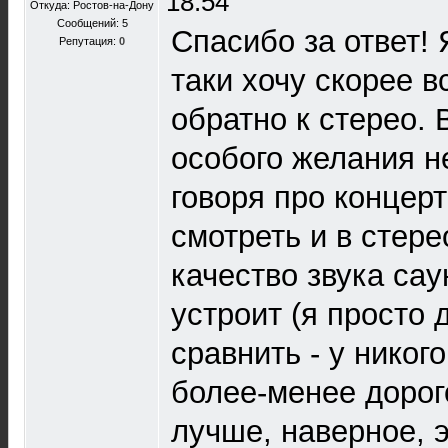
18:54
Откуда: Ростов-на-Дону
Сообщений: 5
Спасибо за ответ! 
Репутация:
0
таки хочу скорее в
обратно к стерео. 
особого желания н
говоря про концер
смотреть и в стер
качество звука са
устроит (я просто 
сравнить - у никог
более-менее дорого
лучше, наверное, 