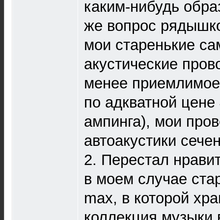
каким-нибудь образ
же вопрос рядышко
мои старенькие с
акустические прово
менее приемлимое,
по адкватной цене 
ампинга), мои пров
автоакустики сечен
2. Перестал нравит
в моем случае ста
max, в которой хр
коллекция музыки 