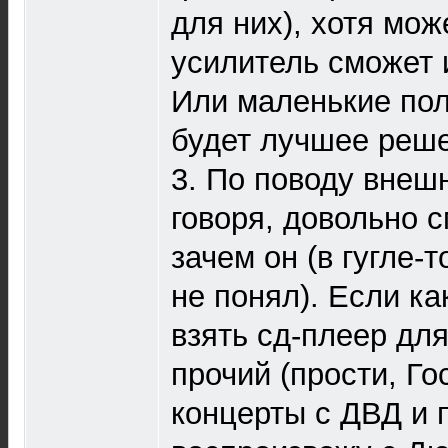
для них), хотя мо
усилитель сможет 
Или маленькие пол
будет лучшее реш
3. По поводу внеш
говоря, довольно 
зачем он (в гугле-т
не понял). Если ка
взять сд-плеер дл
прочий (прости, Гос
концерты с ДВД и п