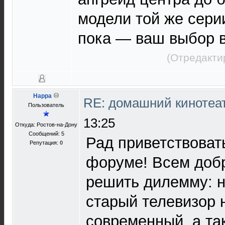
модели той же сери
пока — ваш выбор в
(Отредакти
Happa
RE: домашний кинотеа
Пользователь
13:25
Откуда: Ростов-на-Дону
Сообщений: 5
Рад приветствоват
Репутация:
0
форуме! Всем доб
решить дилемму: н
старый телевизор 
современный, а та