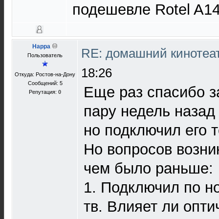
подешевле Rotel A14
Happa
RE: домашний кинотеа
Пользователь
18:26
Откуда: Ростов-на-Дону
Сообщений: 5
Еще раз спасибо з
Репутация:
0
пару недель назад 
но подключил его т
Но вопросов возни
чем было раньше:
1. Подключил по н
тв. Влияет ли опти