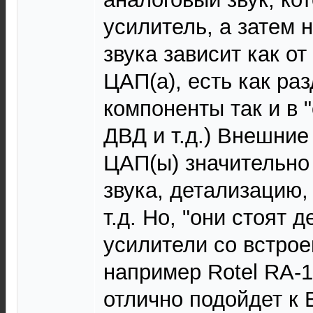
усилитель, а затем 
звука зависит как от
ЦАП(а), есть как ра
компоненты так и в 
ДВД и т.д.) Внешние
ЦАП(ы) значительно
звука, детализацию,
т.д. Но, "они стоят д
усилители со встро
например Rotel RА-1
отлично подойдет к 