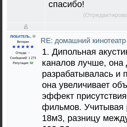
спасибо!
(Отредактирова
ЛЮБИТЕЛЬ..
RE: домашний кинотеатр
Ветеран
1. Дипольная акуст
Откуда: --
Сообщений: 1 273
каналов лучше, она 
Репутация:
50
разрабатывалась и 
она увеличивает об
эффект присутствия
фильмов. Учитывая 
18м3, разницу меж