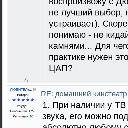
воспроизвожу с Дю
не лучший выбор, 
устраивает). Скорее
понимаю - не кида
камнями... Для чег
практике нужен эт
ЦАП?
ЛЮБИТЕЛЬ..
RE: домашний кинотеатр
Ветеран
1. При наличии у ТВ
Откуда: --
Сообщений: 1 273
звука, его можно по
Репутация:
50
абсолютно любому с