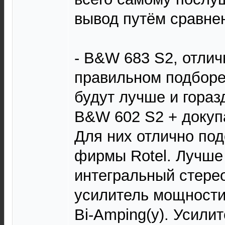
вывод путём сравне
- B&W 683 S2, отлич
правильном подборе
будут лучше и гора
B&W 602 S2 + докуп
Для них отлично по
фирмы Rotel. Лучше 
интегральный стере
усилитель мощности
Bi-Аmping(у). Усили