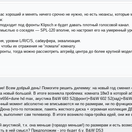
вас хороший и менять ничего срочно не нужно, но есть нюансы, которые 
к:
подходит под фронты Klipsch и будет давать плотный голосовой канал.
мыслью о соседях — SPL-120 вполне, но настроил его на умеренный у
я, уровни L/R/C/S, сабвуфера, эквализация.
 чтобы их отражения не “ломали” комнату.
фронты, тогда можно рассмотреть апгрейд центра до более крупной моде
ме! Всем добрый день! Помогите решить дилемму: на новый год сменил 
а новый большой. В итоге возникла проблема: комната 18м3 в которой 
nr656+dune hd max, акустика B&W 683 S2(фронт)+B&W 602 S2(зад)+B&W 
анный момент абсолютно не вписываются ни по размерам, ни по функцион
 Дюна (что-то потоковое, память жесткого диска + огромная коллекция ДВ
, выполняет сам телевизор. В итоге возникло пара-тройка идей, они же 
й акустикой, т.к. она меньше (гораздо меньше!) по размерам и есть воз
есть в ней смысл? Предположим - это будет б.у. B&W DS3