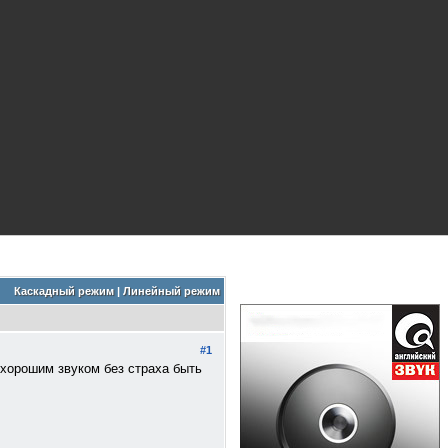
Каскадный режим
|
Линейный режим
#1
 хорошим звуком без страха быть