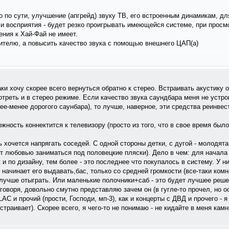
то по сути, улучшение (апгрейд) звуку ТВ, его встроенным динамикам, д
 и восприятия - будет резко проигрывать имеющейся системе, при просм
ния к Хай-Фай не имеет.
лителю, а повысить качество звука с помощью внешнего ЦАП(а)
аки хочу скорее всего вернуться обратно к стерео. Встраивать акустику 
отреть и в стерео режиме. Если качество звука саундбара меня не устро
лее-менее дорогого саунбара), то лучше, наверное, эти средства реинвес
жность коннектится к телевизору (просто из того, что в свое время было
 хочется напрягать соседей. С одной стороны детки, с дугой - молодят
ут любовью заниматься под половецкие пляски). Дело в чем: для начала
к и по дизайну, тем более - это последнее что покупалось в систему. У н
 начинает его выдавать,бас, только со средней громкости (все-таки комн
лучше отыграть. Или маленькие полочники+саб - это будет лучшее реш
говоря, довольно смутно представляю зачем он (в гугле-то прочел, но о
LAC и прочий (прости, Господи, мп-3), как и концерты с ДВД и прочего -
страивает). Скорее всего, я чего-то не понимаю - не кидайте в меня камн