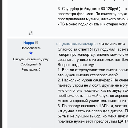
3. Саундбар (в бюджете 80-120руб.) - э
просмотра фильмов. По качеству звука
прослушивании музыки, никакого отноше
- ТВ можно подключать и к стерео уси
Happa
RE: домашний кинотеатр 5.1
/
04-02-2026 18:54
Пользователь
Спасибо за ответ! Я тут подумал: все-т
говоря про концерты), вполне можно см
Откуда: Ростов-на-Дону
сравнить - у никого из знакомых нет бо
Сообщений: 5
Вопрос тогда походу:
Репутация:
0
1. Все ли стереоусилители имеют возмо
это нужен именно стереоресивер?
2. Насколько нужен сабвуфер? Не очень
пантеру утром не любят, другие не мог
мне они очень нравятся как по звуку та
проблема есть - на мой слух, он хорошо
может и хороший усилитель сможет их 
3. По поводу внешнего ЦАПа: я, честно 
- я думал взять сд-плеер для дисков. F
быть и не лучший выбор, но меня звук у
практике нужен этот пресловутый ЦАП?