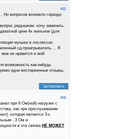
#11
.. Но вопросов возникло гораздо
е вопрос рядышком: хочу заменить
адкватной цене 4х жильное (для
ллекция музыки в лослессах.
иличный сд-проигрыватель.... Я
 мне не нравится и мой
 ли возможность как-нибудь
 прямо одни восторженные отзывы,
Цитировать
#12
анал при 8 Ом(ной) нагрузке с
устику, как при прослушивании
нт), которая является 3-х
льным - 3 Ом и
мощности и эта связка
НЕ МОЖЕТ