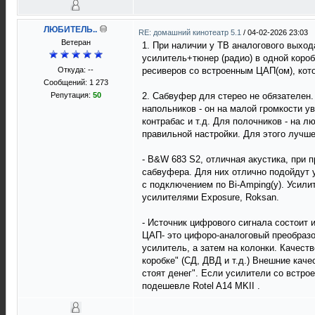
ЛЮБИТЕЛЬ..
RE: домашний кинотеатр 5.1
/
04-02-2026 23:03
Ветеран
1. При наличии у ТВ аналогового выход
усилитель+тюнер (радио) в одной короб
Откуда: --
ресиверов со встроенным ЦАП(ом), кот
Сообщений: 1 273
Репутация:
50
2. Сабвуфер для стерео не обязателен.
напольников - он на малой громкости у
контрабас и т.д. Для полочников - на 
правильной настройки. Для этого лучш
- B&W 683 S2, отличная акустика, при
сабвуфера. Для них отлично подойдут 
с подключением по Bi-Аmping(у). Усилит
усилителями Еxposure, Roksan.
- Источник цифрового сигнала состоит 
ЦАП- это цифоро-аналоговый преобразо
усилитель, а затем на колонки. Качеств
коробке" (СД, ДВД и т.д.) Внешние кач
стоят денег". Если усилители со встро
подешевле Rotel A14 MKII .