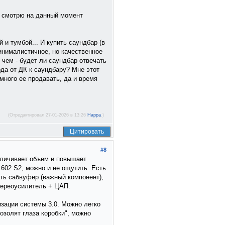
 я смотрю на данный момент
и тумбой... И купить саундбар (в
минималистичное, но качественное
 чем - будет ли саундбар отвечать
да от ДК к саундбару? Мне этот
много ее продавать, да и время
(Отредактировал 27-01-2026 в 13:26
Happa
.)
Цитировать
#8
еличивает объем и повышает
02 S2, можно и не ощутить. Есть
ить сабвуфер (важный компонент),
стереоусилитель + ЦАП.
зации системы 3.0. Можно легко
озолят глаза коробки", можно