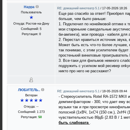
Happa
RE: домашний кинотеатр 5.1
/
17-05-2026 18:26
Пользователь
Еще раз спасибо за ответ! Приобрел пар
больше, чем было раньше:
Откуда: Ростов-на-Дону
1. Подключил по нонеймовой оптике к т
Сообщений: 5
мои старенькие самодельные акустическ
Репутация:
0
би-ампинга), мои провода - кабеля для 
2. Перестал нравиться источник звука,
Может быть есть что-то более лучшее, 
так понимаю, с этим усилителем будет 
простенький виниловые проигрыватель 
3. Все-таки для фильмов немного слабов
подружить с усилком мой ресивер onky
никто про него не расскажет?
ЛЮБИТЕЛЬ..
RE: домашний кинотеатр 5.1
/
18-05-2026 09:44
Ветеран
- Стереоусилитель Rotel RA-1572 MKII 
демпингфактором - 300, что дает ему в
Откуда: --
музыки так и при просмотре кинофильмо
Сообщений: 1 273
полосной (1хВЧ, 1хСЧ (150 см.), 2хНЧ 
Репутация:
50
чувствительностью 89дБ (2.83 В / 1 мет
быть слабовата
.