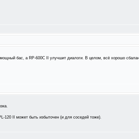
 мощный бас, а RP-600C II улучшит диалоги. В целом, всё хорошо сбала
зка.
PL-120 II может быть избыточен (и для соседей тоже).