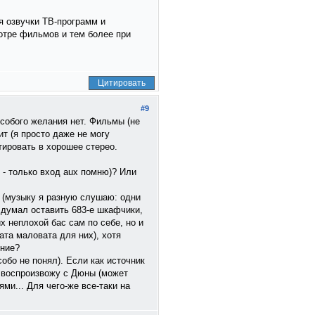
ля озвучки ТВ-программ и
отре фильмов и тем более при
Цитировать
#9
особого желания нет. Фильмы (не
ит (я просто даже не могу
тировать в хорошее стерео.
 - только вход aux помню)? Или
а (музыку я разную слушаю: одни
 думал оставить 683-е шкафчики,
их неплохой бас сам по себе, но и
ата маловата для них), хотя
ение?
собо не понял). Если как источник
 я воспроизвожу с Дюны (может
ями... Для чего-же все-таки на