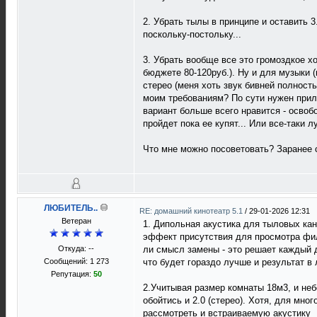
2. Убрать тылы в принципе и оставить 
поскольку-постольку...
3. Убрать вообще все это громоздкое х
бюджете 80-120руб.). Ну и для музыки 
стерео (меня хоть звук бивней полност
моим требованиям? По сути нужен прил
вариант больше всего нравится - освоб
пройдет пока ее купят... Или все-таки 
Что мне можно посоветовать? Заранее 
ЛЮБИТЕЛЬ..
RE: домашний кинотеатр 5.1
/
29-01-2026 12:31
Ветеран
1. Дипольная акустика для тыловых ка
эффект присутствия для просмотра фи
Откуда: --
ли смысл замены - это решает каждый д
Сообщений: 1 273
что будет гораздо лучше и результат в
Репутация:
50
2.Учитывая размер комнаты 18м3, и не
обойтись и 2.0 (стерео). Хотя, для мн
рассмотреть и встраиваемую акустику