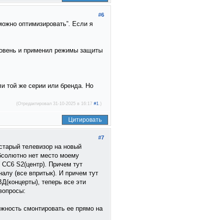
#6
можно оптимизировать”. Если я
ровень и применил режимы защиты
ли той же серии или бренда. Но
(Отредактировал 31-10-2025 в 16:17
#1
.)
Цитировать
#7
старый телевизор на новый
абсолютно нет место моему
CC6 S2(центр). Причем тут
алу (все впритык). И причем тут
Д(концерты), теперь все эти
вопросы:
можность смонтировать ее прямо на