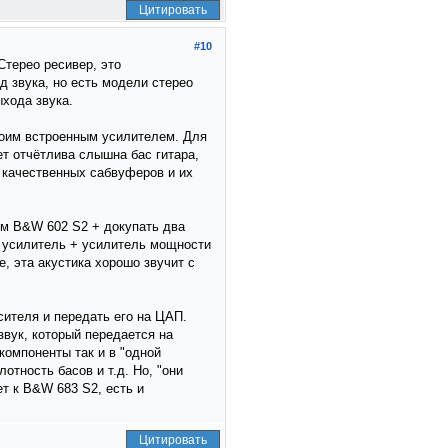
Цитировать
#10
Стерео ресивер, это
д звука, но есть модели стерео
хода звука.
своим встроенным усилителем. Для
ет отчётлива слышна бас гитара,
и качественных сабвуферов и их
ем B&W 602 S2 + докупать два
о усилитель + усилитель мощности
е, эта акустика хорошо звучит с
сителя и передать его на ЦАП.
вук, который передается на
 компоненты так и в "одной
отность басов и т.д. Но, "они
т к B&W 683 S2, есть и
Цитировать