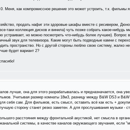
3.0. Меня, как компромиссное решение это может устроить, т.к. фильмы
озяйство, продать нафиг эти здоровые шкафы вместе с ресивером, Дюной 
(все-таки коллекция дисков и винила) чуть позже собрать какое-нибудь 
ью устраивает, но можно посмотреть что-нибудь более лучшее). Вопрос в
ичный звук для телевизора. Какие могут быть подводные камни с перехо
одить пространство. Но с другой стороны люблю свою систему, жалко не
лучше будет вариант 2?
спасибо!
налов лучше, она для этого разрабатывалась и предназначается, она ув
льмов. Учитывая размер комнаты 18м3, разницу между B&W DS3 и B&W 6
ля себя сам. Для фильмов, есть смысл, оставить всё как есть + докуп
 лучшую сторону станет резко заметен. А для прослушивания музыки - 
большого расстояния между фронтальной акустикой, нет смысла в органи
огоканальной системы, в качестве каналов окружающего звучания, если "м