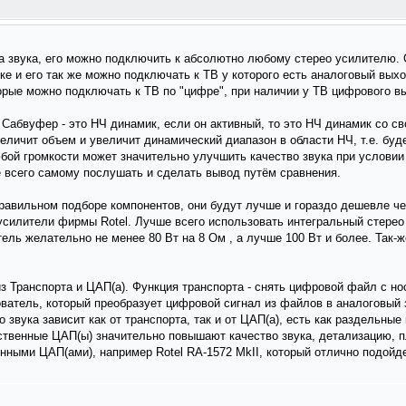
а звука, его можно подключить к абсолютно любому стерео усилителю. 
ке и его так же можно подключать к ТВ у которого есть аналоговый выхо
орые можно подключать к ТВ по "цифре", при наличии у ТВ цифрового вы
 Сабвуфер - это НЧ динамик, если он активный, то это НЧ динамик со 
величит объем и увеличит динамический диапазон в области НЧ, т.е. буд
любой громкости может значительно улучшить качество звука при услови
е всего самому послушать и сделать вывод путём сравнения.
 правильном подборе компонентов, они будут лучше и гораздо дешевле ч
усилители фирмы Rotel. Лучше всего использовать интегральный стере
ель желательно не менее 80 Вт на 8 Ом , а лучше 100 Вт и более. Так-ж
из Транспорта и ЦАП(а). Функция транспорта - снять цифровой файл с но
ватель, который преобразует цифровой сигнал из файлов в аналоговый з
о звука зависит как от транспорта, так и от ЦАП(а), есть как раздельные
ественные ЦАП(ы) значительно повышают качество звука, детализацию, пл
енными ЦАП(ами), например Rotel RА-1572 MkII, который отлично подойде