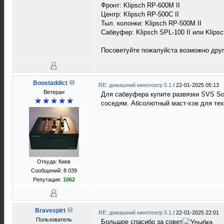
Фронт: Klipsch RP-600M II
Центр: Klipsch RP-500C II
Тыл. колонки: Klipsch RP-500M II
Сабвуфер: Klipsch SPL-100 II или Klipsc
Посоветуйте пожалуйста возможно друг
Boostaddict
RE: домашний кинотеатр 5.1
/
22-01-2025 05:13
Ветеран
Для сабвуфера купите развязки SVS Soun
соседям. Абсолютный маст-хэв для тех,
Откуда: Киев
Сообщений: 8 039
Репутация:
1062
Bravespirt
RE: домашний кинотеатр 5.1
/
22-01-2025 22:01
Пользователь
Большое спасибо за совет