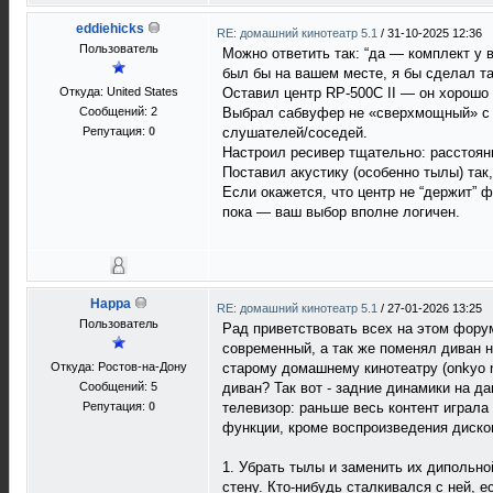
eddiehicks
RE: домашний кинотеатр 5.1
/
31-10-2025 12:36
Пользователь
Можно ответить так: “да — комплект у 
был бы на вашем месте, я бы сделал та
Откуда: United States
Оставил центр RP-500C II — он хорошо 
Сообщений: 2
Выбрал сабвуфер не «сверхмощный» с 
Репутация:
0
слушателей/соседей.
Настроил ресивер тщательно: расстояни
Поставил акустику (особенно тылы) так,
Если окажется, что центр не “держит” 
пока — ваш выбор вполне логичен.
Happa
RE: домашний кинотеатр 5.1
/
27-01-2026 13:25
Пользователь
Рад приветствовать всех на этом фору
современный, а так же поменял диван н
Откуда: Ростов-на-Дону
старому домашнему кинотеатру (onkyo 
Сообщений: 5
диван? Так вот - задние динамики на д
Репутация:
0
телевизор: раньше весь контент играла
функции, кроме воспроизведения дисков
1. Убрать тылы и заменить их дипольно
стену. Кто-нибудь сталкивался с ней, 