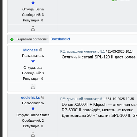
Откуда: Berlin
Сообщений: 3
Репутация:
0
Boostaddict
Выразили согласие:
Michaee
RE: домашний кинотеатр 5.1
/
11-03-2025 10:14
Пользователь
Отличный сетап! SPL-120 II даст более
Откуда: usa
Сообщений: 3
Репутация:
0
eddiehicks
RE: домашний кинотеатр 5.1
/
31-10-2025 12:35
Пользователь
Denon X3800H + Klipsch — отличная свя
RP-500C II подойдёт, менять не нужно.
Откуда: United States
Для комнаты 20 м² хватит SPL-100 II, S
Сообщений: 2
Репутация:
0