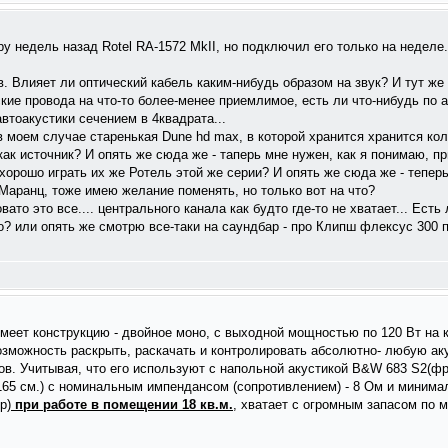
у недель назад Rotel RА-1572 MkII, но подключил его только на неделе.
в. Влияет ли оптический кабель каким-нибудь образом на звук? И тут ж
ие провода на что-то более-менее приемлимое, есть ли что-нибудь по 
автоакустики сечением в 4квадрата...
 в моем случае старенькая Dune hd max, в которой хранится хранится ко
как источник? И опять же сюда же - таперь мне нужен, как я понимаю, пр
хорошо играть их же Ротель этой же серии? И опять же сюда же - теперь
Маранц, тоже имею желание поменять, но только вот на что?
ато это все.... центрального канала как будто где-то не хватает... Есть
o? или опять же смотрю все-таки на саундбар - про Клипш флексус 300
имеет конструкцию - двойное моно, с выходной мощностью по 120 Вт на к
озможность раскрыть, раскачать и контролировать абсолютно- любую ак
в. Учитывая, что его используют с напольной акустикой B&W 683 S2(фро
(165 см.) с номинальным импендансом (сопротивлением) - 8 Ом и минима
р)
при работе в помещении 18 кв.м.
, хватает с огромным запасом по 