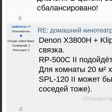
сбалансировано!
eddiehicks
RE: домашний кинотеатр
Пользователь
Denon X3800H + Kli
Откуда: United States
Сообщений: 2
связка.
Репутация:
0
RP-500C II подойдёт
Для комнаты 20 м² х
SPL-120 II может бы
соседей тоже).
(Отредакти