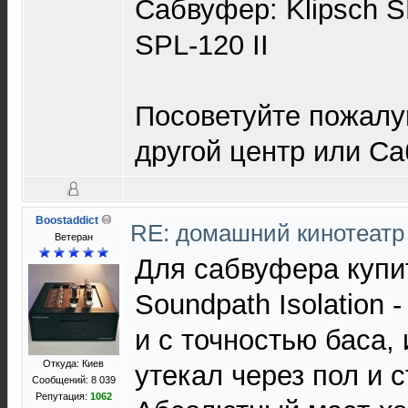
Сабвуфер: Klipsch SP
SPL-120 II
Посоветуйте пожалу
другой центр или Са
Boostaddict
RE: домашний кинотеатр
Ветеран
Для сабвуфера купи
Soundpath Isolation 
и с точностью баса, 
Откуда: Киев
утекал через пол и 
Сообщений: 8 039
Репутация:
1062