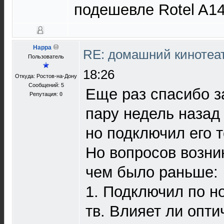
подешевле Rotel A14
Happa
RE: домашний кинотеа
Пользователь
18:26
Откуда: Ростов-на-Дону
Сообщений: 5
Еще раз спасибо з
Репутация:
0
пару недель назад 
но подключил его т
Но вопросов возни
чем было раньше:
1. Подключил по н
тв. Влияет ли опти