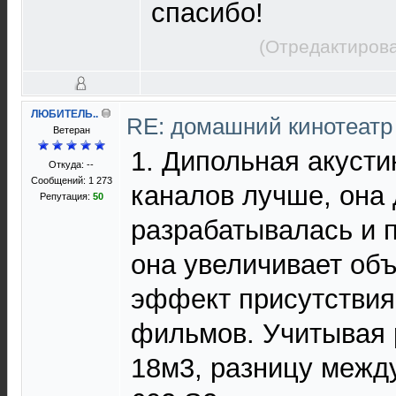
спасибо!
(Отредактирова
ЛЮБИТЕЛЬ..
RE: домашний кинотеатр
Ветеран
1. Дипольная акуст
Откуда: --
Сообщений: 1 273
каналов лучше, она 
Репутация:
50
разрабатывалась и 
она увеличивает об
эффект присутствия
фильмов. Учитывая 
18м3, разницу меж