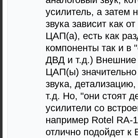
усилитель, а затем 
звука зависит как от
ЦАП(а), есть как ра
компоненты так и в 
ДВД и т.д.) Внешние
ЦАП(ы) значительно
звука, детализацию,
т.д. Но, "они стоят д
усилители со встро
например Rotel RА-1
отлично подойдет к 