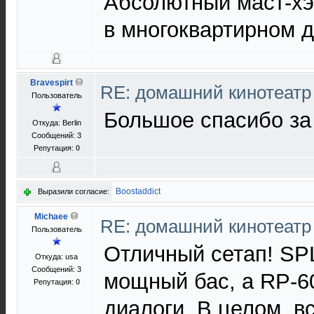
Абсолютный маст-хэв
в многоквартирном 
Bravespirt
RE: домашний кинотеатр
Пользователь
Большое спасибо за
Откуда: Berlin
Сообщений: 3
Репутация:
0
Boostaddict
Выразили согласие:
Michaee
RE: домашний кинотеатр
Пользователь
Отличный сетап! SPL
Откуда: usa
Сообщений: 3
мощный бас, а RP-6
Репутация:
0
диалоги. В целом, в