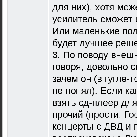
для них), хотя мо
усилитель сможет 
Или маленькие пол
будет лучшее реш
3. По поводу внеш
говоря, довольно 
зачем он (в гугле-т
не понял). Если ка
взять сд-плеер дл
прочий (прости, Гос
концерты с ДВД и п