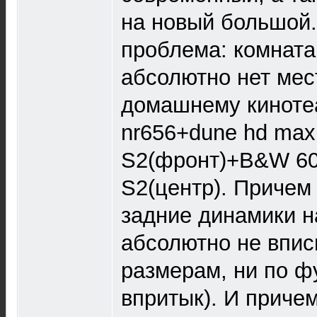
на новый большой.
проблема: комната
абсолютно нет мес
домашнему кинотеа
nr656+dune hd max
S2(фронт)+B&W 6
S2(центр). Причем 
задние динамики 
абсолютно не впис
размерам, ни по ф
впритык). И причем