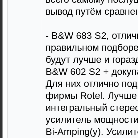
вывод путём сравне
- B&W 683 S2, отлич
правильном подборе
будут лучше и гора
B&W 602 S2 + докуп
Для них отлично по
фирмы Rotel. Лучше 
интегральный стере
усилитель мощности
Bi-Аmping(у). Усили