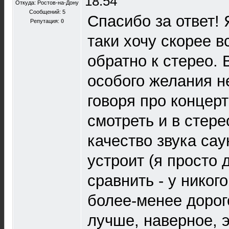
18:54
Откуда: Ростов-на-Дону
Сообщений: 5
Спасибо за ответ! 
Репутация:
0
таки хочу скорее в
обратно к стерео. 
особого желания н
говоря про концер
смотреть и в стер
качество звука са
устроит (я просто 
сравнить - у никог
более-менее дорого
лучше, наверное, 