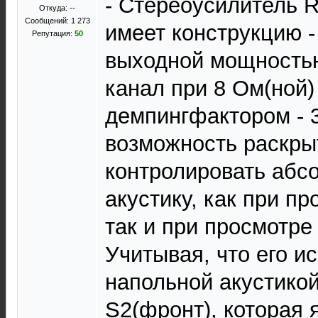
- Стереоусилитель R
Откуда: --
Сообщений: 1 273
имеет конструкцию -
Репутация:
50
выходной мощностью
канал при 8 Ом(ной)
демпингфактором - 3
возможность раскрыт
контролировать абс
акустику, как при п
так и при просмотр
Учитывая, что его и
напольной акустико
S2(фронт), которая 