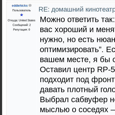
eddiehicks
RE: домашний кинотеатр
Пользователь
Можно ответить так:
Откуда: United States
Сообщений: 2
вас хороший и меня
Репутация:
0
нужно, но есть нюа
оптимизировать”. Е
вашем месте, я бы 
Оставил центр RP-5
подходит под фронты
давать плотный гол
Выбрал сабвуфер н
мыслью о соседях 