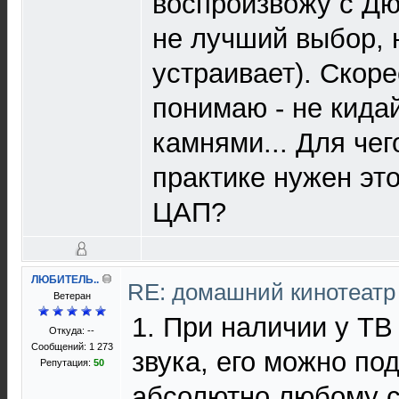
воспроизвожу с Дю
не лучший выбор, 
устраивает). Скорее
понимаю - не кида
камнями... Для чег
практике нужен эт
ЦАП?
ЛЮБИТЕЛЬ..
RE: домашний кинотеатр
Ветеран
1. При наличии у ТВ
Откуда: --
Сообщений: 1 273
звука, его можно по
Репутация:
50
абсолютно любому с