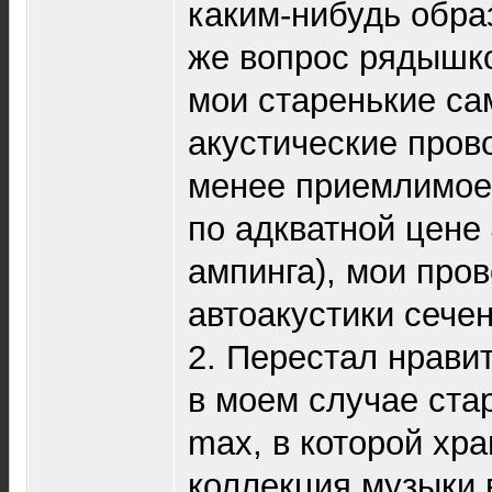
каким-нибудь образ
же вопрос рядышко
мои старенькие с
акустические прово
менее приемлимое,
по адкватной цене 
ампинга), мои пров
автоакустики сечен
2. Перестал нравит
в моем случае ста
max, в которой хр
коллекция музыки 