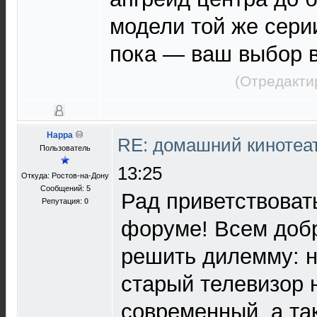
модели той же сери
пока — ваш выбор в
(Отредакти
Happa
RE: домашний кинотеа
Пользователь
13:25
Откуда: Ростов-на-Дону
Сообщений: 5
Рад приветствоват
Репутация:
0
форуме! Всем доб
решить дилемму: н
старый телевизор 
современный, а та