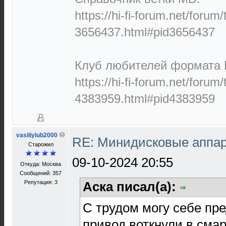
https://hi-fi-forum.net/forum
3656437.html#pid3656437
Клуб любителей формата M
https://hi-fi-forum.net/forum
4383959.html#pid4383959
vasiliylub2000
RE: Минидисковые аппара
Старожил
09-10-2024 20:55
Откуда: Москва
Сообщений: 357
Репутация:
3
Аска писал(а):
С трудом могу себе пр
привод воткнули в смар