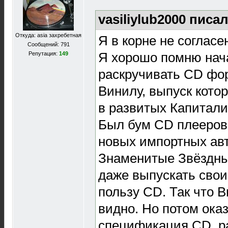
vasiliylub2000 писал
Откуда: asia захребетная
Я в корне не согласе
Сообщений: 791
Я хорошо помню нача
Репутация:
149
раскручивать CD фор
Винилу, выпуск кото
в развитых Капитали
Был бум CD плееров 
новых импортных ав
Знаменитые Звёздны
даже выпускать свои
пользу CD. Так что 
видно. Но потом оказ
спецификация CD, р