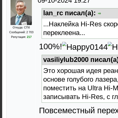
09-10-2024 19:27
lan_rc писал(а):
...Наклейка Hi-Res скор
Откуда: СПб
переклеена...
Сообщений: 2 703
Репутация:
217
100%!
vasiliylub2000 писал(а
Это хорошая идея реа
основе голубого лазера
поместить на Ultra Hi-
записывать Hi-Res, с г
Повсеместный перех