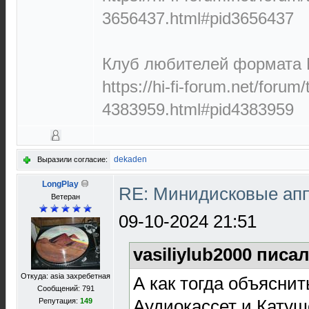
3656437.html#pid3656437
Клуб любителей формата M
https://hi-fi-forum.net/forum
4383959.html#pid4383959
dekaden
Выразили согласие:
LongPlay
RE: Минидисковые аппа
Ветеран
09-10-2024 21:51
vasiliylub2000 писал
Откуда: asia захребетная
А как тогда объясни
Сообщений: 791
Аудиокассет и Кату
Репутация:
149