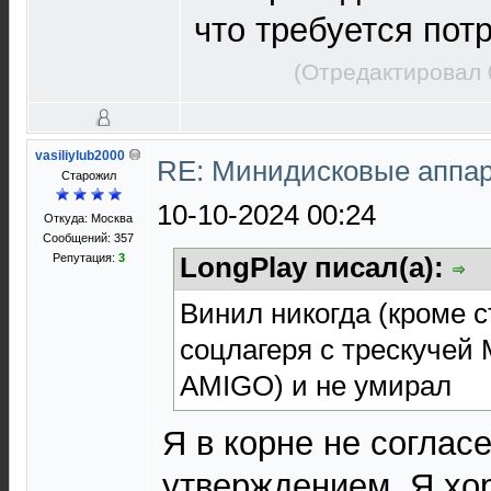
что требуется пот
(Отредактировал 
vasiliylub2000
RE: Минидисковые аппара
Старожил
10-10-2024 00:24
Откуда: Москва
Сообщений: 357
Репутация:
3
LongPlay писал(а):
Винил никогда (кроме 
соцлагеря с трескучей
AMIGO) и не умирал
Я в корне не согласе
утверждением. Я хо