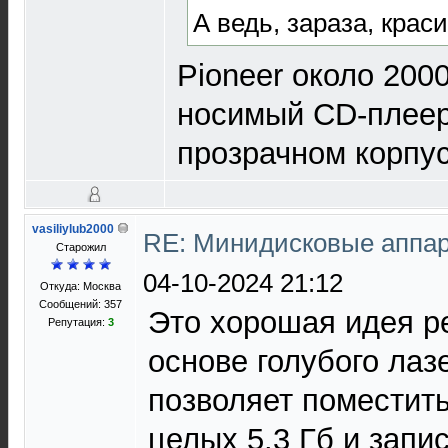
А ведь, зараза, крас
Pioneer около 200
носимый CD-плеер
прозрачном корпус
vasiliylub2000
RE: Минидисковые аппара
Старожил
04-10-2024 21:12
Откуда: Москва
Сообщений: 357
Это хорошая идея р
Репутация:
3
основе голубого лаз
позволяет поместить
целых 5.3 Гб и запис