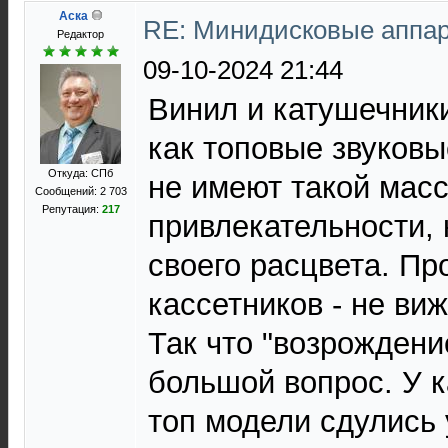
Аска
RE: Минидисковые аппара
Редактор
09-10-2024 21:44
Винил и катушечник
как топовые звуков
Откуда: СПб
не имеют такой мас
Сообщений: 2 703
Репутация:
217
привлекательности, 
своего расцвета. П
кассетников - не ви
Так что "возрождени
большой вопрос. У 
топ модели сдулись 