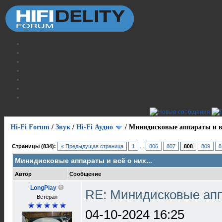
Hi-Fi Forum
/
Звук
/
Hi-Fi Аудио
/
Минидисковые аппараты и вс
Страницы (834):
« Предыдущая страница
1
...
806
807
808
809
8
Минидисковые аппараты и всё о них...
Автор
Сообщение
LongPlay
RE: Минидисковые аппа
Ветеран
04-10-2024 16:25