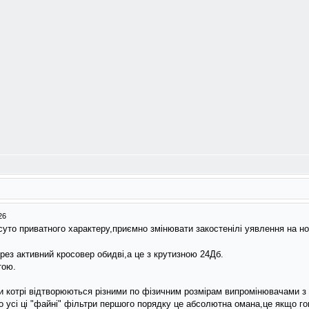
26
 суто приватного характеру,приємно змiнювати закостенiлi уявлення на н
ерез активний кросовер обидвi,а це з крутизною 24Дб.
тою.
и котрi вiдтворюються рiзними по фiзичним розмiрам випромiнювачами з
 усi цi "файнi" фiльтри першого порядку це абсолютна омана,це якщо го