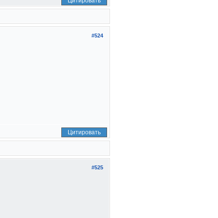
Цитировать
#524
Цитировать
#525