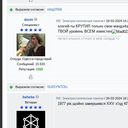
oleg2566
Выразили согласие:
doom
RE: Электростатические панели
/
18-03-2024 14:
Специалист
злогей-ты КРУТИЛ только свои мандэбэ
ТВОЙ уровень ВСЕМ известен
ПЕПЕЛ КЛААСА СТУЧИТ В МОЁ СЕРДЦЕ !!!!
Откуда: Одесса-город герой
Сообщений: 15 633
Репутация:
1315
SUIGYNTOU
Выразили согласие:
baheba
RE: Электростатические панели
/
20-03-2024 16:
Ветеран
1977 рiк,щойно завершився XXV з'їзд К