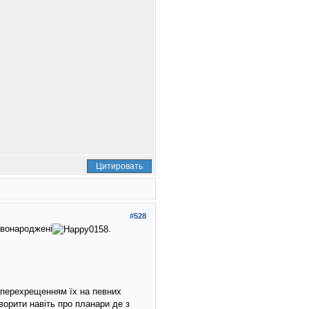
Цитировать
#528
овонародженi
.
 перехрещенням їх на певних
ворити навiть про планари де з