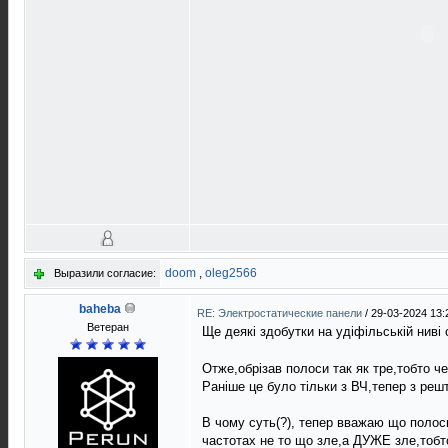
doom
,
oleg2566
Выразили согласие:
baheba
RE: Электростатические панели
/
29-03-2024 13:
Ветеран
Ще деякi здобутки на удiфiльськiй нивi
Отже,обрiзав полоси так як тре,тобто ч
Ранiше це було тiльки з ВЧ,тепер з реш
В чому суть(?), тепер вважаю що полос
частотах не то що зле,а ДУЖЕ зле,тобто