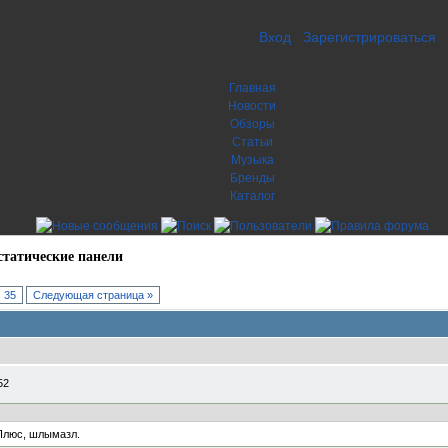
Вход
Зарегистрироваться
Главная
Новости
Обзоры
Статьи
Музыка
Бренды
Каталог
статические панели
35
Следующая страница »
52
 Плюс, шлымазл.