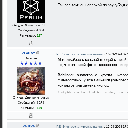
Так всё-таки он неплохой по звуку(?),
Откуда: Файне село Ялта
Сообщений: 4 604
Репутация:
197
ZLoDAY
RE: Электростатические панели
/
16-03-2024 02:
Ветеран
Максимайзер с красной мордой старый -
То, что на твоей фото - кроссовер - впе
Behringer - аналоговые - крутил. Цифров
У аналоговых, у всей линейки (компресс
контактов или замена кнопок.
Audiophiles use phono leads because they are unba
Откуда: Днепропетровск
Сообщений: 3 273
Репутация:
196
baheba
RE: Электростатические панели
/
17-03-2024 17: