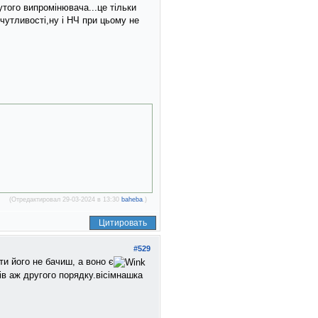
того випромiнювача...це тiльки
утливостi,ну i НЧ при цьому не
(Отредактировал 29-03-2024 в 13:30
baheba
.)
Цитировать
#529
и його не бачиш, а воно є
ів аж другого порядку.вісімнашка