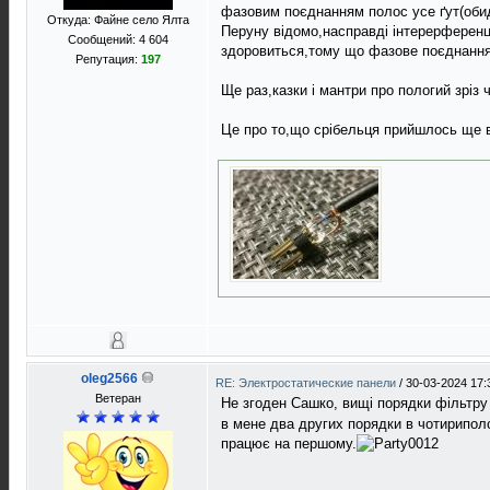
фазовим поєднанням полос усе ґут(обидв
Откуда: Файне село Ялта
Перуну вiдомо,насправдi iнтерерференц
Сообщений: 4 604
здоровиться,тому що фазове поєднання 
Репутация:
197
Ще раз,казки i мантри про пологий зрiз
Це про то,що срiбельця прийшлось ще 
oleg2566
RE: Электростатические панели
/
30-03-2024 17:
Ветеран
Не згоден Сашко, вищі порядки фільтру
в мене два других порядки в чотириполс
працює на першому.