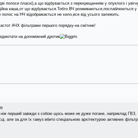
i полоси пласкi),а що вiдбувається з перехрещенням у опуклого i увiгну
iйна каша,от що вiдбувається.Тобто ВЧ розмиваються,послаблюються у ч
полос на НЧ вiдображається не хило,все вiд усього залежить.
 частот АЧХ фiльтрами першого порядку-на смiтник!
вiдмотати на допомiжний дротик
.
35
 ніж перший завжди з собою щось може не дуже погане, наприклад ГВЗ, т
ці, але за для їх гамуз вбито спеціальною архітектурою активних фільтр