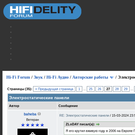
Hi-Fi Forum
/
Звук
/
Hi-Fi Аудио
/
Авторские работы
/
Электро
Страницы (35):
« Предыдущая страница
1
...
25
26
27
28
29
...
Электростатические панели
Автор
Сообщение
baheba
RE: Электростатические панели
/
15-03-2024 23:
Ветеран
ZLoDAY писал(а):
Я его крутил вживую году в 2006 на Европе