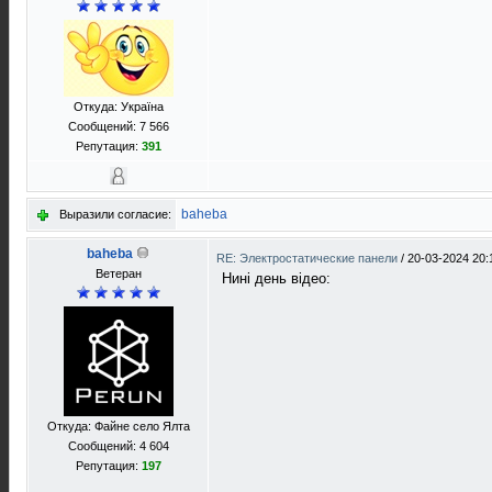
Откуда: Україна
Сообщений: 7 566
Репутация:
391
baheba
Выразили согласие:
baheba
RE: Электростатические панели
/
20-03-2024 20:
Ветеран
Нинi день вiдео:
Откуда: Файне село Ялта
Сообщений: 4 604
Репутация:
197