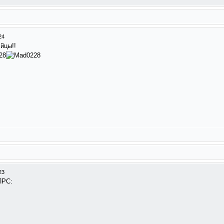
24
йцы!!
23
ПРС: