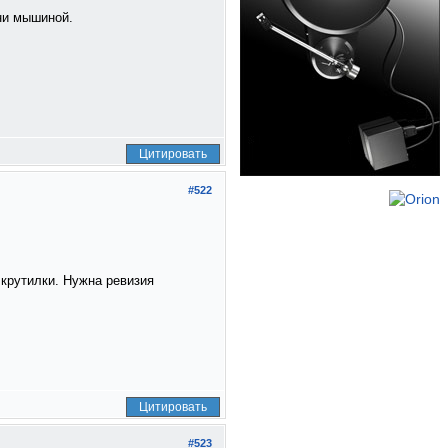
зни мышиной.
Цитировать
#522
 крутилки. Нужна ревизия
Цитировать
#523