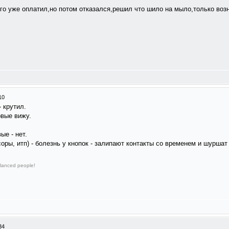
я его уже оплатил,но потом отказался,решил что шило на мыло,только во
10
 крутил.
рвые вижу.
ые - нет.
оры, итп) - болезнь у кнопок - залипают контакты со временем и шуршат
lanced people!
34