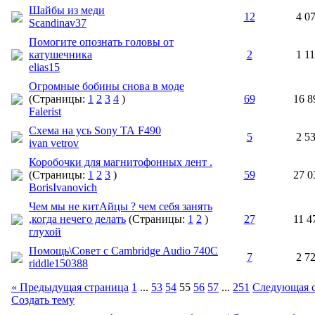
Шайбы из меди
12
4 0
Scandinav37
Помогите опознать головы от
катушечника
2
1 1
elias15
Огромные бобины снова в моде
(Страницы:
1
2
3
4
)
69
16 8
Falerist
Схема на усь Sony ТА F490
5
2 5
ivan vetrov
Коробочки для магнитофонных лент .
(Страницы:
1
2
3
)
59
27 0
BorisIvanovich
Чем мы не китАйцы ? чем себя занять
,когда нечего делать
(Страницы:
1
2
)
27
11 4
глухой
Помощь\Совет с Cambridge Audio 740C
7
2 7
riddle150388
« Предыдущая страница
1
...
53
54
55
56
57
...
251
Следующая с
Создать тему