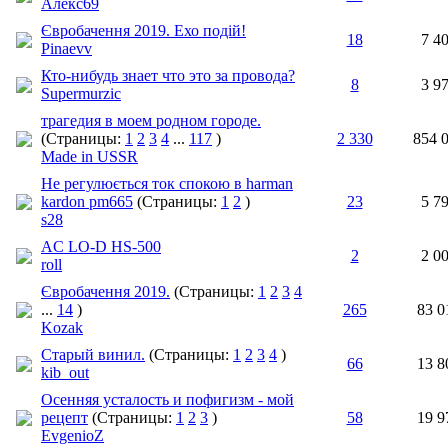
Алекс69
Євробачення 2019. Ехо подій!
18
7 4
Pinaevv
Кто-нибудь знает что это за провода?
8
3 9
Supermurzic
трагедия в моем родном городе.
(Страницы:
1
2
3
4
...
117
)
2 330
854 
Made in USSR
Не регулюється ток спокою в harman
kardon pm665
(Страницы:
1
2
)
23
5 7
s28
AC LO-D HS-500
2
2 0
roll
Євробачення 2019.
(Страницы:
1
2
3
4
...
14
)
265
83 0
Kozak
Старый винил.
(Страницы:
1
2
3
4
)
66
13 8
kib_out
Осенняя усталость и пофигизм - мой
рецепт
(Страницы:
1
2
3
)
58
19 9
EvgenioZ