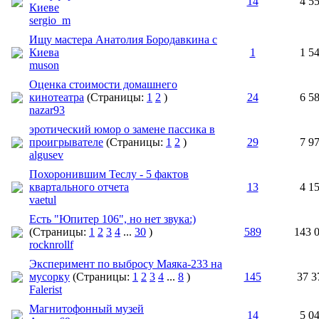
14
4 5
Киеве
sergio_m
Ищу мастера Анатолия Бородавкина с
Киева
1
1 5
muson
Оценка стоимости домашнего
кинотеатра
(Страницы:
1
2
)
24
6 5
nazar93
эротический юмор о замене пассика в
проигрывателе
(Страницы:
1
2
)
29
7 9
algusev
Похоронившим Теслу - 5 фактов
квартального отчета
13
4 1
vaetul
Есть "Юпитер 106", но нет звука:)
(Страницы:
1
2
3
4
...
30
)
589
143 
rocknrollf
Эксперимент по выбросу Маяка-233 на
мусорку
(Страницы:
1
2
3
4
...
8
)
145
37 3
Falerist
Магнитофонный музей
14
5 0