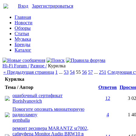
Вход
Зарегистрироваться
Главная
Новости
Обзоры
Статьи
Музыка
Бренды
Каталог
Hi-Fi Forum /
Разное /
Курилка
« Предыдущая страница
1
...
53
54
55
56
57
...
251
Следующая с
Курилка
Тема / Автор
Ответов
Просмо
ошибочный сертификат
12
3 0
BorisIvanovich
Помогите опознать миниатюрную
радиолампу
4
1 4
gemballa
ремонт ресивера MARANTZ sr7002,
сабвуфера Monitor Audio BRW10 в