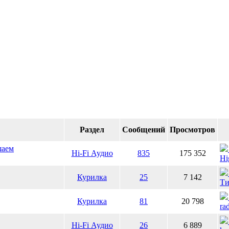
Раздел
Сообщений
Просмотров
шаем
Hi-Fi Аудио
835
175 352
Hi
Курилка
25
7 142
Ти
Курилка
81
20 798
ra
Hi-Fi Аудио
26
6 889