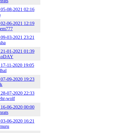
nrats
05-08-2021 02:16
o
02-06-2021 12:19
dem777
09-03-2021 23:21
sha
21-01-2021 01:39
LoDAY
17-11-2020 19:05
lhal
07-09-2020 19:23
ck
28-07-2020 22:33
hr-wolf
16-06-2020 00:00
nrats
03-06-2020 16:21
muru