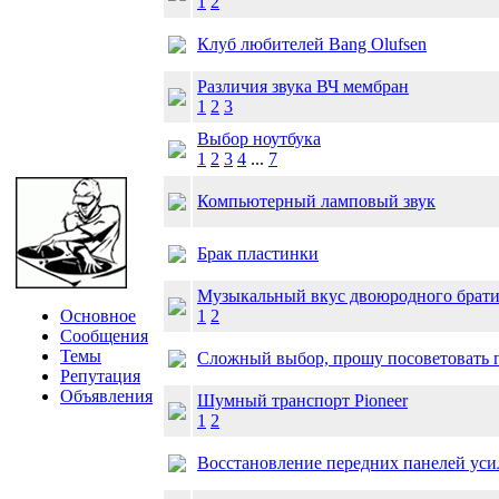
1
2
Клуб любителей Bang Olufsen
Различия звука ВЧ мембран
1
2
3
Выбор ноутбука
1
2
3
4
...
7
Компьютерный ламповый звук
Брак пластинки
Музыкальный вкус двоюродного брат
Основное
1
2
Сообщения
Темы
Сложный выбор, прошу посоветовать 
Репутация
Объявления
Шумный транспорт Pioneer
1
2
Восстановление передних панелей уси