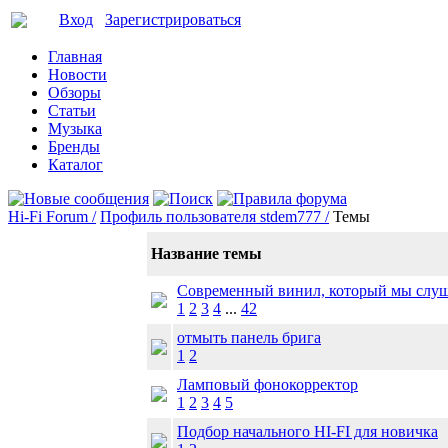
Вход
Зарегистрироваться
Главная
Новости
Обзоры
Статьи
Музыка
Бренды
Каталог
Hi-Fi Forum /
Профиль пользователя stdem777 /
Темы
Название темы
Современный винил, который мы слу
1
2
3
4
...
42
отмыть панель брига
1
2
Ламповый фонокорректор
1
2
3
4
5
Подбор начального HI-FI для новичка