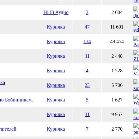
ko
Hi-Fi Аудио
3
2 004
dj
Курилка
47
11 601
st
Курилка
134
49 454
Pa
Курилка
11
2 448
Z
Курилка
4
1 528
Va
ика
Курилка
23
5 706
zi
по Бобинникам.
Курилка
5
1 627
We
Курилка
31
9 957
ko
лителей
Курилка
7
2 770
pu