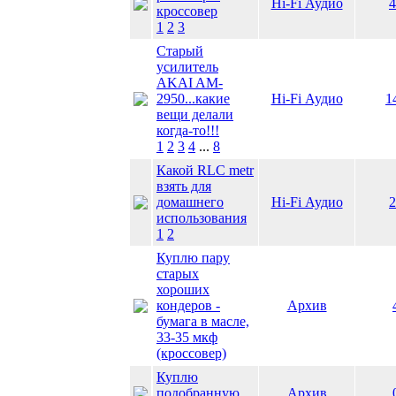
Hi-Fi Аудио
4
кроссовер
1
2
3
Старый
усилитель
AKAI AM-
2950...какие
Hi-Fi Аудио
1
вещи делали
когда-то!!!
1
2
3
4
...
8
Какой RLC metr
взять для
домашнего
Hi-Fi Аудио
2
использования
1
2
Куплю пару
старых
хороших
кондеров -
Архив
бумага в масле,
33-35 мкф
(кроссовер)
Куплю
подобранную
Архив