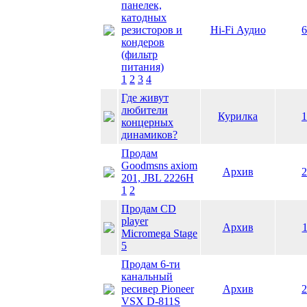
панелек,
катодных
резисторов и
Hi-Fi Аудио
6
кондеров
(фильтр
питания)
1
2
3
4
Где живут
любители
Курилка
1
концерных
динамиков?
Продам
Goodmsns axiom
Архив
2
201, JBL 2226H
1
2
Продам CD
player
Архив
1
Micromega Stage
5
Продам 6-ти
канальный
ресивер Pioneer
Архив
2
VSX D-811S