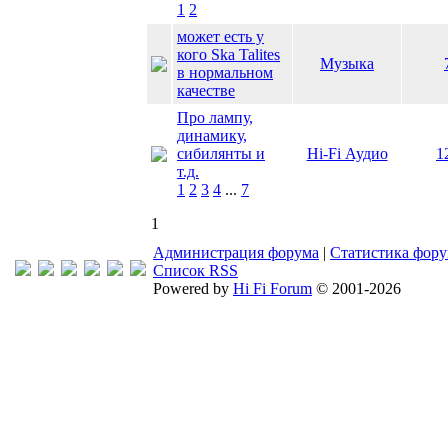
1
2
может есть у
кого Ska Talites
Музыка
в нормальном
качестве
Про лампу,
динамику,
сибилянты и
Hi-Fi Аудио
1
т.д.
1
2
3
4
...
7
1
Администрация форума
|
Статистика фор
Список RSS
Powered by
Hi Fi Forum
© 2001-2026