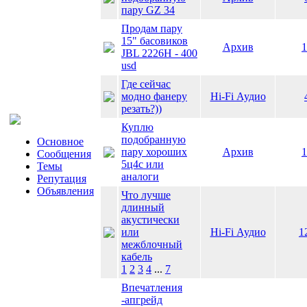
пару GZ 34
Продам пару
15" басовиков
Архив
1
JBL 2226H - 400
usd
Где сейчас
модно фанеру
Hi-Fi Аудио
резать?))
Куплю
подобранную
Основное
пару хороших
Архив
1
Сообщения
5ц4с или
Темы
аналоги
Репутация
Объявления
Что лучше
длинный
акустически
или
Hi-Fi Аудио
1
межблочный
кабель
1
2
3
4
...
7
Впечатления
-апгрейд