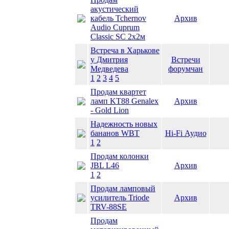
акустический
кабель Tchernov
Архив
Audio Cuprum
Classic SC 2х2м
Встреча в Харькове
у Дмитрия
Встречи
Медведева
форумчан
1
2
3
4
5
Продам квартет
ламп KT88 Genalex
Архив
- Gold Lion
Надежность новых
бананов WBT
Hi-Fi Аудио
1
2
Продам колонки
JBL L46
Архив
1
2
Продам ламповый
усилитель Triode
Архив
TRV-88SE
Продам