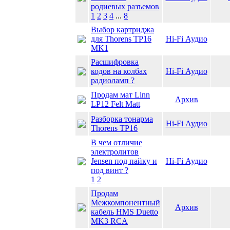
родиевых разъемов
1
2
3
4
...
8
Выбор картриджа
для Thorens TP16
Hi-Fi Аудио
MK1
Расшифровка
кодов на колбах
Hi-Fi Аудио
радиоламп ?
Продам мат Linn
Архив
LP12 Felt Matt
Разборка тонарма
Hi-Fi Аудио
Thorens TP16
В чем отличие
электролитов
Jensen под пайку и
Hi-Fi Аудио
под винт ?
1
2
Продам
Межкомпонентный
Архив
кабель HMS Duetto
MK3 RCA