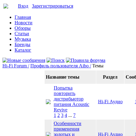
Вход
Зарегистрироваться
Главная
Новости
Обзоры
Статьи
Музыка
Бренды
Каталог
Hi-Fi Forum /
Профиль пользователя Aibo /
Темы
Название темы
Раздел
Соо
Попытка
повторить
дистрибьютор
Hi-Fi Аудио
питания Acoustic
Revive
1
2
3
4
...
7
Особенности
применения
золотых и
Hi-Fi Аудио