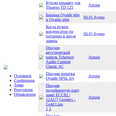
Куплю крышку для
Архив
Thorens TD 125
Бананы Oyaide gbn
Hi-Fi Аудио
и Oyaide srbn
Когда нужен
конденсатор по
Hi-Fi Аудио
питанию в аноде
лампы
Продам
акустический
кабель Tchernov
Архив
Audio Cuprum
Classic SC
Продам лопатки
Основное
Архив
Oyaide SPSL б/у
Сообщения
Темы
Продам
Репутация
подобранную пару
Объявления
ламп ECC82 /
Архив
12AU7 Genalex -
Gold Lion
1
2
Продам