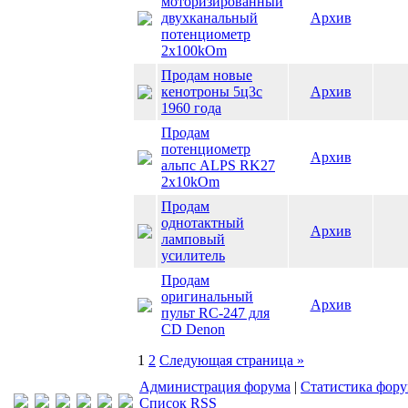
моторизированный
двухканальный
Архив
потенциометр
2х100kOm
Продам новые
кенотроны 5ц3с
Архив
1960 года
Продам
потенциометр
Архив
альпс ALPS RK27
2x10kOm
Продам
однотактный
Архив
ламповый
усилитель
Продам
оригинальный
Архив
пульт RC-247 для
CD Denon
1
2
Следующая страница »
Администрация форума
|
Статистика фор
Список RSS